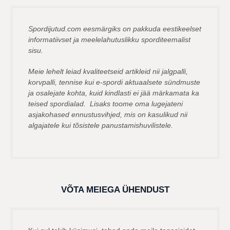
Spordijutud.com eesmärgiks on pakkuda eestikeelset
informatiivset ja meelelahutuslikku sporditeemalist
sisu.
Meie lehelt leiad kvaliteetseid artikleid nii jalgpalli,
korvpalli, tennise kui e-spordi aktuaalsete sündmuste
ja osalejate kohta, kuid kindlasti ei jää märkamata ka
teised spordialad. Lisaks toome oma lugejateni
asjakohased ennustusvihjed, mis on kasulikud nii
algajatele kui tõsistele panustamishuvilistele.
VÕTA MEIEGA ÜHENDUST