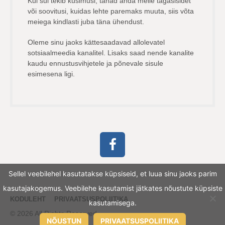
Kui sul tekib küsimusi, tahad anda meile tagasisidet
või soovitusi, kuidas lehte paremaks muuta, siis võta
meiega kindlasti juba täna ühendust.
Oleme sinu jaoks kättesaadavad allolevatel
sotsiaalmeedia kanalitel. Lisaks saad nende kanalite
kaudu ennustusvihjetele ja põnevale sisule
esimesena ligi.
Sellel veebilehel kasutatakse küpsiseid, et luua sinu jaoks parim
kasutajakogemus. Veebilehe kasutamist jätkates nõustute küpsiste
KODULEHT
PRIVAATSUSPOLIITIKA
kasutamisega.
© 2026 All Rights Reserved.
NÕUSTUN
PRIVAATSUSPOLIITIKA