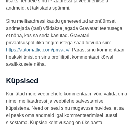
lisaks nendele sinu IP-aadressi ja veebilehitseja
andmeid, et takistada spämmi.
Sinu meiliaadressi kaudu genereeritud anonüümset
andmejada (räsi) võidakse jagada Gravatari teenusega,
et näha, kas sa seda kasutad. Gravatari
privaatsuspoliitika tingimustega saad tutvuda siin:
https://automattic.com/privacy/
. Pärast sinu kommentaari
heakskiitmist on sinu profiilipilt kommentaari kõrval
avalikkusele näha.
Küpsised
Kui jätad meie veebilehele kommentaari, võid valida oma
nime, meiliaadressi ja veebilehe salvestamise
küpsistena. Need on seal sinu mugavuse huvides, et sa
ei peaks oma andmeid igal kommenteerimisel uuesti
sisestama. Küpsise kehtivusaeg on üks aasta.