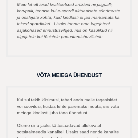
Meie lehelt leiad kvaliteetseid artikleid nii jalgpalli,
korvpalli, tennise kui e-spordi aktuaalsete sündmuste
ja osalejate kohta, kuid kindlasti ei jää märkamata ka
teised spordialad. Lisaks toome oma lugejateni
asjakohased ennustusvihjed, mis on kasulikud nii
algajatele kui tõsistele panustamishuvilistele.
VÕTA MEIEGA ÜHENDUST
Kui sul tekib küsimusi, tahad anda meile tagasisidet
või soovitusi, kuidas lehte paremaks muuta, siis võta
meiega kindlasti juba täna ühendust.
Oleme sinu jaoks kättesaadavad allolevatel
sotsiaalmeedia kanalitel. Lisaks saad nende kanalite