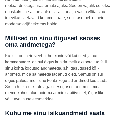
metaandmetega määramata ajaks. See on vajalik selleks,
et oskaksime automaatselt ära tunda ja vastu võtta sinu
tulevikus jäetavaid kommentaare, selle asemel, et neid
moderaatorijärjekorras hoida.
Millised on sinu õigused seoses
oma andmetega?
Kui sul on meie veebilehel konto või kui oled jätnud
kommentaare, on sul õigus küsida meilt eksporditud faili
sinu kohta kogutud andmetega, s.h igasugused kõik
andmed, mida sa meiega jaganud oled. Samuti on sul
õigus paluda meil sinu kohta kogutud andmed kustutada.
Sinna hulka ei kuulu aga seesugused andmed, mida
oleme kohustatud hoidma administratiivsetel, õiguslikel
või turvalisuse eesmärkidel.
Kuhu me sinu isikuandmeid saata