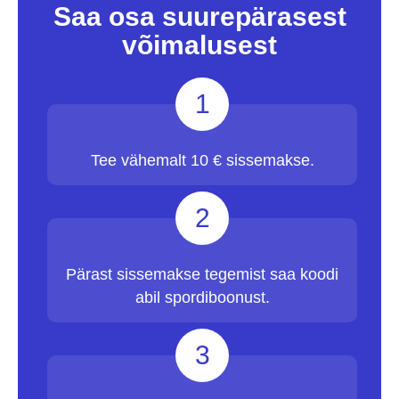
Saa osa suurepärasest
võimalusest
1
Tee vähemalt 10 € sissemakse.
2
Pärast sissemakse tegemist saa koodi
abil spordiboonust.
3