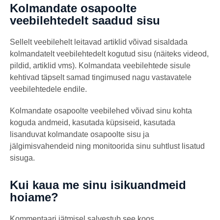
Kolmandate osapoolte
veebilehtedelt saadud sisu
Sellelt veebilehelt leitavad artiklid võivad sisaldada
kolmandatelt veebilehtedelt kogutud sisu (näiteks videod,
pildid, artiklid vms). Kolmandata veebilehtede sisule
kehtivad täpselt samad tingimused nagu vastavatele
veebilehtedele endile.
Kolmandate osapoolte veebilehed võivad sinu kohta
koguda andmeid, kasutada küpsiseid, kasutada
lisanduvat kolmandate osapoolte sisu ja
jälgimisvahendeid ning monitoorida sinu suhtlust lisatud
sisuga.
Kui kaua me sinu isikuandmeid
hoiame?
Kommentaari jätmisel salvestub see koos