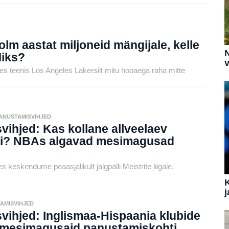
lm aastat miljoneid mängijale, kelle
N
Miks?
v
 kes teenis Los Angeles Lakersilt mitu hooaega raha mitte
ANUSTAMISVIHJED
ihjed: Kas kollane allveelaev
ni? NBAs algavad mesimagusad
s keskendume peaasjalikult jalgpalli Meistrite liigale.
j
AMISVIHJED
vihjed: Inglismaa-Hispaania klubide
 mesimagusaid panustamiskohti