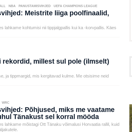
ALL
,
NBA
,
PANUSTAMISVIHJED
,
UEFA CHAMPIONS LEAGUE
hjed: Meistrite liiga poolfinaalid,
s lahkame kohtumisi nii tippjalgpallis kui ka -korvpallis. Käes
rekordid, millest sul pole (ilmselt)
e, ja tippmargid, mis kergitavad kulme. Me otsisime neid
,
WRC
vihjed: Põhjused, miks me vaatame
puhul Tänakust sel korral mööda
es lahkame mõistagi Ott Tänaku võimalusi Horvaatia rallil, kuid
äljakutele.