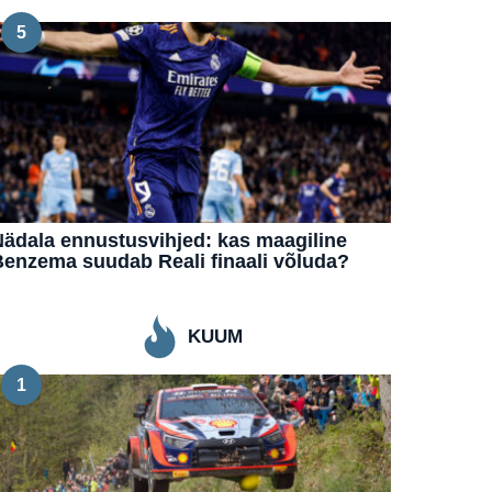
5
ädala ennustusvihjed: kas maagiline
enzema suudab Reali finaali võluda?
KUUM
1