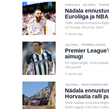
o
by
a
henryl
s
EUROLIIGA
,
JALGPALL
,
KORVP
t
m
Nädala ennustusvi
a
t
Euroliiga ja NBA
a
g
Selle nädala ennustusvihjete
o
on hooaja otsustav faas!
4 aastat ago
4
a
by
a
henryl
s
JALGPALL
,
PREMIER LEAGUE
t
Premier League’i 
a
t
aimugi
a
g
On tippmargid, mida teataks
o
viimaseid!
4 aastat ago
4
a
by
a
henryl
s
JALGPALL
,
PANUSTAMISVIHJED
t
Nädala ennustus
a
t
Horvaatia ralli 
a
g
Selle nädala ennustusvihjet
o
lisaks jagub meil silmi vutiv