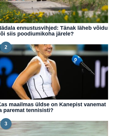
ädala ennustusvihjed: Tänak läheb võidu
õi siis poodiumikoha järele?
2
Kas maailmas üldse on Kanepist vanemat
a paremat tennisisti?
3