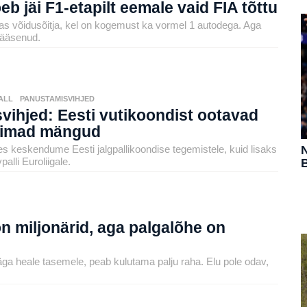
eb jäi F1-etapilt eemale vaid FIA tõttu
as võidusõitja, kel on kogemust ka vormel 1 autodega. Aga
 pääsenud.
ALL
,
PANUSTAMISVIHJED
vihjed: Eesti vutikoondist ootavad
saimad mängud
N
es keskendume Eesti jalgpallikoondise tegemistele, kuid lisaks
palli Euroliigale.
B
on miljonärid, aga palgalõhe on
ga heale tasemele, peab kulutama palju raha. Elu pole odav,