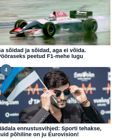
a sõidad ja sõidad, aga ei võida.
Pööraseks peetud F1-mehe lugu
4
ädala ennustusvihjed: Sporti tehakse,
uid põhiline on ju Eurovision!