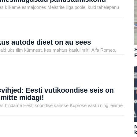
es kiikame esmajoones Meistrite liiga poole, kuid tähelepanu
 kus autode dieet on au sees
S
aid üks tiim kümnest, kes mahtus kaalulimiiti: Alfa Romeo.
ihjed: Eesti vutikoondise seis on
i mitte midagi!
tes hindame Eesti koondise šansse Küprose vastu ning leiame
N
k