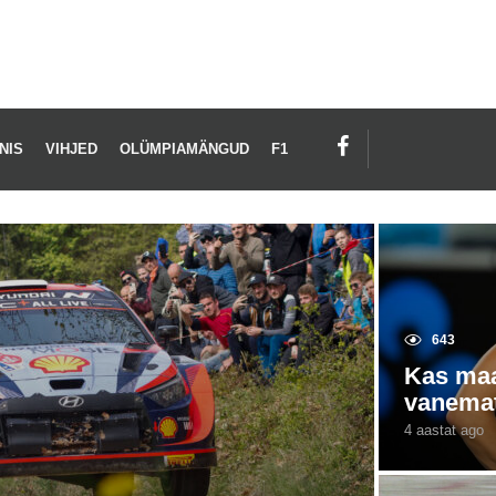
NIS
VIHJED
OLÜMPIAMÄNGUD
F1
643
Kas maa
vanemat
4 aastat ago
4
a
a
s
t