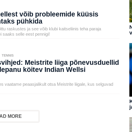
kellest võib probleemide küüsis
taks pühkida
N
tu raskustes ja see võib klubi kaitseliinis teha paraja
v
 saaks selle eest pennigi!
,
TENNIS
ihjed: Meistrite liiga põnevusduellid
elepanu köitev Indian Wellsi
s vaatame peaasjalikult otsa Meistrite liigale, kus selguvad
j
AD MORE