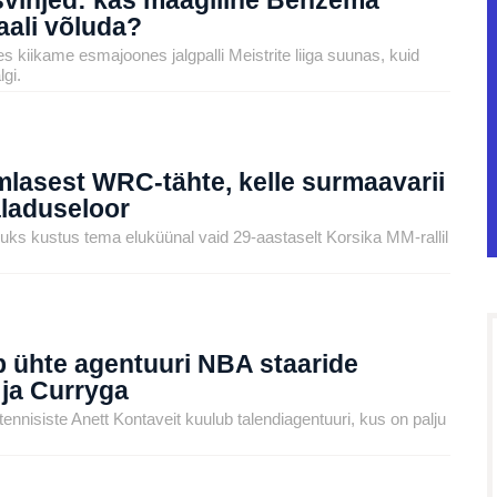
aali võluda?
s kiikame esmajoones jalgpalli Meistrite liiga suunas, kuid
gi.
lasest WRC-tähte, kelle surmaavarii
aladuseloor
kahjuks kustus tema eluküünal vaid 29-aastaselt Korsika MM-rallil
b ühte agentuuri NBA staaride
ja Curryga
nnisiste Anett Kontaveit kuulub talendiagentuuri, kus on palju