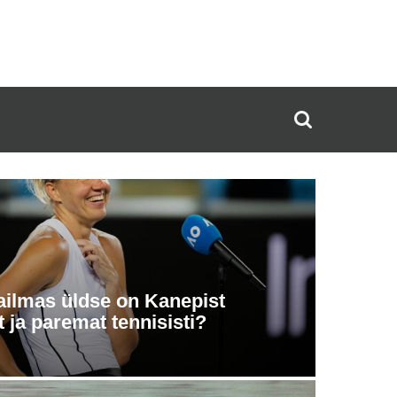
ilmas üldse on Kanepist
 ja paremat tennisisti?