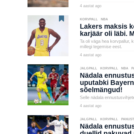
4 aastat ago
4
a
by
a
karlj
s
KORVPALL
,
NBA
t
Lakers maksis ko
a
t
karjäär oli läbi. 
a
g
Ta oli väga hea korvpallur,
o
millegi tegemise eest.
4 aastat ago
4
a
by
a
henryl
s
JALGPALL
,
KORVPALL
,
NBA
,
P
t
Nädala ennustusv
a
t
uputabki Bayer
a
sõelmängud!
g
o
Selle nädala ennustusvihjete
4 aastat ago
4
a
by
a
karlj
s
JALGPALL
,
KORVPALL
,
PANUST
t
Nädala ennustus
a
t
duellid pakuvad