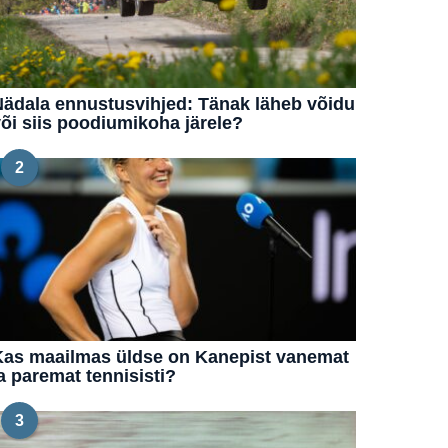
ädala ennustusvihjed: Tänak läheb võidu
õi siis poodiumikoha järele?
2
Kas maailmas üldse on Kanepist vanemat
a paremat tennisisti?
3