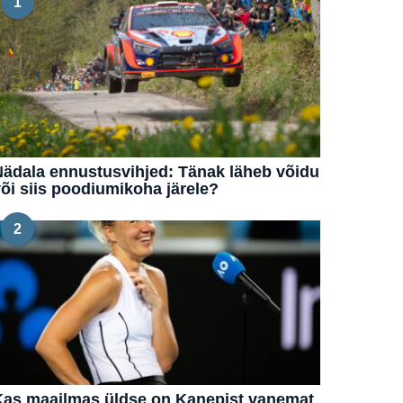
1
ädala ennustusvihjed: Tänak läheb võidu
õi siis poodiumikoha järele?
2
Kas maailmas üldse on Kanepist vanemat