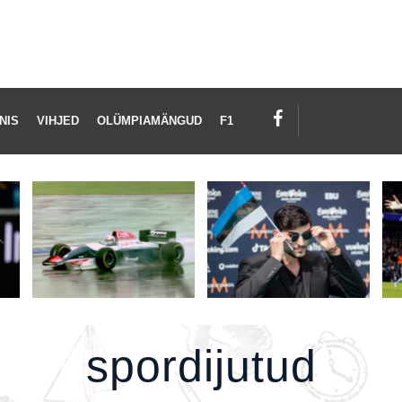
ORDIJUTUD
NIS
VIHJED
OLÜMPIAMÄNGUD
F1
spordijutud