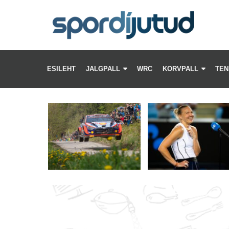
SP
–
ESILEHT
JALGPALL
WRC
KORVPALL
TEN