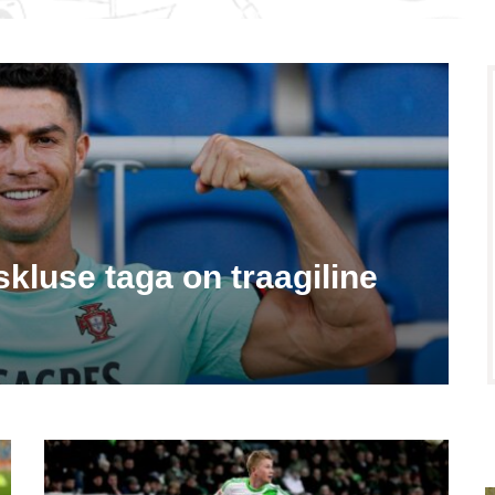
kluse taga on traagiline