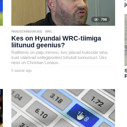
j
798
PANUSTAMISVIHJED
,
WRC
Kes on Hyundai WRC-tiimiga
liitunud geenius?
Rallitiimis on palju inimesi, kes jäävad kulisside taha,
kuid väärivad sellegipoolest tohutult tunnustust. Üks
neist on Christian Loriaux.
S
5 aastat ago
5
a
by
a
henryl
s
t
a
t
a
g
o