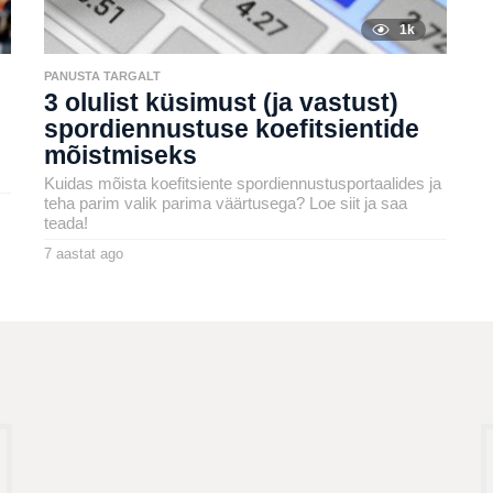
1k
PANUSTA TARGALT
3 olulist küsimust (ja vastust)
spordiennustuse koefitsientide
mõistmiseks
Kuidas mõista koefitsiente spordiennustusportaalides ja
teha parim valik parima väärtusega? Loe siit ja saa
teada!
7 aastat ago
7
a
by
a
msavi
s
t
a
t
a
g
o