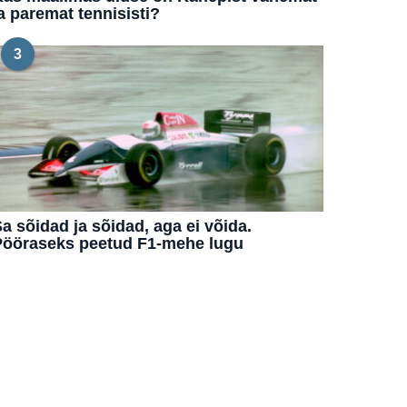
a paremat tennisisti?
3
a sõidad ja sõidad, aga ei võida.
Pööraseks peetud F1-mehe lugu