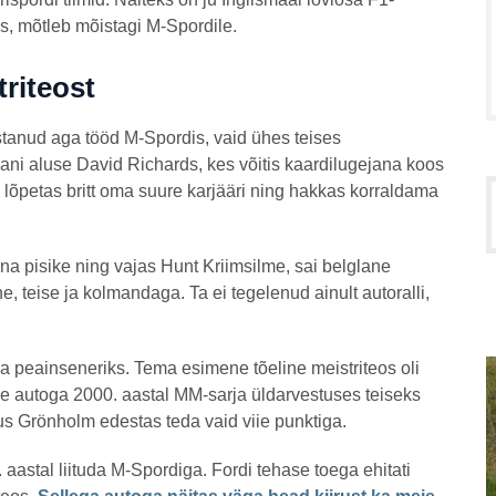
as, mõtleb mõistagi M-Spordile.
riteost
stanud aga tööd M-Spordis, vaid ühes teises
pani aluse David Richards, kes võitis kaardilugejana koos
fi lõpetas britt oma suure karjääri ning hakkas korraldama
üsna pisike ning vajas Hunt Kriimsilme, sai belglane
, teise ja kolmandaga. Ta ei tegelenud ainult autoralli,
na peainseneriks. Tema esimene tõeline meistriteos oli
e autoga 2000. aastal MM-sarja üldarvestuses teiseks
cus Grönholm edestas teda vaid viie punktiga.
 aastal liituda M-Spordiga. Fordi tehase toega ehitati