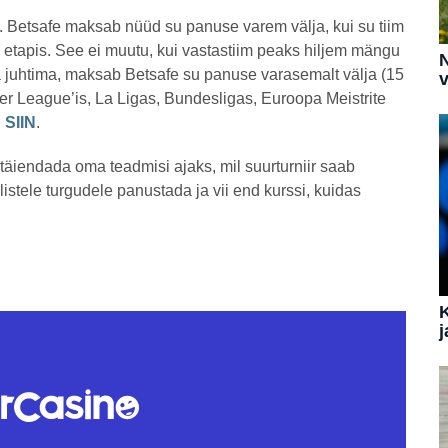
. Betsafe maksab nüüd su panuse varem välja, kui su tiim
tapis. See ei muutu, kui vastastiim peaks hiljem mängu
N
ga juhtima, maksab Betsafe su panuse varasemalt välja (15
v
er League’is, La Ligas, Bundesligas, Euroopa Meistrite
u
SIIN
.
 täiendada oma teadmisi ajaks, mil suurturniir saab
llistele turgudele panustada ja vii end kurssi, kuidas
j