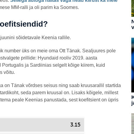
teos.
Sellega autoga näitas väga head kiirust ka meie
simese MM-ralli ja oli parim ka Soomes.
N
koefitsiendid?
v
uunini sõidetavale Keenia rallile.
osik number üks on meie oma Ott Tänak. Sealjuures pole
tvalgete prillide: Hyundaid rooliv 2019. aasta
ortugalis ja Sardiinias selgelt kõige kiirem, kuid
s võitu.
ega on Tänak võrdses seisus ning saab kruusarallil startida
stardikoht, seda parem kruusal on. Lisaks kõigele, millest
 tema peale Keenias panustada, sest koefitsient on üpris
j