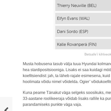
Betsafe’i kihlveo
Musta hobusena tasub välja tuua Hyundai kolmandat 
hea stardipositsiooniga. Lisaks ei saa kuidagi mö
koefitsiendist: jah, ta läheb rajale esimesena, kui
hoolimata võidu nimel võidelda. Ogier’ võidukoefits
Kuna peame Tänakut väga selgeks soosikuks, meel
33-aastane roolikeeraja võidab lisaks rallile ka pu
parandamiseks punkte väga vaja.