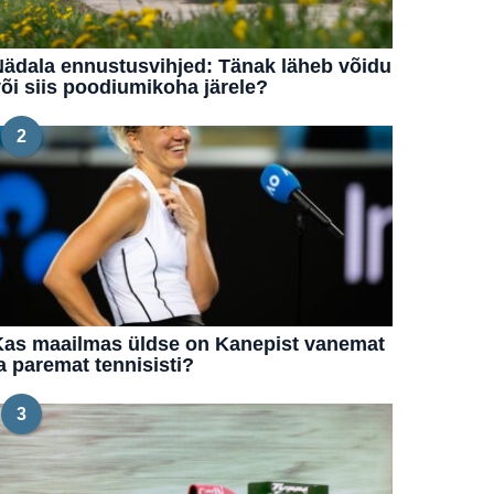
ädala ennustusvihjed: Tänak läheb võidu
õi siis poodiumikoha järele?
2
Kas maailmas üldse on Kanepist vanemat
a paremat tennisisti?
3