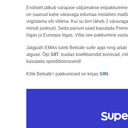
Endiselt jätkub varajase väljamakse eripakkumine
on saanud kahe väravaga edumaa mistahes matši e
viigistama või võitma. Kui su tiim läheb 2 värava
minuti jooksul). Seda panust saad kasutada Premi
liigas ja Euroopa liigas. Võta see pakkumine vast
Jalgpalli EMiks tuleb Betsafe sulle appi ning aitab
alguse. Õpi
SIIT
, kuidas koefitsiendid toimivad, mi
kasutada spordiboonuseid!
Kõik Betsafe’i pakkumised on kirjas
SIIN
.