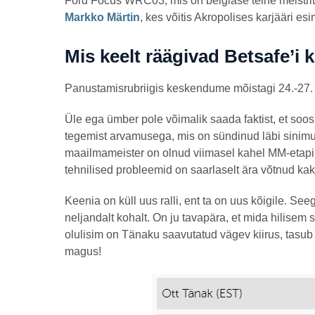
Ford Focus WRC03, mis on belglase teine meistri
Markko Märtin
, kes võitis Akropolises karjääri e
Mis keelt räägivad Betsafe’i 
Panustamisrubriigis keskendume mõistagi 24.-27. j
Üle ega ümber pole võimalik saada faktist, et so
tegemist arvamusega, mis on sündinud läbi sinimus
maailmameister on olnud viimasel kahel MM-etapil P
tehnilised probleemid on saarlaselt ära võtnud kak
Keenia on küll uus ralli, ent ta on uus kõigile. Se
neljandalt kohalt. On ju tavapära, et mida hilisem 
olulisim on Tänaku saavutatud vägev kiirus, tasub
magus!