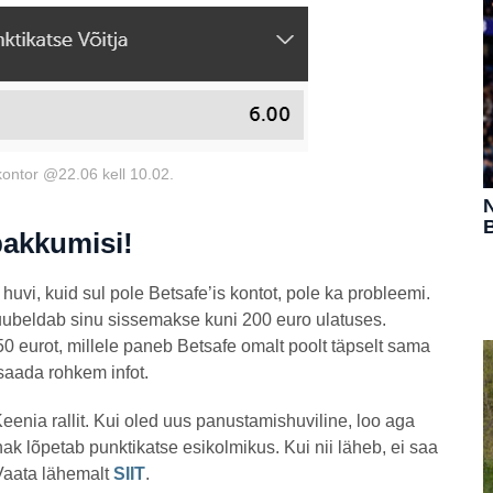
kontor @22.06 kell 10.02.
N
B
pakkumisi!
 huvi, kuid sul pole Betsafe’is kontot, pole ka probleemi.
ubeldab sinu sissemakse kuni 200 euro ulatuses.
 eurot, millele paneb Betsafe omalt poolt täpselt sama
 saada rohkem infot.
Keenia rallit. Kui oled uus panustamishuviline, loo aga
nak lõpetab punktikatse esikolmikus. Kui nii läheb, ei saa
 Vaata lähemalt
SIIT
.