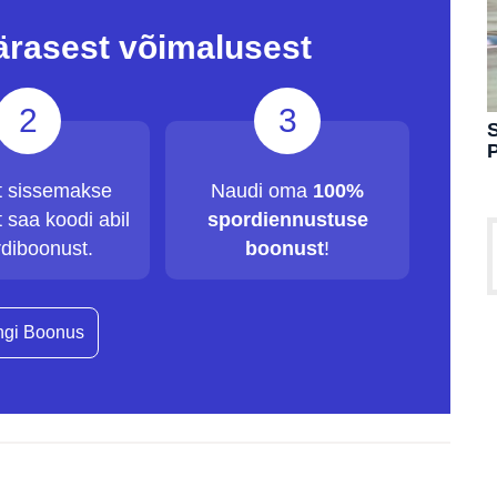
ärasest võimalusest
2
3
S
t sissemakse
Naudi oma
100%
 saa koodi abil
spordiennustuse
diboonust.
boonust
!
gi Boonus