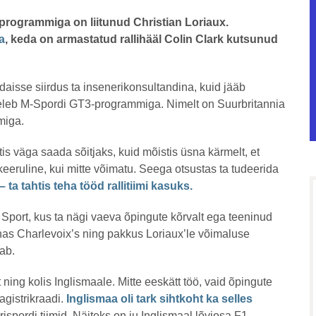
lliprogrammiga on liitunud Christian Loriaux.
a
, keda on armastatud rallihääl Colin Clark kutsunud
aisse siirdus ta insenerikonsultandina, kuid jääb
geleb M-Spordi GT3-programmiga. Nimelt on Suurbritannia
miga.
tis väga saada sõitjaks, kuid mõistis üsna kärmelt, et
keeruline, kui mitte võimatu. Seega otsustas ta tudeerida
 – ta tahtis teha tööd rallitiimi kasuks.
 Sport, kus ta nägi vaeva õpingute kõrvalt ega teeninud
nas Charlevoix’s ning pakkus Loriaux’le võimaluse
tab.
ning kolis Inglismaale. Mitte eeskätt töö, vaid õpingute
agistrikraadi.
Inglismaa oli tark sihtkoht ka selles
spordi tiimid. Näiteks on ju Inglismaal lõviosa F1-