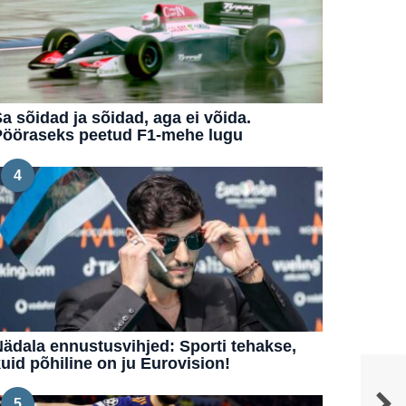
a sõidad ja sõidad, aga ei võida.
Pööraseks peetud F1-mehe lugu
4
ädala ennustusvihjed: Sporti tehakse,
uid põhiline on ju Eurovision!
5