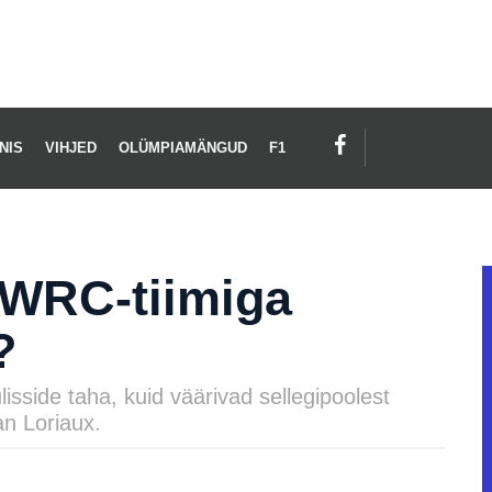
NIS
VIHJED
OLÜMPIAMÄNGUD
F1
 WRC-tiimiga
?
ulisside taha, kuid väärivad sellegipoolest
an Loriaux.