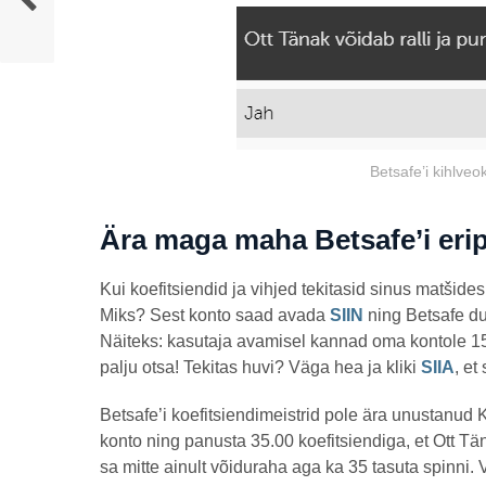
Betsafe’i kihlveo
Ära maga maha Betsafe’i eri
Kui koefitsiendid ja vihjed tekitasid sinus matšides
Miks? Sest konto saad avada
SIIN
ning Betsafe du
Näiteks: kasutaja avamisel kannad oma kontole 150
palju otsa! Tekitas huvi? Väga hea ja kliki
SIIA
, et
Betsafe’i koefitsiendimeistrid pole ära unustanud 
konto ning panusta 35.00 koefitsiendiga, et Ott Tä
sa mitte ainult võiduraha aga ka 35 tasuta spinni.