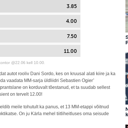
S
kontor @22.06 kell 10.00.
autot rooliv Dani Sordo, kes on kruusal alati kiire ja ka
öda vaadata MM-sarja üldliidri Sebastien Ogier’
d prantslane on korduvalt tõestanud, et ta suudab sellest
ient on tervelt 12.00!
dib meile tohutult ka panus, et 13 MM-etappi võitnud
N
nktikatse. On ju Kärla mehel tiitliheitluses oma seisude
k