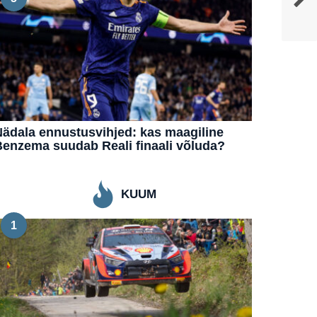
ädala ennustusvihjed: kas maagiline
enzema suudab Reali finaali võluda?
KUUM
1