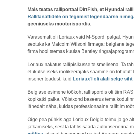
a
s
by
Mais teatas ralliportaal DirtFish, et Hyundai ra
t
henryl
a
Rallifanattidele on tegemist legendaarse nimeg
t
geeniuseks mootorispordis.
a
g
o
Varasemalt oli Loriaux vaid M-Spordi palgal. Hyund
seotuks ka Malcolm Wilsoni firmaga: belglane te
firma hoolitsemas kuulsa Bentley ringrajaprogram
Loriaux nakatus rallipisikusse teismelisena. Ta tah
elukutseliseks roolikeerajaks saamine on tohutult 
inseneriteadust, kuid
Loriaux’l oli alati selge siht
Belglase esimene töökoht rallispordis oli tiim RAS
kopikatki palka. Võistkond baseerus tema kodulin
lähedalt näha, kuidas professionaalne rallitiim töö
Õige pea pühkis aga Loriaux Belgia tolmu jalge alt 
jätkamiseks, sest ta tahtis saada autoinsenerina m
mõttes
, et seal baseeruvad paljud Euroopa mootori