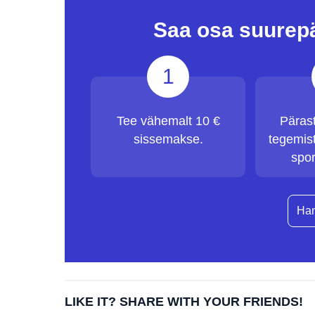
Saa osa suurep
1
Tee vähemalt 10 €
Päras
sissemakse.
tegemist
spor
Han
LIKE IT? SHARE WITH YOUR FRIENDS!