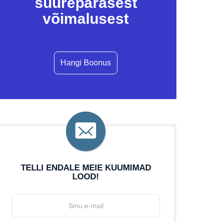
suurepärasest
võimalusest
Hangi Boonus
TELLI ENDALE MEIE KUUMIMAD
LOOD!