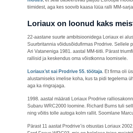
tiimidest, aga kes soovib kaasa lüüa ralli MM-sarj
Loriaux on loonud kaks meist
22-aastane suurte ambitsioonidega Loriaux ei alu
Suurbritannia võidusõidufirmas Prodrive. Sellele 
Ari Vataneniga 1981. aastal MM-tiitli. Pärast trium
rallisid ja keskendus oma võistkonna loomisele.
Loriaux’st sai Prodrive 55. töötaja
. Et firma oli 
alustamiseks imelise koha, kus ta pidi tegelema ühe
aga ka ringrajaga.
1998. aastal määrati Loriaux Prodrive ralliosakon
Subaru WRC2000 loomine. Richard Burns tuli sell
ning võitis tolle autoga kolm rallit. Soomlane Mar
Pärast 11 aastat Prodrive’is otsustas Loriaux 2002.