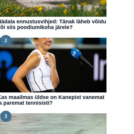
ädala ennustusvihjed: Tänak läheb võidu
õi siis poodiumikoha järele?
2
Kas maailmas üldse on Kanepist vanemat
a paremat tennisisti?
3