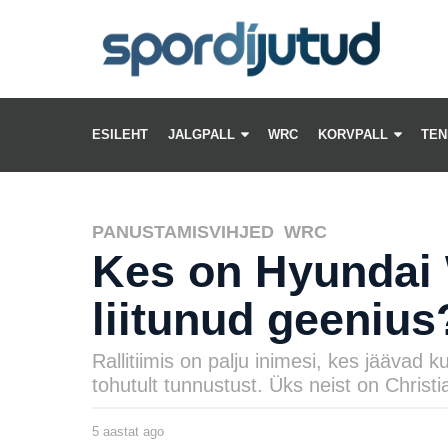
ESILEHT
JALGPALL
WRC
KORVPALL
TEN
PANUSTAMISVIHJED
,
WRC
Kes on Hyundai
liitunud geenius
Rallitiimis on palju inimesi, kes jäävad k
tohutult tunnustust. Üks neist on Christi
5 aastat ago
5
a