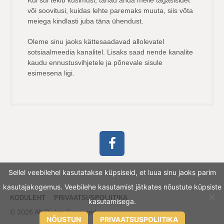
Kui sul tekib küsimusi, tahad anda meile tagasisidet
või soovitusi, kuidas lehte paremaks muuta, siis võta
meiega kindlasti juba täna ühendust.
Oleme sinu jaoks kättesaadavad allolevatel
sotsiaalmeedia kanalitel. Lisaks saad nende kanalite
kaudu ennustusvihjetele ja põnevale sisule
esimesena ligi.
Sellel veebilehel kasutatakse küpsiseid, et luua sinu jaoks parim
kasutajakogemus. Veebilehe kasutamist jätkates nõustute küpsiste
KODULEHT
PRIVAATSUSPOLIITIKA
kasutamisega.
© 2026 All Rights Reserved.
NÕUSTUN
PRIVAATSUSPOLIITIKA