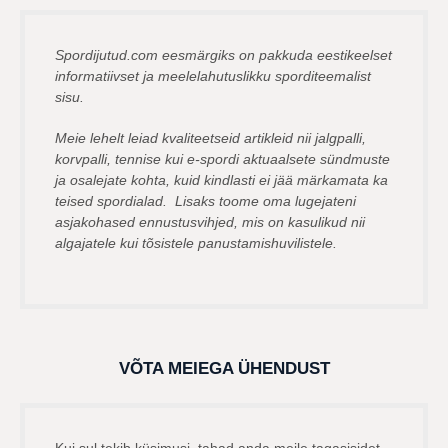
Spordijutud.com eesmärgiks on pakkuda eestikeelset
informatiivset ja meelelahutuslikku sporditeemalist
sisu.
Meie lehelt leiad kvaliteetseid artikleid nii jalgpalli,
korvpalli, tennise kui e-spordi aktuaalsete sündmuste
ja osalejate kohta, kuid kindlasti ei jää märkamata ka
teised spordialad. Lisaks toome oma lugejateni
asjakohased ennustusvihjed, mis on kasulikud nii
algajatele kui tõsistele panustamishuvilistele.
VÕTA MEIEGA ÜHENDUST