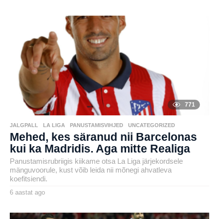
a
by
a
JakobL
s
t
a
t
a
g
o
771
JALGPALL
,
LA LIGA
,
PANUSTAMISVIHJED
,
UNCATEGORIZED
Mehed, kes säranud nii Barcelonas
kui ka Madridis. Aga mitte Realiga
Panustamisrubriigis kiikame otsa La Liga järjekordsele
mänguvoorule, kust võib leida nii mõnegi ahvatleva
koefitsiendi.
6 aastat ago
6
a
by
a
karlj
s