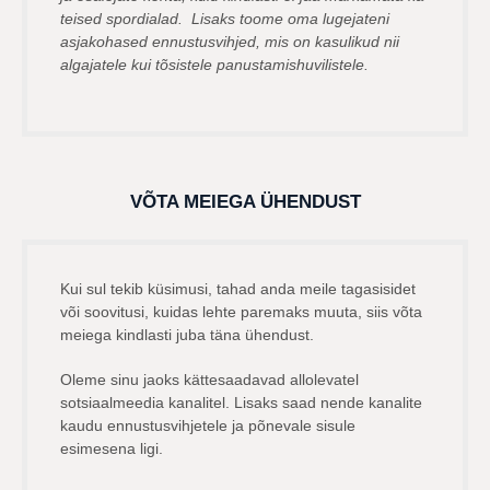
teised spordialad. Lisaks toome oma lugejateni
asjakohased ennustusvihjed, mis on kasulikud nii
algajatele kui tõsistele panustamishuvilistele.
VÕTA MEIEGA ÜHENDUST
Kui sul tekib küsimusi, tahad anda meile tagasisidet
või soovitusi, kuidas lehte paremaks muuta, siis võta
meiega kindlasti juba täna ühendust.
Oleme sinu jaoks kättesaadavad allolevatel
sotsiaalmeedia kanalitel. Lisaks saad nende kanalite
kaudu ennustusvihjetele ja põnevale sisule
esimesena ligi.