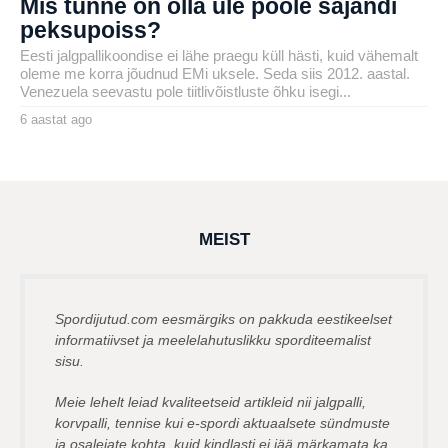
Mis tunne on olla üle poole sajandi
peksupoiss?
Eesti jalgpallikoondise ei lähe praegu küll hästi, kuid vähemalt
oleme me korra jõudnud EMi uksele. Seda siis 2012. aastal.
Venezuela seevastu pole tiitlivõistluste õhku isegi...
6 aastat ago
6
a
by
a
karlj
s
t
a
t
a
g
MEIST
o
Spordijutud.com eesmärgiks on pakkuda eestikeelset
informatiivset ja meelelahutuslikku sporditeemalist
sisu.
Meie lehelt leiad kvaliteetseid artikleid nii jalgpalli,
korvpalli, tennise kui e-spordi aktuaalsete sündmuste
ja osalejate kohta, kuid kindlasti ei jää märkamata ka