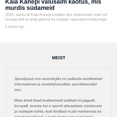
Kaia Kanepi valusaim kaotus, mis
murdis südameid
2010. aasta oli Kaia Kanepi karjääri üks edukamaid, kuid sel
hooajal pidi ta rinda pistma ka karjääri valusaima kaotusega.
6 aastat ago
6
a
by
a
henryl
s
t
a
t
a
g
MEIST
o
Spordijutud.com eesmärgiks on pakkuda eestikeelset
informatiivset ja meelelahutuslikku sporditeemalist
sisu.
Meie lehelt leiad kvaliteetseid artikleid nii jalgpalli,
korvpalli, tennise kui e-spordi aktuaalsete sündmuste
ja osalejate kohta, kuid kindlasti ei jää märkamata ka
teised spordialad. Lisaks toome oma lugejateni