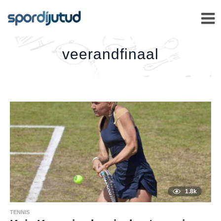
VEERANDFINAAL
–
veerandfinaal
1.8k
TENNIS