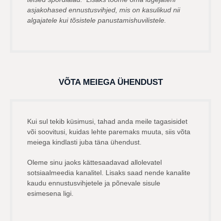
asjakohased ennustusvihjed, mis on kasulikud nii
algajatele kui tõsistele panustamishuvilistele.
VÕTA MEIEGA ÜHENDUST
Kui sul tekib küsimusi, tahad anda meile tagasisidet
või soovitusi, kuidas lehte paremaks muuta, siis võta
meiega kindlasti juba täna ühendust.
Oleme sinu jaoks kättesaadavad allolevatel
sotsiaalmeedia kanalitel. Lisaks saad nende kanalite
kaudu ennustusvihjetele ja põnevale sisule
esimesena ligi.