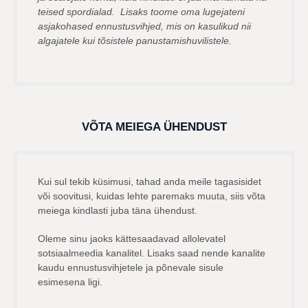
teised spordialad. Lisaks toome oma lugejateni
asjakohased ennustusvihjed, mis on kasulikud nii
algajatele kui tõsistele panustamishuvilistele.
VÕTA MEIEGA ÜHENDUST
Kui sul tekib küsimusi, tahad anda meile tagasisidet
või soovitusi, kuidas lehte paremaks muuta, siis võta
meiega kindlasti juba täna ühendust.
Oleme sinu jaoks kättesaadavad allolevatel
sotsiaalmeedia kanalitel. Lisaks saad nende kanalite
kaudu ennustusvihjetele ja põnevale sisule
esimesena ligi.