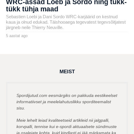
WRC-ässad Loeb ja Sordo ning tükk-
tükk tühja maad
Sebastien Loebi ja Dani Sordo WRC-karjäärid on kestnud
kaua ja olnud edukad. Täishooaega tegevatest tegevsõitjatest
järgneb neile Thierry Neuville.
5 aastat ago
5
a
by
a
henryl
s
t
a
t
a
g
MEIST
o
Spordijutud.com eesmärgiks on pakkuda eestikeelset
informatiivset ja meelelahutuslikku sporditeemalist
sisu.
Meie lehelt leiad kvaliteetseid artikleid nii jalgpalli,
korvpalli, tennise kui e-spordi aktuaalsete sündmuste
ja osalejate kohta, kuid kindlasti ei jää märkamata ka