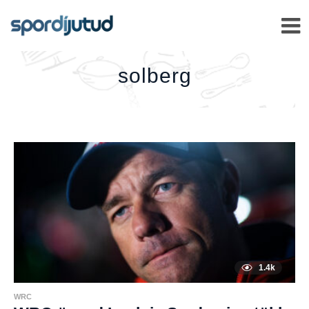
SOLBERG
–
solberg
1.4k
WRC