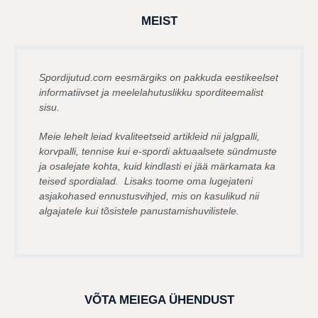
a
g
MEIST
o
Spordijutud.com eesmärgiks on pakkuda eestikeelset
informatiivset ja meelelahutuslikku sporditeemalist
sisu.
Meie lehelt leiad kvaliteetseid artikleid nii jalgpalli,
korvpalli, tennise kui e-spordi aktuaalsete sündmuste
ja osalejate kohta, kuid kindlasti ei jää märkamata ka
teised spordialad. Lisaks toome oma lugejateni
asjakohased ennustusvihjed, mis on kasulikud nii
algajatele kui tõsistele panustamishuvilistele.
VÕTA MEIEGA ÜHENDUST