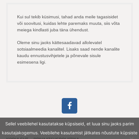
Kui sul tekib küsimusi, tahad anda meile tagasisidet
või soovitusi, kuidas lehte paremaks muuta, siis võta
meiega kindlasti juba täna ühendust.
Oleme sinu jaoks kättesaadavad allolevatel
sotsiaalmeedia kanalitel. Lisaks saad nende kanalite
kaudu ennustusvihjetele ja põnevale sisule
esimesena ligi.
Sellel veebilehel kasutatakse küpsiseid, et luua sinu jaoks parim
kasutajakogemus. Veebilehe kasutamist jätkates nõustute küpsiste