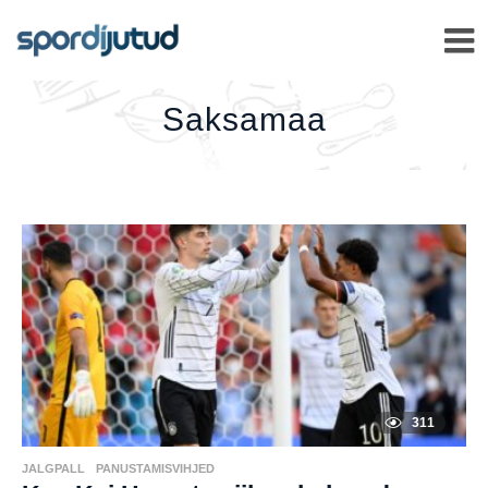
SAKSAMAA
–
Saksamaa
311
JALGPALL
,
PANUSTAMISVIHJED