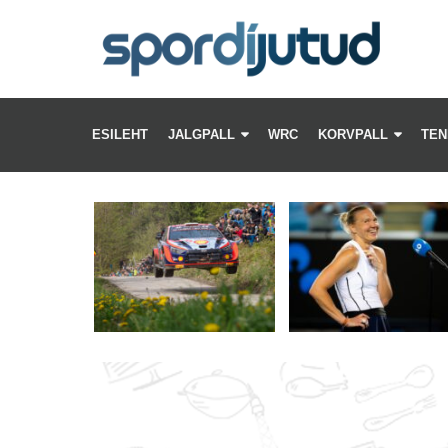
PA
–
ESILEHT
JALGPALL
WRC
KORVPALL
TEN