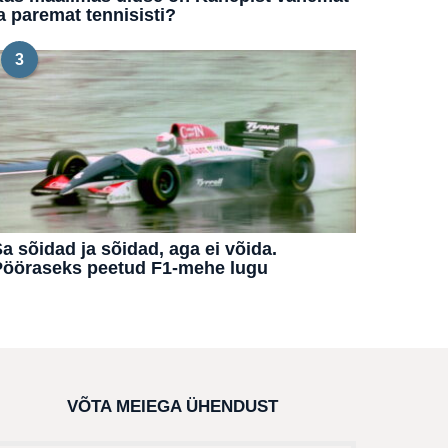
a paremat tennisisti?
3
a sõidad ja sõidad, aga ei võida.
Pööraseks peetud F1-mehe lugu
VÕTA MEIEGA ÜHENDUST