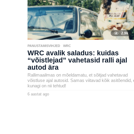
2.9k
PANUSTAMISVIHJED
,
WRC
WRC avalik saladus: kuidas
“võistlejad” vahetasid ralli ajal
autod ära
Rallimaailmas on mõeldamatu, et sõitjad vahetavad
võistluse ajal autosid. Samas viitavad kõik asitõendid, 
kunagi on nii tehtud!
6 aastat ago
6
a
by
a
henryl
s
t
a
t
a
g
o