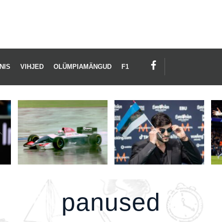
NUSED
NIS
VIHJED
OLÜMPIAMÄNGUD
F1
panused