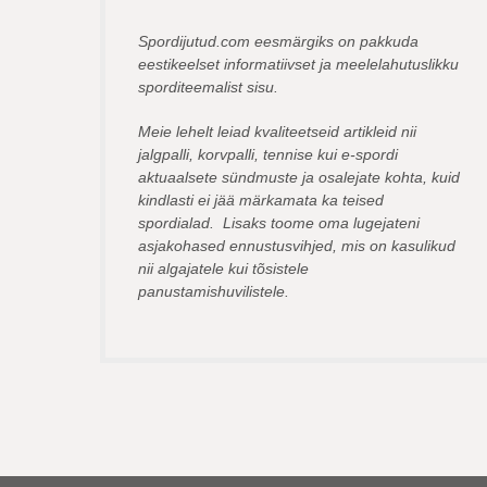
Spordijutud.com eesmärgiks on pakkuda
eestikeelset informatiivset ja meelelahutuslikku
sporditeemalist sisu.
Meie lehelt leiad kvaliteetseid artikleid nii
jalgpalli, korvpalli, tennise kui e-spordi
aktuaalsete sündmuste ja osalejate kohta, kuid
kindlasti ei jää märkamata ka teised
spordialad. Lisaks toome oma lugejateni
asjakohased ennustusvihjed, mis on kasulikud
nii algajatele kui tõsistele
panustamishuvilistele.