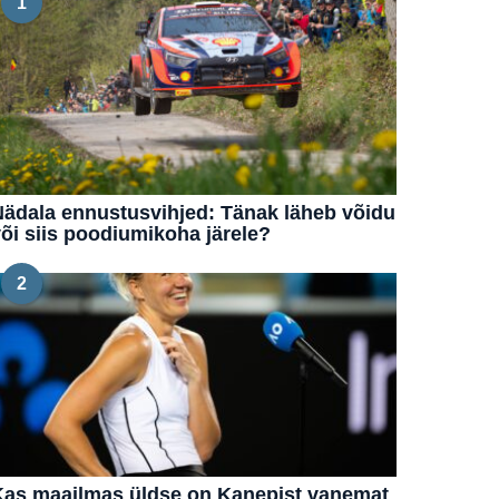
1
ädala ennustusvihjed: Tänak läheb võidu
õi siis poodiumikoha järele?
2
Kas maailmas üldse on Kanepist vanemat