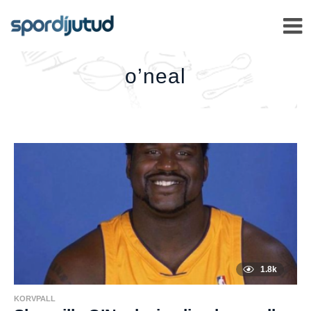
O’NEAL
–
o’neal
1.8k
KORVPALL