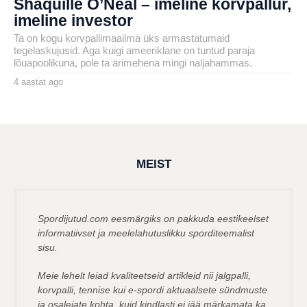
Shaquille O’Neal – imeline korvpallur,
imeline investor
Ta on kogu korvpallimaailma üks armastatumaid
tegelaskujusid. Aga kuigi ameeriklane on tuntud paraja
lõuapoolikuna, pole ta ärimehena mingi naljahammas.
4 aastat ago
4
a
by
a
henryl
s
t
a
t
a
g
MEIST
o
Spordijutud.com eesmärgiks on pakkuda eestikeelset
informatiivset ja meelelahutuslikku sporditeemalist
sisu.
Meie lehelt leiad kvaliteetseid artikleid nii jalgpalli,
korvpalli, tennise kui e-spordi aktuaalsete sündmuste
ja osalejate kohta, kuid kindlasti ei jää märkamata ka