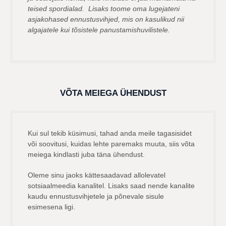
teised spordialad. Lisaks toome oma lugejateni
asjakohased ennustusvihjed, mis on kasulikud nii
algajatele kui tõsistele panustamishuvilistele.
VÕTA MEIEGA ÜHENDUST
Kui sul tekib küsimusi, tahad anda meile tagasisidet
või soovitusi, kuidas lehte paremaks muuta, siis võta
meiega kindlasti juba täna ühendust.
Oleme sinu jaoks kättesaadavad allolevatel
sotsiaalmeedia kanalitel. Lisaks saad nende kanalite
kaudu ennustusvihjetele ja põnevale sisule
esimesena ligi.