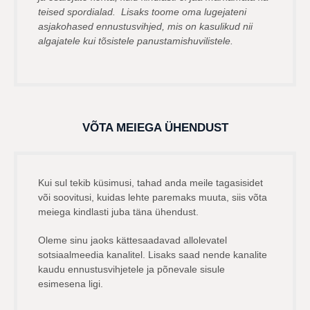
teised spordialad. Lisaks toome oma lugejateni
asjakohased ennustusvihjed, mis on kasulikud nii
algajatele kui tõsistele panustamishuvilistele.
VÕTA MEIEGA ÜHENDUST
Kui sul tekib küsimusi, tahad anda meile tagasisidet
või soovitusi, kuidas lehte paremaks muuta, siis võta
meiega kindlasti juba täna ühendust.
Oleme sinu jaoks kättesaadavad allolevatel
sotsiaalmeedia kanalitel. Lisaks saad nende kanalite
kaudu ennustusvihjetele ja põnevale sisule
esimesena ligi.