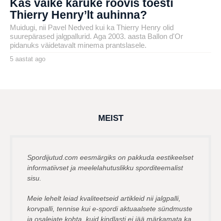
Kas väike karuke röövis tõesti
Thierry Henry’lt auhinna?
Muidugi, nii Pavel Nedved kui ka Thierry Henry olid
suurepärased jalgpallurid. Aga 2003. aasta Ballon d'Or
pidanuks väidetavalt minema prantslasele.
5 aastat ago
5
a
by
a
henryl
s
t
a
t
a
g
MEIST
o
Spordijutud.com eesmärgiks on pakkuda eestikeelset
informatiivset ja meelelahutuslikku sporditeemalist
sisu.
Meie lehelt leiad kvaliteetseid artikleid nii jalgpalli,
korvpalli, tennise kui e-spordi aktuaalsete sündmuste
ja osalejate kohta, kuid kindlasti ei jää märkamata ka