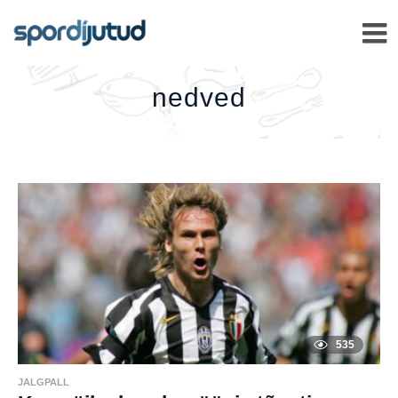
NEDVED
–
nedved
535
JALGPALL