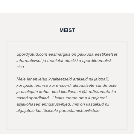
by
a
msavi
s
t
a
t
a
g
MEIST
o
Spordijutud.com eesmärgiks on pakkuda eestikeelset
informatiivset ja meelelahutuslikku sporditeemalist
sisu.
Meie lehelt leiad kvaliteetseid artikleid nii jalgpalli,
korvpalli, tennise kui e-spordi aktuaalsete sündmuste
ja osalejate kohta, kuid kindlasti ei jää märkamata ka
teised spordialad. Lisaks toome oma lugejateni
asjakohased ennustusvihjed, mis on kasulikud nii
algajatele kui tõsistele panustamishuvilistele.