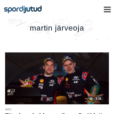
MARTIN
JÄRVEOJA
–
martin järveoja
3.3k
WRC