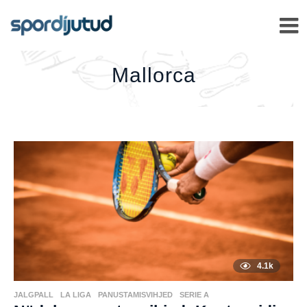
MALLORCA
–
Mallorca
4.1k
JALGPALL
,
LA LIGA
,
PANUSTAMISVIHJED
,
SERIE A