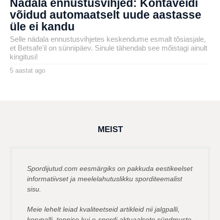
Nädala ennustusvihjed: Kontaveidi
võidud automaatselt uude aastasse
üle ei kandu
Selle nädala ennustusvihjetes keskendume esmalt tõsiasjale,
et Betsafe'il on sünnipäev. Sinule tähendab see mõistagi ainult
kingitusi!
5 aastat ago
4
a
by
a
karlj
s
t
a
t
a
g
MEIST
o
Spordijutud.com eesmärgiks on pakkuda eestikeelset
informatiivset ja meelelahutuslikku sporditeemalist
sisu.
Meie lehelt leiad kvaliteetseid artikleid nii jalgpalli,
korvpalli, tennise kui e-spordi aktuaalsete sündmuste