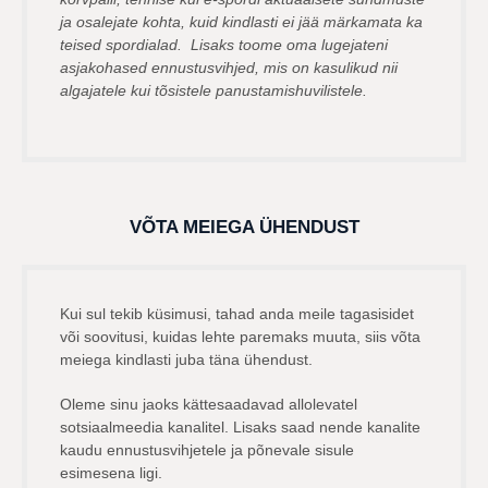
ja osalejate kohta, kuid kindlasti ei jää märkamata ka
teised spordialad. Lisaks toome oma lugejateni
asjakohased ennustusvihjed, mis on kasulikud nii
algajatele kui tõsistele panustamishuvilistele.
VÕTA MEIEGA ÜHENDUST
Kui sul tekib küsimusi, tahad anda meile tagasisidet
või soovitusi, kuidas lehte paremaks muuta, siis võta
meiega kindlasti juba täna ühendust.
Oleme sinu jaoks kättesaadavad allolevatel
sotsiaalmeedia kanalitel. Lisaks saad nende kanalite
kaudu ennustusvihjetele ja põnevale sisule
esimesena ligi.