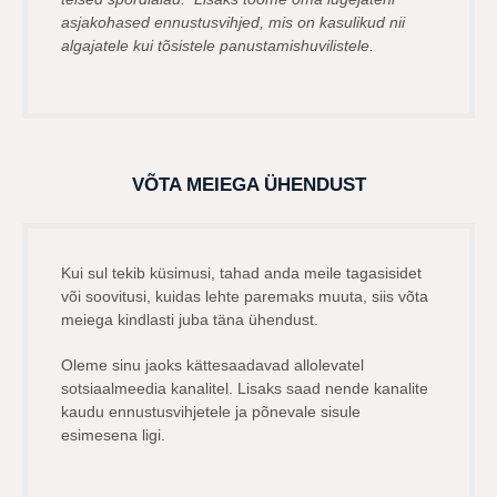
asjakohased ennustusvihjed, mis on kasulikud nii
algajatele kui tõsistele panustamishuvilistele.
VÕTA MEIEGA ÜHENDUST
Kui sul tekib küsimusi, tahad anda meile tagasisidet
või soovitusi, kuidas lehte paremaks muuta, siis võta
meiega kindlasti juba täna ühendust.
Oleme sinu jaoks kättesaadavad allolevatel
sotsiaalmeedia kanalitel. Lisaks saad nende kanalite
kaudu ennustusvihjetele ja põnevale sisule
esimesena ligi.