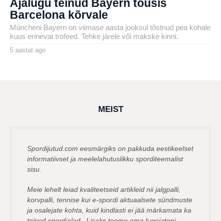
Ajalugu teinud Bayern tõusis
Barcelona kõrvale
Müncheni Bayern on viimase aasta jooksul tõstnud pea kohale
kuus erinevat trofeed. Tehke järele või makske kinni.
5 aastat ago
5
a
by
a
karlj
s
t
a
t
a
g
MEIST
o
Spordijutud.com eesmärgiks on pakkuda eestikeelset
informatiivset ja meelelahutuslikku sporditeemalist
sisu.
Meie lehelt leiad kvaliteetseid artikleid nii jalgpalli,
korvpalli, tennise kui e-spordi aktuaalsete sündmuste
ja osalejate kohta, kuid kindlasti ei jää märkamata ka
teised spordialad. Lisaks toome oma lugejateni