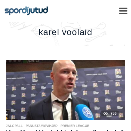
KAREL
VOOLAID
–
karel voolaid
756
JALGPALL
,
PANUSTAMISVIHJED
,
PREMIER LEAGUE