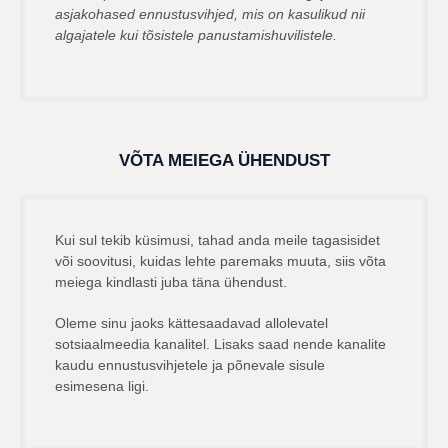
asjakohased ennustusvihjed, mis on kasulikud nii
algajatele kui tõsistele panustamishuvilistele.
VÕTA MEIEGA ÜHENDUST
Kui sul tekib küsimusi, tahad anda meile tagasisidet
või soovitusi, kuidas lehte paremaks muuta, siis võta
meiega kindlasti juba täna ühendust.
Oleme sinu jaoks kättesaadavad allolevatel
sotsiaalmeedia kanalitel. Lisaks saad nende kanalite
kaudu ennustusvihjetele ja põnevale sisule
esimesena ligi.