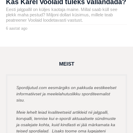
Kas Karel Voolaid tuleks vallandada?
Eesti jalgpallil on küljes kaotaja maine. Millal saab küll see
plekk maha pestud? Miljoni dollari küsimus, millele teab
peatreener Voolaid loodetavasti vastust.
6 aastat ago
6
a
by
a
henryl
s
t
a
t
a
g
MEIST
o
Spordijutud.com eesmärgiks on pakkuda eestikeelset
informatiivset ja meelelahutuslikku sporditeemalist
sisu.
Meie lehelt leiad kvaliteetseid artikleid nii jalgpalli,
korvpalli, tennise kui e-spordi aktuaalsete sündmuste
ja osalejate kohta, kuid kindlasti ei jää märkamata ka
teised spordialad. Lisaks toome oma lugejateni