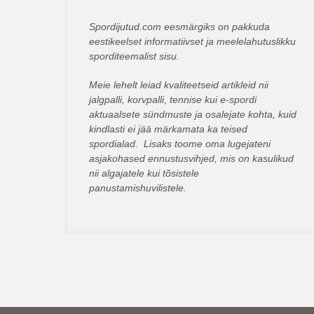
Spordijutud.com eesmärgiks on pakkuda
eestikeelset informatiivset ja meelelahutuslikku
sporditeemalist sisu.
Meie lehelt leiad kvaliteetseid artikleid nii
jalgpalli, korvpalli, tennise kui e-spordi
aktuaalsete sündmuste ja osalejate kohta, kuid
kindlasti ei jää märkamata ka teised
spordialad. Lisaks toome oma lugejateni
asjakohased ennustusvihjed, mis on kasulikud
nii algajatele kui tõsistele
panustamishuvilistele.