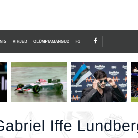
BRIEL
FE
NDBERG
NIS
VIHJED
OLÜMPIAMÄNGUD
F1
Gabriel Iffe Lundber