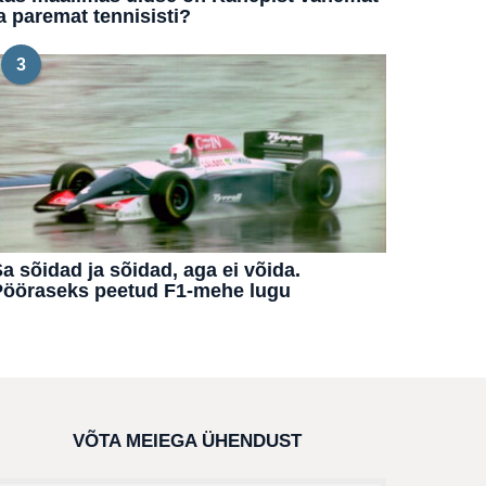
a paremat tennisisti?
3
a sõidad ja sõidad, aga ei võida.
Pööraseks peetud F1-mehe lugu
VÕTA MEIEGA ÜHENDUST