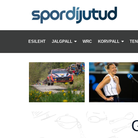
GA
IF
LU
–
ESILEHT
JALGPALL
WRC
KORVPALL
TEN