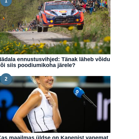
1
ädala ennustusvihjed: Tänak läheb võidu
õi siis poodiumikoha järele?
2
Kas maailmas üldse on Kanepist vanemat