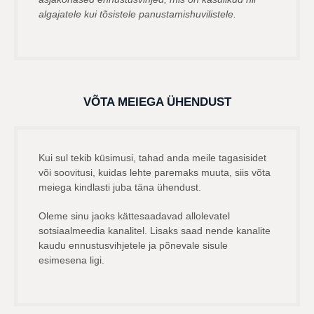
algajatele kui tõsistele panustamishuvilistele.
VÕTA MEIEGA ÜHENDUST
Kui sul tekib küsimusi, tahad anda meile tagasisidet
või soovitusi, kuidas lehte paremaks muuta, siis võta
meiega kindlasti juba täna ühendust.
Oleme sinu jaoks kättesaadavad allolevatel
sotsiaalmeedia kanalitel. Lisaks saad nende kanalite
kaudu ennustusvihjetele ja põnevale sisule
esimesena ligi.