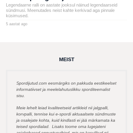
Legendaarne ralli on aastate jooksul näinud legendaarseid
sündmusi. Meenutades neist kahte kerkivad aga pinnale
küsimused.
5 aastat ago
5
a
by
a
henryl
s
t
a
t
a
g
MEIST
o
Spordijutud.com eesmärgiks on pakkuda eestikeelset
informatiivset ja meelelahutuslikku sporditeemalist
sisu.
Meie lehelt leiad kvaliteetseid artikleid nii jalgpalli,
korvpalli, tennise kui e-spordi aktuaalsete sündmuste
ja osalejate kohta, kuid kindlasti ei jää märkamata ka
teised spordialad. Lisaks toome oma lugejateni
asjakohased ennustusvihjed, mis on kasulikud nii