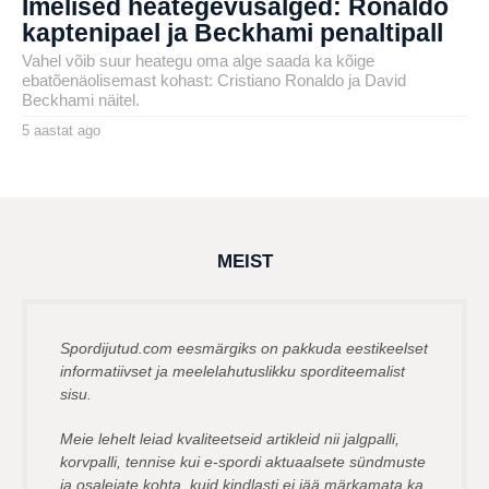
Imelised heategevusalged: Ronaldo
kaptenipael ja Beckhami penaltipall
Vahel võib suur heategu oma alge saada ka kõige
ebatõenäolisemast kohast: Cristiano Ronaldo ja David
Beckhami näitel.
5 aastat ago
5
a
by
a
karlj
s
t
a
t
a
g
MEIST
o
Spordijutud.com eesmärgiks on pakkuda eestikeelset
informatiivset ja meelelahutuslikku sporditeemalist
sisu.
Meie lehelt leiad kvaliteetseid artikleid nii jalgpalli,
korvpalli, tennise kui e-spordi aktuaalsete sündmuste
ja osalejate kohta, kuid kindlasti ei jää märkamata ka