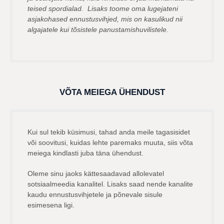
teised spordialad. Lisaks toome oma lugejateni
asjakohased ennustusvihjed, mis on kasulikud nii
algajatele kui tõsistele panustamishuvilistele.
VÕTA MEIEGA ÜHENDUST
Kui sul tekib küsimusi, tahad anda meile tagasisidet
või soovitusi, kuidas lehte paremaks muuta, siis võta
meiega kindlasti juba täna ühendust.
Oleme sinu jaoks kättesaadavad allolevatel
sotsiaalmeedia kanalitel. Lisaks saad nende kanalite
kaudu ennustusvihjetele ja põnevale sisule
esimesena ligi.