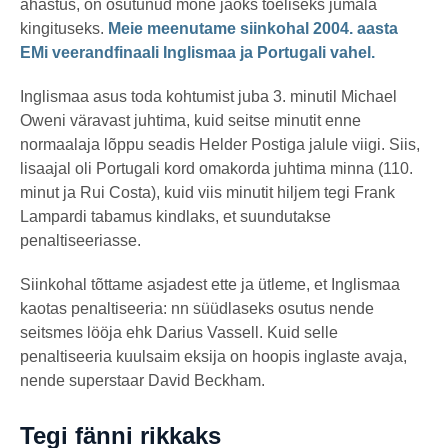
ahastus, on osutunud mõne jaoks tõeliseks jumala
kingituseks.
Meie meenutame siinkohal 2004. aasta
EMi veerandfinaali Inglismaa ja Portugali vahel.
Inglismaa asus toda kohtumist juba 3. minutil Michael
Oweni väravast juhtima, kuid seitse minutit enne
normaalaja lõppu seadis Helder Postiga jalule viigi. Siis,
lisaajal oli Portugali kord omakorda juhtima minna (110.
minut ja Rui Costa), kuid viis minutit hiljem tegi Frank
Lampardi tabamus kindlaks, et suundutakse
penaltiseeriasse.
Siinkohal tõttame asjadest ette ja ütleme, et Inglismaa
kaotas penaltiseeria: nn süüdlaseks osutus nende
seitsmes lööja ehk Darius Vassell. Kuid selle
penaltiseeria kuulsaim eksija on hoopis inglaste avaja,
nende superstaar David Beckham.
Tegi fänni rikkaks