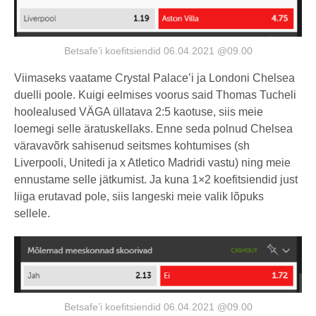
Betsafe’i koefitsiendid 06.04.2021 @09.00
Viimaseks vaatame Crystal Palace’i ja Londoni Chelsea
duelli poole. Kuigi eelmises voorus said Thomas Tucheli
hoolealused VÄGA üllatava 2:5 kaotuse, siis meie
loemegi selle äratuskellaks. Enne seda polnud Chelsea
väravavõrk sahisenud seitsmes kohtumises (sh
Liverpooli, Unitedi ja x Atletico Madridi vastu) ning meie
ennustame selle jätkumist. Ja kuna 1×2 koefitsiendid just
liiga erutavad pole, siis langeski meie valik lõpuks
sellele.
Betsafe’i koefitsiendid 06.04.2021 @09.00