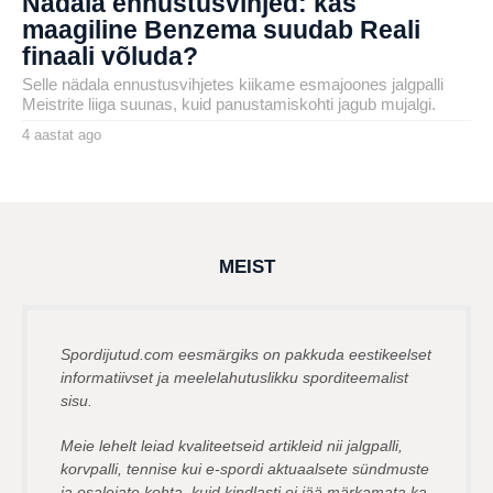
Nädala ennustusvihjed: kas
maagiline Benzema suudab Reali
finaali võluda?
Selle nädala ennustusvihjetes kiikame esmajoones jalgpalli
Meistrite liiga suunas, kuid panustamiskohti jagub mujalgi.
4 aastat ago
4
a
by
a
karlj
s
t
a
t
a
g
MEIST
o
Spordijutud.com eesmärgiks on pakkuda eestikeelset
informatiivset ja meelelahutuslikku sporditeemalist
sisu.
Meie lehelt leiad kvaliteetseid artikleid nii jalgpalli,
korvpalli, tennise kui e-spordi aktuaalsete sündmuste
ja osalejate kohta, kuid kindlasti ei jää märkamata ka