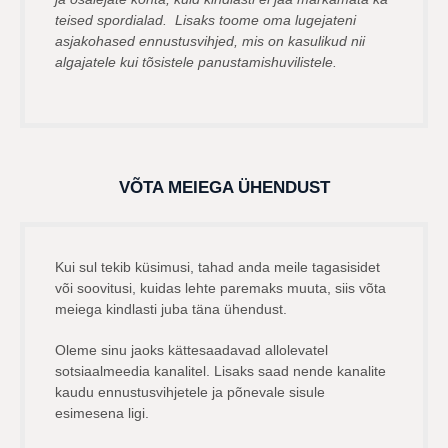
teised spordialad. Lisaks toome oma lugejateni
asjakohased ennustusvihjed, mis on kasulikud nii
algajatele kui tõsistele panustamishuvilistele.
VÕTA MEIEGA ÜHENDUST
Kui sul tekib küsimusi, tahad anda meile tagasisidet
või soovitusi, kuidas lehte paremaks muuta, siis võta
meiega kindlasti juba täna ühendust.
Oleme sinu jaoks kättesaadavad allolevatel
sotsiaalmeedia kanalitel. Lisaks saad nende kanalite
kaudu ennustusvihjetele ja põnevale sisule
esimesena ligi.