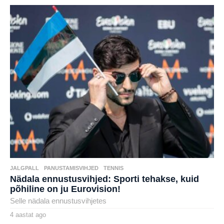
karlj
s
t
a
t
a
g
o
JALGPALL
,
PANUSTAMISVIHJED
,
TENNIS
Nädala ennustusvihjed: Sporti tehakse, kuid
põhiline on ju Eurovision!
Selle nädala ennustusvihjetes
4 aastat ago
4
a