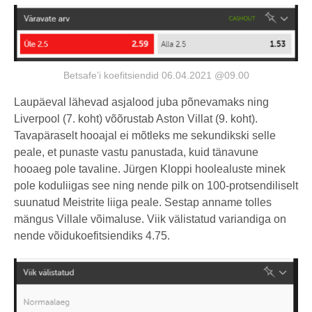
Betsafe’i koefitsiendid 06.04.2021 @09.00
Laupäeval lähevad asjalood juba põnevamaks ning
Liverpool (7. koht) võõrustab Aston Villat (9. koht).
Tavapäraselt hooajal ei mõtleks me sekundikski selle
peale, et punaste vastu panustada, kuid tänavune
hooaeg pole tavaline. Jürgen Kloppi hoolealuste minek
pole koduliigas see ning nende pilk on 100-protsendiliselt
suunatud Meistrite liiga peale. Sestap anname tolles
mängus Villale võimaluse. Viik välistatud variandiga on
nende võidukoefitsiendiks 4.75.