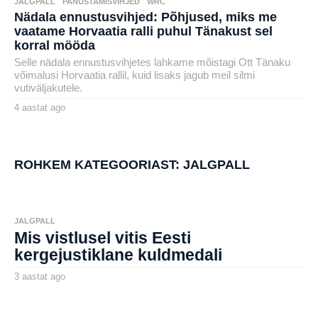
JALGPALL
,
PANUSTAMISVIHJED
,
WRC
Nädala ennustusvihjed: Põhjused, miks me
vaatame Horvaatia ralli puhul Tänakust sel
korral mööda
Selle nädala ennustusvihjetes lahkame mõistagi Ott Tänaku
võimalusi Horvaatia rallil, kuid lisaks jagub meil silmi
vutiväljakutele.
4 aastat ago
4
a
by
a
karlj
s
t
a
ROHKEM KATEGOORIAST:
JALGPALL
t
a
g
o
JALGPALL
Mis vistlusel vitis Eesti
kergejustiklane kuldmedali
3 aastat ago
3
a
by
a
aborg
s
t