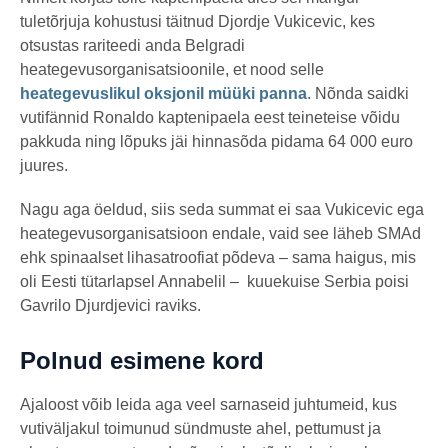
tuletõrjuja kohustusi täitnud Djordje Vukicevic, kes
otsustas rariteedi anda Belgradi
heategevusorganisatsioonile, et nood selle
heategevuslikul oksjonil müüki panna
. Nõnda saidki
vutifännid Ronaldo kaptenipaela eest teineteise võidu
pakkuda ning lõpuks jäi hinnasõda pidama 64 000 euro
juures.
Nagu aga öeldud, siis seda summat ei saa Vukicevic ega
heategevusorganisatsioon endale, vaid see läheb SMAd
ehk spinaalset lihasatroofiat põdeva – sama haigus, mis
oli Eesti tütarlapsel Annabelil – kuuekuise Serbia poisi
Gavrilo Djurdjevici raviks.
Polnud esimene kord
Ajaloost võib leida aga veel sarnaseid juhtumeid, kus
vutiväljakul toimunud sündmuste ahel, pettumust ja