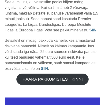
See ei muutu, kui vastastiim peaks hiljem mängu
viigistama või võitma. Kui su tiim läheb 2 väravaga
juhtima, maksab Betsafe su panuse varasemalt välja (15
minuti jooksul). Seda panust saad kasutada Premier
League’is, La Ligas, Bundesligas, Euroopa Meistrite
liigas ja Euroopa liigas. Võta see pakkumine vastu
SIIN
.
Betsafe’il on midagi pakkuda ka neile, kes armastavad
riskivaba panuseid. Nimelt on käimas kampaania, kus
võid saada iga nädal 25 euro suuruse riskivaba panuse,
kui teed panuseid vähemalt 500 euro eest. Kelle
panustamismaht on väiksem, saab samuti kampaaniast
osa võtta. Lisainfo on
SIIN
.
HAARA PAKKUMISTEST KINNI