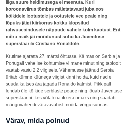
liiga suure heldimusega ei meenuta. Kuri
t
a
koroonaviirus tõmbas mäletatavasti juba eos
g
o
kõikidele lootustele ja ootustele vee peale ning
lõpuks jäigi kiirkorras kokku klopsitud
rahvusesindusele näppude vahele kolm kaotust. Ent
mõru maik jäi möödunust suhu ka Juventuse
superstaarile Cristiano Ronaldole.
Krutime ajaratta 27. märtsi õhtusse. Käimas on Serbia ja
Portugali vahelise kohtumise viimane minut ning tabloolt
vaatab vastu 2:2 viigiseis. Vähemusse jäänud Serbia
üritab kümne küünega viigist kinni hoida, kuid nad ei
suuda kaitses ära jagada Ronaldo katmist. Pikk pall
lendab üle kõikide serblaste peade ning jõuab Juventuse
superstaarini, kes võtab nahkkera omaks ning saadab
mänguvahendi väravavahist mööda võrgu suunas.
Värav, mida polnud