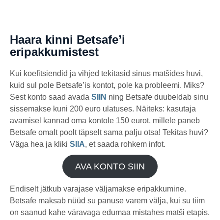
Haara kinni Betsafe’i
eripakkumistest
Kui koefitsiendid ja vihjed tekitasid sinus matšides huvi,
kuid sul pole Betsafe’is kontot, pole ka probleemi. Miks?
Sest konto saad avada
SIIN
ning Betsafe duubeldab sinu
sissemakse kuni 200 euro ulatuses. Näiteks: kasutaja
avamisel kannad oma kontole 150 eurot, millele paneb
Betsafe omalt poolt täpselt sama palju otsa! Tekitas huvi?
Väga hea ja kliki
SIIA
, et saada rohkem infot.
AVA KONTO SIIN
Endiselt jätkub varajase väljamakse eripakkumine.
Betsafe maksab nüüd su panuse varem välja, kui su tiim
on saanud kahe väravaga edumaa mistahes matši etapis.