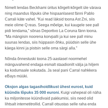
Nimelt lendas Beckhami üritus kõrgelt-kõrgelt üle värava
ning maandus lõpuks ühe hispaanlasest fänni Pablo
Carrali käte vahel. “Kui read läksid toona Ast Zni, siis
meie olime Q reas. Seega mõelge, kui kaugele see pall
pidi lendama,” sõnas Deportivo La Coruna fänn toona.
“Ma mängisin noorena korvpalli ja kui see pall minu
suunas lendas, siis hüppasin õhku, püüdsin selle ühe
käega kinni ja pistsin selle oma särgi alla.”
Nõnda õnnestuski toona 25-aastasel noormehel
mänguvahend endaga esmalt staadionilt välja ja hiljem
ka kodumaale sokutada. Ja seal pani Carral nahkkera
eBays müüki.
Oksjon algas tagasihoidlikust ühest eurost, kuid
küündis lõpuks 35 000 euroni.
Kuigi vahepeal oli näha
ka miljonitesse küündivaid pakkumisi, siis need olid
lihtsalt internetitrollid. Carrall otsustas selle raha enda