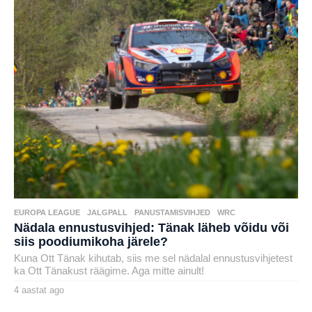
EUROPA LEAGUE
,
JALGPALL
,
PANUSTAMISVIHJED
,
WRC
Nädala ennustusvihjed: Tänak läheb võidu või
siis poodiumikoha järele?
Kuna Ott Tänak kihutab, siis me sel nädalal ennustusvihjetest
ka Ott Tänakust räägime. Aga mitte ainult!
4 aastat ago
4
a
by
a