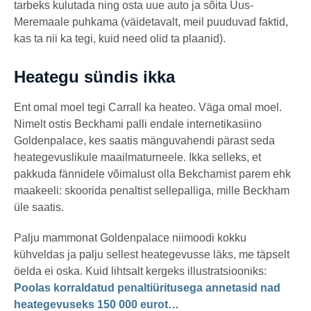
tarbeks kulutada ning osta uue auto ja sõita Uus-
Meremaale puhkama (väidetavalt, meil puuduvad faktid,
kas ta nii ka tegi, kuid need olid ta plaanid).
Heategu sündis ikka
Ent omal moel tegi Carrall ka heateo. Väga omal moel.
Nimelt ostis Beckhami palli endale internetikasiino
Goldenpalace, kes saatis mänguvahendi pärast seda
heategevuslikule maailmaturneele. Ikka selleks, et
pakkuda fännidele võimalust olla Bekchamist parem ehk
maakeeli: skoorida penaltist sellepalliga, mille Beckham
üle saatis.
Palju mammonat Goldenpalace niimoodi kokku
kühveldas ja palju sellest heategevusse läks, me täpselt
öelda ei oska. Kuid lihtsalt kergeks illustratsiooniks:
Poolas korraldatud penaltiüritusega annetasid nad
heategevuseks 150 000 eurot…