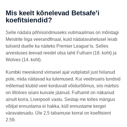
Mis keelt kõnelevad Betsafe’i
koefitsiendid?
Selle nädala põhisündmuseks vutimaailmas on mõistagi
Meistrite liiga veerandfinaal, kuid nädalavahetusel leiab
tuliseid duelle ka näiteks Premier League’is. Selles
arvestuses teevad reedel otsa lahti Fulham (18. koht) ja
Wolves (14. koht).
Kumbki meeskond viimasel ajal vutiplatsil just hiilanud
pole, mida näitavad ka tulemused. Kui veebruaris tundsid
mõlemad klubid veel korduvalt võidurõõmus, siis märtsis
on Wolves siiani kuivale jäänud. Fulhamil on näkanud
ainult korra, Liverpooli vastu. Sestap me tolles mängus
võitjat ennustama ei hakka, küll ennustame kerget
väravatesadu. Üle 2,5 tabamuse korral on koefitsient
2.59.