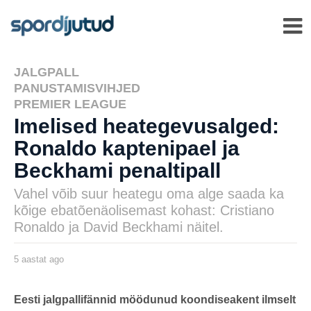
JALGPALL
,
PANUSTAMISVIHJED
,
PREMIER LEAGUE
Imelised heategevusalged:
Ronaldo kaptenipael ja
Beckhami penaltipall
Vahel võib suur heategu oma alge saada ka
kõige ebatõenäolisemast kohast: Cristiano
Ronaldo ja David Beckhami näitel.
5 aastat ago
5
a
a
s
by
t
karlj
Eesti jalgpallifännid möödunud koondiseakent ilmselt
a