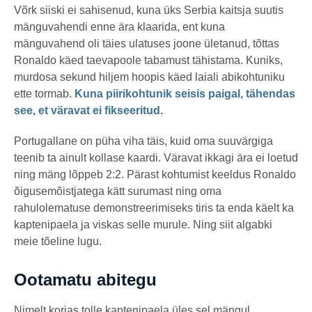
Võrk siiski ei sahisenud, kuna üks Serbia kaitsja suutis
mänguvahendi enne ära klaarida, ent kuna
mänguvahend oli täies ulatuses joone ületanud, tõttas
Ronaldo käed taevapoole tabamust tähistama. Kuniks,
murdosa sekund hiljem hoopis käed laiali abikohtuniku
ette tormab.
Kuna piirikohtunik seisis paigal, tähendas
see, et väravat ei fikseeritud.
Portugallane on püha viha täis, kuid oma suuvärgiga
teenib ta ainult kollase kaardi. Väravat ikkagi ära ei loetud
ning mäng lõppeb 2:2. Pärast kohtumist keeldus Ronaldo
õigusemõistjatega kätt surumast ning oma
rahulolematuse demonstreerimiseks tiris ta enda käelt ka
kaptenipaela ja viskas selle murule. Ning siit algabki
meie tõeline lugu.
Ootamatu abitegu
Nimelt korjas tolle kaptenipaela üles sel mängul