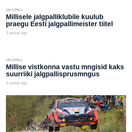
a
t
JALGPALL
a
Millisele jalgpalliklubile kuulub
g
o
praegu Eesti jalgpallimeister tiitel
3 aastat ago
3
a
by
a
aborg
s
t
a
t
JALGPALL
a
Millise vistkonna vastu mngisid kaks
g
o
suurriiki jalgpallisprusmngus
3 aastat ago
3
a
by
a
aborg
s
t
a
t
a
g
o