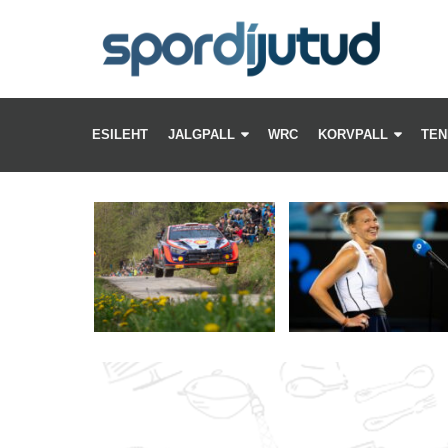
CH
LE
–
ESILEHT
JALGPALL
WRC
KORVPALL
TEN