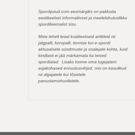
Spordijutud.com eesmärgiks on pakkuda
eestikeelset informatiivset ja meelelahutuslikku
sporditeemalist sisu.
Meie lehelt leiad kvaliteetseid artikleid nii
jalgpalli, korvpalli, tennise kui e-spordi
aktuaalsete sündmuste ja osalejate kohta, kuid
kindlasti ei jää märkamata ka teised
spordialad. Lisaks toome oma lugejateni
asjakohased ennustusvihjed, mis on kasulikud
nii algajatele kui tõsistele
panustamishuvilistele.