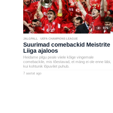
975
JALGPALL
,
UEFA CHAMPIONS LEAGUE
Suurimad comebackid Meistrite
Liiga ajaloos
Heidame pilgu peale viiele kõige vingemale
comebackile, mis tõestavad, et mäng ei ole enne läbi,
kui kohtunik lõpuvilet puhub.
7 aastat ago
7
a
by
a
msavi
s
t
a
t
a
g
o