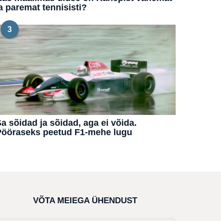
a paremat tennisisti?
3
a sõidad ja sõidad, aga ei võida.
Pööraseks peetud F1-mehe lugu
VÕTA MEIEGA ÜHENDUST