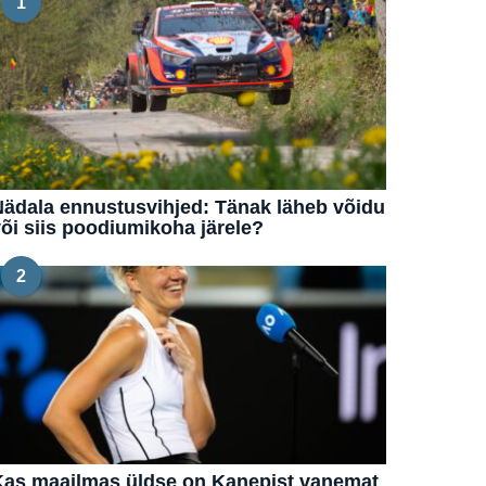
1
ädala ennustusvihjed: Tänak läheb võidu
õi siis poodiumikoha järele?
2
Kas maailmas üldse on Kanepist vanemat