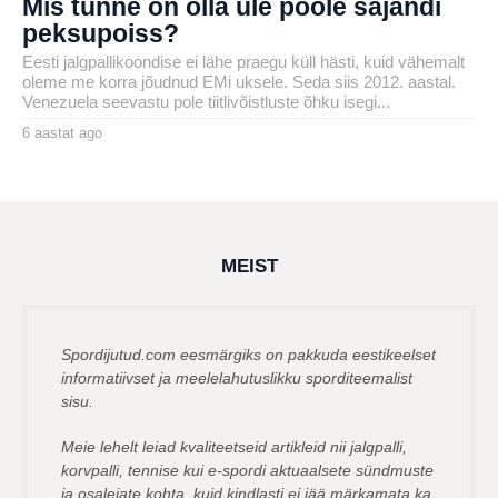
Mis tunne on olla üle poole sajandi
peksupoiss?
Eesti jalgpallikoondise ei lähe praegu küll hästi, kuid vähemalt
oleme me korra jõudnud EMi uksele. Seda siis 2012. aastal.
Venezuela seevastu pole tiitlivõistluste õhku isegi...
6 aastat ago
6
a
by
a
karlj
s
t
a
t
a
g
MEIST
o
Spordijutud.com eesmärgiks on pakkuda eestikeelset
informatiivset ja meelelahutuslikku sporditeemalist
sisu.
Meie lehelt leiad kvaliteetseid artikleid nii jalgpalli,
korvpalli, tennise kui e-spordi aktuaalsete sündmuste
ja osalejate kohta, kuid kindlasti ei jää märkamata ka