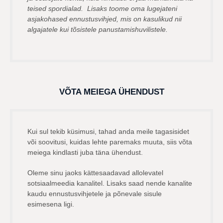
teised spordialad. Lisaks toome oma lugejateni
asjakohased ennustusvihjed, mis on kasulikud nii
algajatele kui tõsistele panustamishuvilistele.
VÕTA MEIEGA ÜHENDUST
Kui sul tekib küsimusi, tahad anda meile tagasisidet
või soovitusi, kuidas lehte paremaks muuta, siis võta
meiega kindlasti juba täna ühendust.
Oleme sinu jaoks kättesaadavad allolevatel
sotsiaalmeedia kanalitel. Lisaks saad nende kanalite
kaudu ennustusvihjetele ja põnevale sisule
esimesena ligi.