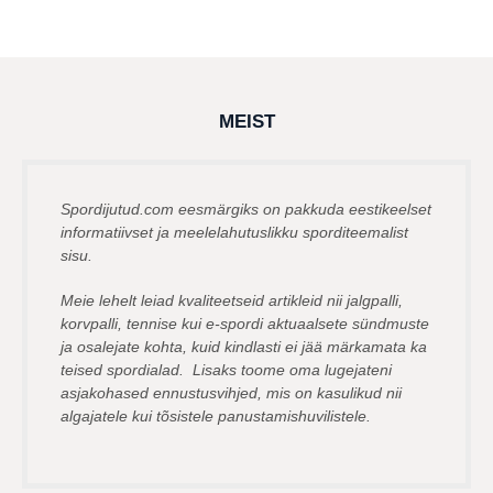
a
by
a
henryl
s
t
a
t
a
g
MEIST
o
Spordijutud.com eesmärgiks on pakkuda eestikeelset
informatiivset ja meelelahutuslikku sporditeemalist
sisu.
Meie lehelt leiad kvaliteetseid artikleid nii jalgpalli,
korvpalli, tennise kui e-spordi aktuaalsete sündmuste
ja osalejate kohta, kuid kindlasti ei jää märkamata ka
teised spordialad. Lisaks toome oma lugejateni
asjakohased ennustusvihjed, mis on kasulikud nii
algajatele kui tõsistele panustamishuvilistele.