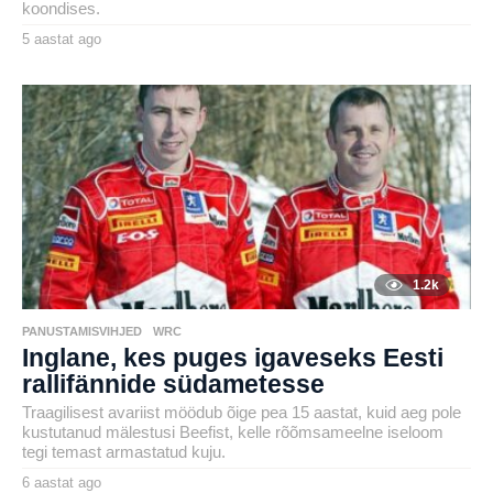
koondises.
5 aastat ago
5
a
by
a
henryl
s
t
a
t
a
g
o
1.2k
PANUSTAMISVIHJED
,
WRC
Inglane, kes puges igaveseks Eesti
rallifännide südametesse
Traagilisest avariist möödub õige pea 15 aastat, kuid aeg pole
kustutanud mälestusi Beefist, kelle rõõmsameelne iseloom
tegi temast armastatud kuju.
6 aastat ago
6