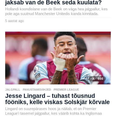
jaksab van de Beek seda kuulata?
Hollandi koondislane van de Beek on väga hea jalgpallur, kes
pole aga suutnud Manchester Unitedis kanda kinnitada.
5 aastat ago
5
a
by
a
henryl
s
t
a
t
a
g
o
666
JALGPALL
,
PANUSTAMISVIHJED
,
PREMIER LEAGUE
Jesse Lingard – tuhast tõusnud
fööniks, kelle viskas Solskjär kõrvale
Lingard on suurepärases hoos ja näitab, et on Premier
League'i tasemel jalgpallur, kes väärib kohta ka Inglismaa