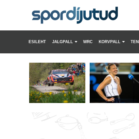
WI
–
ESILEHT
JALGPALL
WRC
KORVPALL
TEN