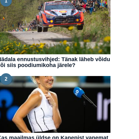
1
ädala ennustusvihjed: Tänak läheb võidu
õi siis poodiumikoha järele?
2
Kas maailmas üldse on Kanepist vanemat