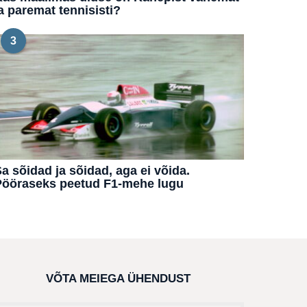
a paremat tennisisti?
3
a sõidad ja sõidad, aga ei võida.
Pööraseks peetud F1-mehe lugu
VÕTA MEIEGA ÜHENDUST