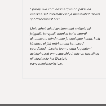
Spordijutud.com eesmärgiks on pakkuda
eestikeelset informatiivset ja meelelahutuslikku
sporditeemalist sisu.
Meie lehelt leiad kvaliteetseid artikleid nii
jalgpalli, korvpalli, tennise kui e-spordi
aktuaalsete sündmuste ja osalejate kohta, kuid
kindlasti ei jää märkamata ka teised
spordialad. Lisaks toome oma lugejateni
asjakohased ennustusvihjed, mis on kasulikud
nii algajatele kui tõsistele
panustamishuvilistele.