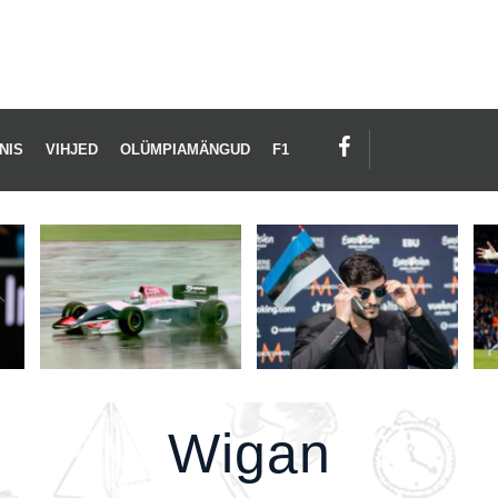
GAN
NIS
VIHJED
OLÜMPIAMÄNGUD
F1
Wigan