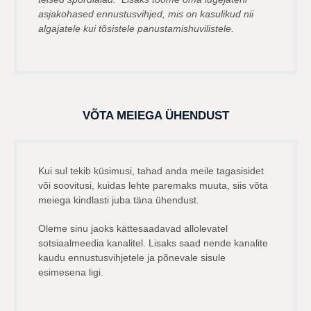
asjakohased ennustusvihjed, mis on kasulikud nii
algajatele kui tõsistele panustamishuvilistele.
VÕTA MEIEGA ÜHENDUST
Kui sul tekib küsimusi, tahad anda meile tagasisidet
või soovitusi, kuidas lehte paremaks muuta, siis võta
meiega kindlasti juba täna ühendust.
Oleme sinu jaoks kättesaadavad allolevatel
sotsiaalmeedia kanalitel. Lisaks saad nende kanalite
kaudu ennustusvihjetele ja põnevale sisule
esimesena ligi.