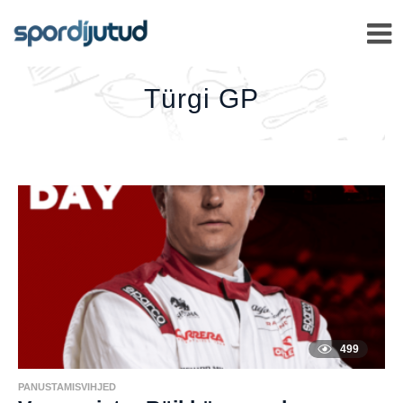
TÜRGI
GP
–
Türgi GP
499
PANUSTAMISVIHJED