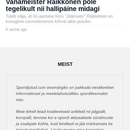
Vanameister Räikkönen pole
tegelikult nii hallipäine midagi
Tuleb välja, et 41-aastane Kimi "Jäämees" Räikkönen on
kunagiste vormelimeeste kõrval alles poisike.
6 aastat ago
6
a
by
a
karlj
s
t
a
t
a
g
MEIST
o
Spordijutud.com eesmärgiks on pakkuda eestikeelset
informatiivset ja meelelahutuslikku sporditeemalist
sisu.
Meie lehelt leiad kvaliteetseid artikleid nii jalgpalli,
korvpalli, tennise kui e-spordi aktuaalsete sündmuste
ja osalejate kohta, kuid kindlasti ei jää märkamata ka
teised spordialad. Lisaks toome oma lugejateni