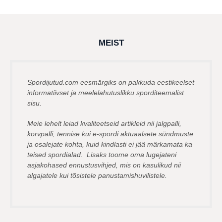
henryl
s
t
a
t
a
g
MEIST
o
Spordijutud.com eesmärgiks on pakkuda eestikeelset
informatiivset ja meelelahutuslikku sporditeemalist
sisu.
Meie lehelt leiad kvaliteetseid artikleid nii jalgpalli,
korvpalli, tennise kui e-spordi aktuaalsete sündmuste
ja osalejate kohta, kuid kindlasti ei jää märkamata ka
teised spordialad. Lisaks toome oma lugejateni
asjakohased ennustusvihjed, mis on kasulikud nii
algajatele kui tõsistele panustamishuvilistele.