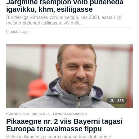
Järgmine tšempion võib pudeneda
igavikku, khm, esiliigasse
Bundesliga viimases voorus selgub, kas 2003. aasta riigi
meister pudeneb esiliigasse või mitte.
6 aastat ago
6
a
by
a
karlj
s
t
a
t
a
g
o
235
BUNDESLIGA
,
JALGPALL
,
PANUSTAMISVIHJED
Pikaaegne nr. 2 viis Bayerni tagasi
Euroopa teravaimasse tippu
Eelmise Bundesliga vooru esimese kuue kohtumise