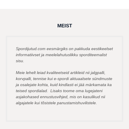
msavi
s
t
a
t
a
g
MEIST
o
Spordijutud.com eesmärgiks on pakkuda eestikeelset
informatiivset ja meelelahutuslikku sporditeemalist
sisu.
Meie lehelt leiad kvaliteetseid artikleid nii jalgpalli,
korvpalli, tennise kui e-spordi aktuaalsete sündmuste
ja osalejate kohta, kuid kindlasti ei jää märkamata ka
teised spordialad. Lisaks toome oma lugejateni
asjakohased ennustusvihjed, mis on kasulikud nii
algajatele kui tõsistele panustamishuvilistele.