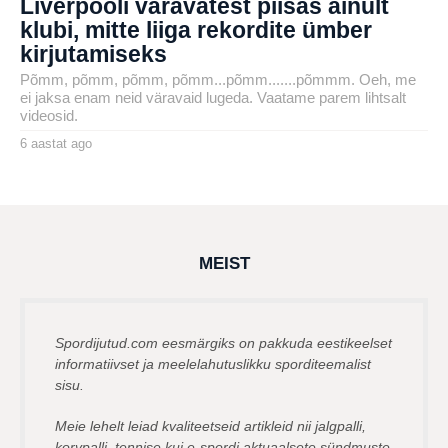
Liverpooli väravatest piisas ainult
klubi, mitte liiga rekordite ümber
kirjutamiseks
Põmm, põmm, põmm, põmm...põmm.......põmmm. Oeh, me
ei jaksa enam neid väravaid lugeda. Vaatame parem lihtsalt
videosid.
6 aastat ago
6
a
by
a
karlj
s
t
a
t
a
g
MEIST
o
Spordijutud.com eesmärgiks on pakkuda eestikeelset
informatiivset ja meelelahutuslikku sporditeemalist
sisu.
Meie lehelt leiad kvaliteetseid artikleid nii jalgpalli,
korvpalli, tennise kui e-spordi aktuaalsete sündmuste