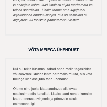
ja osalejate kohta, kuid kindlasti ei jää märkamata ka
teised spordialad. Lisaks toome oma lugejateni
asjakohased ennustusvihjed, mis on kasulikud nii
algajatele kui tõsistele panustamishuvilistele.
VÕTA MEIEGA ÜHENDUST
Kui sul tekib küsimusi, tahad anda meile tagasisidet
või soovitusi, kuidas lehte paremaks muuta, siis võta
meiega kindlasti juba täna ühendust.
Oleme sinu jaoks kättesaadavad allolevatel
sotsiaalmeedia kanalitel. Lisaks saad nende kanalite
kaudu ennustusvihjetele ja põnevale sisule
esimesena ligi.