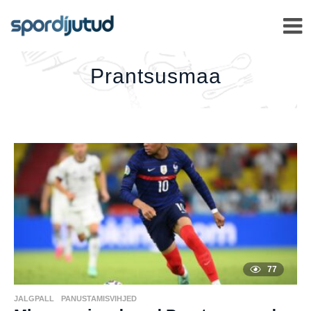
PRANTSUSMAA
–
Prantsusmaa
77
JALGPALL
,
PANUSTAMISVIHJED