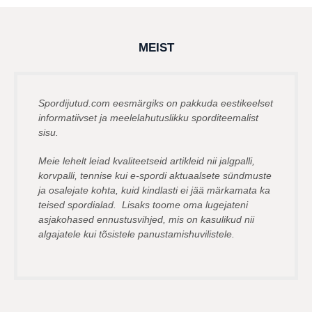
t
a
t
a
g
MEIST
o
Spordijutud.com eesmärgiks on pakkuda eestikeelset
informatiivset ja meelelahutuslikku sporditeemalist
sisu.
Meie lehelt leiad kvaliteetseid artikleid nii jalgpalli,
korvpalli, tennise kui e-spordi aktuaalsete sündmuste
ja osalejate kohta, kuid kindlasti ei jää märkamata ka
teised spordialad. Lisaks toome oma lugejateni
asjakohased ennustusvihjed, mis on kasulikud nii
algajatele kui tõsistele panustamishuvilistele.