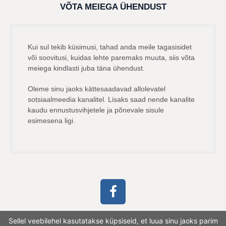
VÕTA MEIEGA ÜHENDUST
Kui sul tekib küsimusi, tahad anda meile tagasisidet
või soovitusi, kuidas lehte paremaks muuta, siis võta
meiega kindlasti juba täna ühendust.
Oleme sinu jaoks kättesaadavad allolevatel
sotsiaalmeedia kanalitel. Lisaks saad nende kanalite
kaudu ennustusvihjetele ja põnevale sisule
esimesena ligi.
Sellel veebilehel kasutatakse küpsiseid, et luua sinu jaoks parim