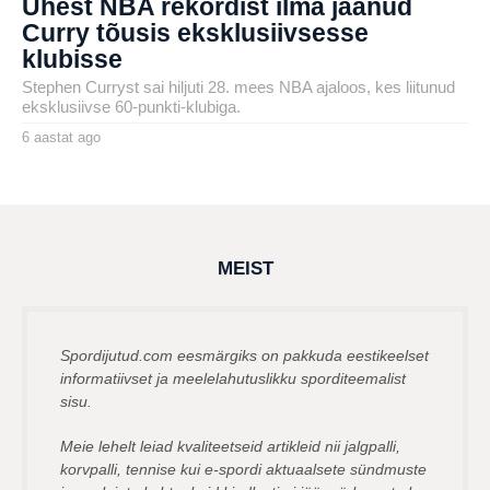
Ühest NBA rekordist ilma jäänud
Curry tõusis eksklusiivsesse
klubisse
Stephen Curryst sai hiljuti 28. mees NBA ajaloos, kes liitunud
eksklusiivse 60-punkti-klubiga.
6 aastat ago
6
a
by
a
karlj
s
t
a
t
a
g
MEIST
o
Spordijutud.com eesmärgiks on pakkuda eestikeelset
informatiivset ja meelelahutuslikku sporditeemalist
sisu.
Meie lehelt leiad kvaliteetseid artikleid nii jalgpalli,
korvpalli, tennise kui e-spordi aktuaalsete sündmuste