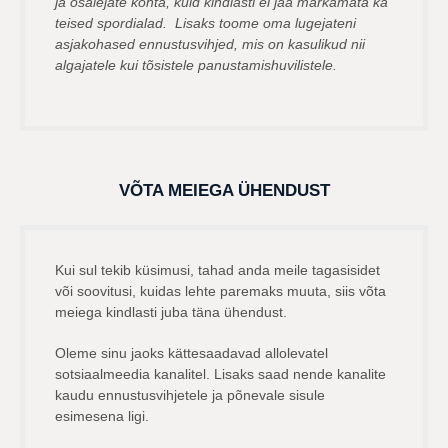
ja osalejate kohta, kuid kindlasti ei jää märkamata ka
teised spordialad. Lisaks toome oma lugejateni
asjakohased ennustusvihjed, mis on kasulikud nii
algajatele kui tõsistele panustamishuvilistele.
VÕTA MEIEGA ÜHENDUST
Kui sul tekib küsimusi, tahad anda meile tagasisidet
või soovitusi, kuidas lehte paremaks muuta, siis võta
meiega kindlasti juba täna ühendust.
Oleme sinu jaoks kättesaadavad allolevatel
sotsiaalmeedia kanalitel. Lisaks saad nende kanalite
kaudu ennustusvihjetele ja põnevale sisule
esimesena ligi.