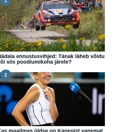
1
ädala ennustusvihjed: Tänak läheb võidu
õi siis poodiumikoha järele?
2
Kas maailmas üldse on Kanepist vanemat