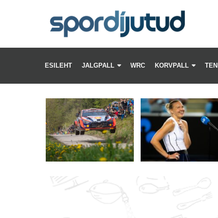
PÄ
ES
–
ESILEHT
JALGPALL
WRC
KORVPALL
TEN