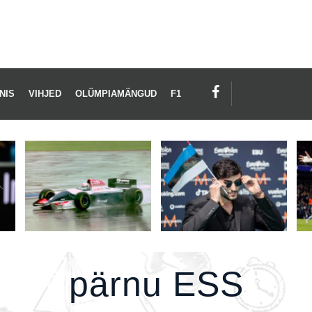
RNU
S
NIS
VIHJED
OLÜMPIAMÄNGUD
F1
pärnu ESS