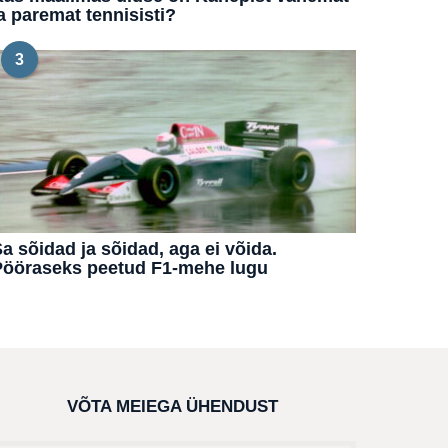
a paremat tennisisti?
3
a sõidad ja sõidad, aga ei võida.
Pööraseks peetud F1-mehe lugu
VÕTA MEIEGA ÜHENDUST