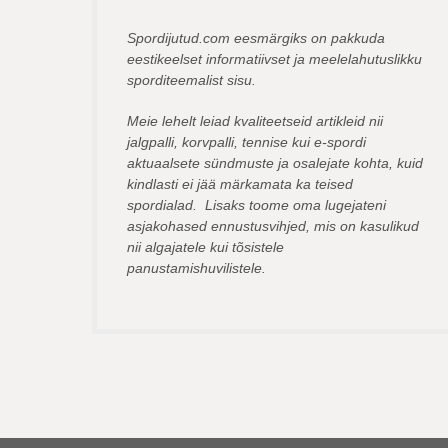
Spordijutud.com eesmärgiks on pakkuda
eestikeelset informatiivset ja meelelahutuslikku
sporditeemalist sisu.
Meie lehelt leiad kvaliteetseid artikleid nii
jalgpalli, korvpalli, tennise kui e-spordi
aktuaalsete sündmuste ja osalejate kohta, kuid
kindlasti ei jää märkamata ka teised
spordialad. Lisaks toome oma lugejateni
asjakohased ennustusvihjed, mis on kasulikud
nii algajatele kui tõsistele
panustamishuvilistele.