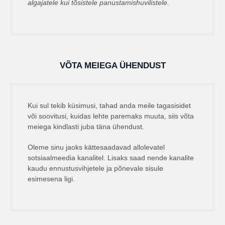
algajatele kui tõsistele panustamishuvilistele.
VÕTA MEIEGA ÜHENDUST
Kui sul tekib küsimusi, tahad anda meile tagasisidet
või soovitusi, kuidas lehte paremaks muuta, siis võta
meiega kindlasti juba täna ühendust.
Oleme sinu jaoks kättesaadavad allolevatel
sotsiaalmeedia kanalitel. Lisaks saad nende kanalite
kaudu ennustusvihjetele ja põnevale sisule
esimesena ligi.