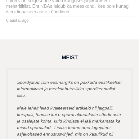
Lakers on kõigest ühe võidu kaugusel järjekordsest
meistritiitlist. Ent NBAs leidub ka meeskondi, kes pole kunagi
isegi finaalseeriasse küündinud.
6 aastat ago
6
a
by
a
karlj
s
t
a
t
a
g
MEIST
o
Spordijutud.com eesmärgiks on pakkuda eestikeelset
informatiivset ja meelelahutuslikku sporditeemalist
sisu.
Meie lehelt leiad kvaliteetseid artikleid nii jalgpalli,
korvpalli, tennise kui e-spordi aktuaalsete sündmuste
ja osalejate kohta, kuid kindlasti ei jää märkamata ka
teised spordialad. Lisaks toome oma lugejateni
asjakohased ennustusvihjed, mis on kasulikud nii