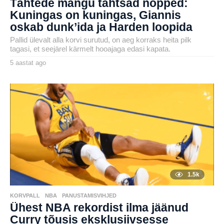
Tähtede mängu tähtsad nopped:
Kuningas on kuningas, Giannis
oskab dunk’ida ja Harden loopida
Pallid ülevalt alla korvi surutud, on aeg korraks heita pilk
tagasi, et seejärel kärmelt hooajaga edasi kapata.
5 aastat ago
5
a
by
a
karlj
s
t
a
t
a
g
o
1.5k
KORVPALL
,
NBA
,
PANUSTAMISVIHJED
Ühest NBA rekordist ilma jäänud
Curry tõusis eksklusiivsesse