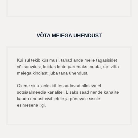
VÕTA MEIEGA ÜHENDUST
Kui sul tekib küsimusi, tahad anda meile tagasisidet
või soovitusi, kuidas lehte paremaks muuta, siis võta
meiega kindlasti juba täna ühendust.
Oleme sinu jaoks kättesaadavad allolevatel
sotsiaalmeedia kanalitel. Lisaks saad nende kanalite
kaudu ennustusvihjetele ja põnevale sisule
esimesena ligi.