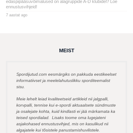
edaspipääsuvõimalused on alagruppide A-D klubidel? Loe
ennustusvihjeid!
7 aastat ago
7
a
by
a
msavi
s
t
a
t
a
g
MEIST
o
Spordijutud.com eesmärgiks on pakkuda eestikeelset
informatiivset ja meelelahutuslikku sporditeemalist
sisu.
Meie lehelt leiad kvaliteetseid artikleid nii jalgpalli,
korvpalli, tennise kui e-spordi aktuaalsete sündmuste
ja osalejate kohta, kuid kindlasti ei jää märkamata ka
teised spordialad. Lisaks toome oma lugejateni
asjakohased ennustusvihjed, mis on kasulikud nii
algajatele kui tõsistele panustamishuvilistele.