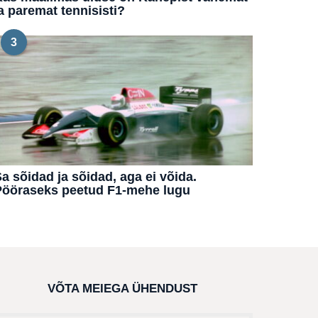
a paremat tennisisti?
3
a sõidad ja sõidad, aga ei võida.
Pööraseks peetud F1-mehe lugu
VÕTA MEIEGA ÜHENDUST