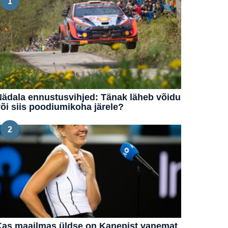
1
ädala ennustusvihjed: Tänak läheb võidu
õi siis poodiumikoha järele?
2
Kas maailmas üldse on Kanepist vanemat