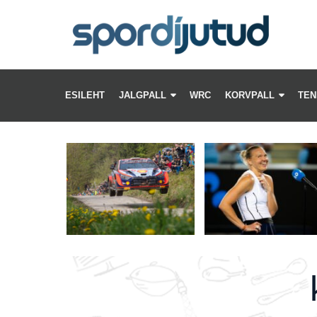
KV
–
ESILEHT
JALGPALL
WRC
KORVPALL
TEN