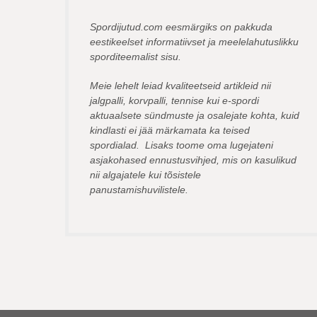
Spordijutud.com eesmärgiks on pakkuda
eestikeelset informatiivset ja meelelahutuslikku
sporditeemalist sisu.
Meie lehelt leiad kvaliteetseid artikleid nii
jalgpalli, korvpalli, tennise kui e-spordi
aktuaalsete sündmuste ja osalejate kohta, kuid
kindlasti ei jää märkamata ka teised
spordialad. Lisaks toome oma lugejateni
asjakohased ennustusvihjed, mis on kasulikud
nii algajatele kui tõsistele
panustamishuvilistele.