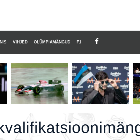
ALIFIKATSIOONIMÄNG
NIS
VIHJED
OLÜMPIAMÄNGUD
F1
kvalifikatsioonimän