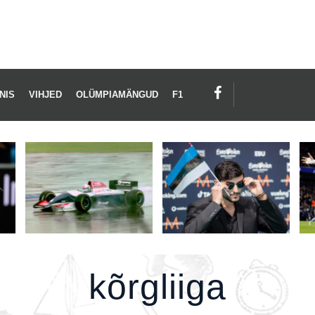
RGLIIGA
NIS
VIHJED
OLÜMPIAMÄNGUD
F1
kõrgliiga