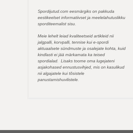
Spordijutud.com eesmärgiks on pakkuda
eestikeelset informatiivset ja meelelahutuslikku
sporditeemalist sisu.
Meie lehelt leiad kvaliteetseid artikleid nii
jalgpalli, korvpalli, tennise kui e-spordi
aktuaalsete sündmuste ja osalejate kohta, kuid
kindlasti ei jää märkamata ka teised
spordialad. Lisaks toome oma lugejateni
asjakohased ennustusvihjed, mis on kasulikud
nii algajatele kui tõsistele
panustamishuvilistele.