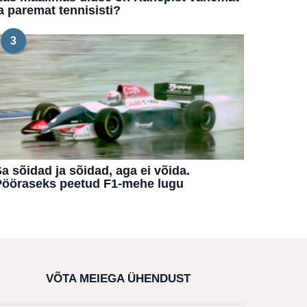
a paremat tennisisti?
3
a sõidad ja sõidad, aga ei võida.
Pööraseks peetud F1-mehe lugu
VÕTA MEIEGA ÜHENDUST