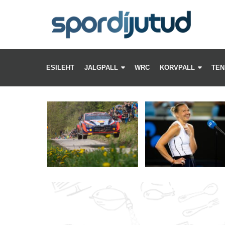
KÕ
–
ESILEHT
JALGPALL
WRC
KORVPALL
TEN