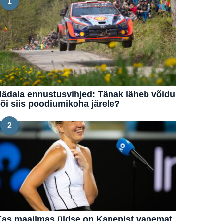
1
ädala ennustusvihjed: Tänak läheb võidu
õi siis poodiumikoha järele?
2
Kas maailmas üldse on Kanepist vanemat