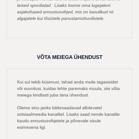
teised spordialad. Lisaks toome oma lugejateni
asjakohased ennustusvihjed, mis on kasulikud nii
algajatele kui tõsistele panustamishuvilistele.
VÕTA MEIEGA ÜHENDUST
Kui sul tekib küsimusi, tahad anda meile tagasisidet
või soovitusi, kuidas lehte paremaks muuta, siis võta
meiega kindlasti juba täna ühendust.
Oleme sinu jaoks kättesaadavad allolevatel
sotsiaalmeedia kanalitel. Lisaks saad nende kanalite
kaudu ennustusvihjetele ja põnevale sisule
esimesena ligi.