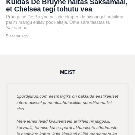
Kuidas De Bruyne näitas Saksamaal,
et Chelsea tegi tohutu vea
Praegu on De Bruyne paljude ekspertide hinnangul maailma
parim mängu ehitav poolkaitsja. Oma sära taastas ta
Saksamaal.
5 aastat ago
5
a
by
a
henryl
s
t
a
t
a
g
MEIST
o
Spordijutud.com eesmärgiks on pakkuda eestikeelset
informatiivset ja meelelahutuslikku sporditeemalist
sisu.
Meie lehelt leiad kvaliteetseid artikleid nii jalgpalli,
korvpalli, tennise kui e-spordi aktuaalsete sündmuste
ja osalejate kohta, kuid kindlasti ei jää märkamata ka