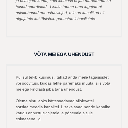
ja osalejate kohta, kuid kindlasti ei jää märkamata ka
teised spordialad. Lisaks toome oma lugejateni
asjakohased ennustusvihjed, mis on kasulikud nii
algajatele kui tõsistele panustamishuvilistele.
VÕTA MEIEGA ÜHENDUST
Kui sul tekib küsimusi, tahad anda meile tagasisidet
või soovitusi, kuidas lehte paremaks muuta, siis võta
meiega kindlasti juba täna ühendust.
Oleme sinu jaoks kättesaadavad allolevatel
sotsiaalmeedia kanalitel. Lisaks saad nende kanalite
kaudu ennustusvihjetele ja põnevale sisule
esimesena ligi.