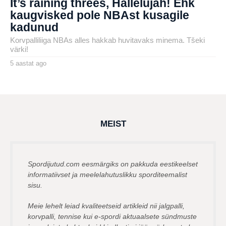
It’s raining threes, Hallelujah! Ehk
kaugvisked pole NBAst kusagile
kadunud
Korvpalliliiga NBAs alles hakkab huvitavaks minema. Tšeki
värki!
5 aastat ago
5
a
by
a
karlj
s
t
a
t
a
g
MEIST
o
Spordijutud.com eesmärgiks on pakkuda eestikeelset
informatiivset ja meelelahutuslikku sporditeemalist
sisu.
Meie lehelt leiad kvaliteetseid artikleid nii jalgpalli,
korvpalli, tennise kui e-spordi aktuaalsete sündmuste