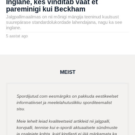
Inglane, kes vinditab vaat et
pareminigi kui Beckham
Jalgpallimaailmas on nii mõnigi mängija teeninud kuulsust
suurepärase standardolukordade lahendajana, nagu ka see
inglane.
5 aastat ago
5
a
by
a
henryl
s
t
a
t
a
g
MEIST
o
Spordijutud.com eesmärgiks on pakkuda eestikeelset
informatiivset ja meelelahutuslikku sporditeemalist
sisu.
Meie lehelt leiad kvaliteetseid artikleid nii jalgpalli,
korvpalli, tennise kui e-spordi aktuaalsete sündmuste
ja osalejate kohta, kuid kindlasti ei jää märkamata ka