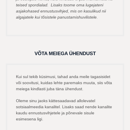
teised spordialad. Lisaks toome oma lugejateni
asjakohased ennustusvihjed, mis on kasulikud nii
algajatele kui tõsistele panustamishuvilistele.
VÕTA MEIEGA ÜHENDUST
Kui sul tekib küsimusi, tahad anda meile tagasisidet
või soovitusi, kuidas lehte paremaks muuta, siis võta
meiega kindlasti juba täna ühendust.
Oleme sinu jaoks kättesaadavad allolevatel
sotsiaalmeedia kanalitel. Lisaks saad nende kanalite
kaudu ennustusvihjetele ja põnevale sisule
esimesena ligi.