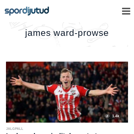
JAMES
WARD-
PROWSE
–
james ward-prowse
1.4k
JALGPALL