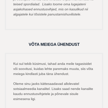
teised spordialad. Lisaks toome oma lugejateni
asjakohased ennustusvihjed, mis on kasulikud nii
algajatele kui tõsistele panustamishuvilistele.
VÕTA MEIEGA ÜHENDUST
Kui sul tekib küsimusi, tahad anda meile tagasisidet
või soovitusi, kuidas lehte paremaks muuta, siis võta
meiega kindlasti juba täna ühendust.
Oleme sinu jaoks kättesaadavad allolevatel
sotsiaalmeedia kanalitel. Lisaks saad nende kanalite
kaudu ennustusvihjetele ja põnevale sisule
esimesena ligi.