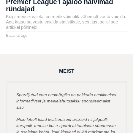
Premier League’i ajaloo halvimad
ründajad
Kuigi meie ei valeta, on meile võimalik vähemalt vastu vaielda.
Aga katsu sa vastu vaielda statistikale, sest just sellel see
artikkel põhineb!
6 aastat ago
6
a
by
a
karlj
s
t
a
t
a
g
MEIST
o
Spordijutud.com eesmärgiks on pakkuda eestikeelset
informatiivset ja meelelahutuslikku sporditeemalist
sisu.
Meie lehelt leiad kvaliteetseid artikleid nii jalgpalli,
korvpalli, tennise kui e-spordi aktuaalsete sündmuste
ja osalejate kohta, kuid kindlasti ei jää märkamata ka