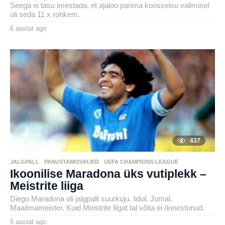
Seega ei tasu imestada, et ajaloo parima koosseisu valimisel
oli seda 11 x rohkem.
6 aastat ago
6
a
by
a
karlj
s
t
a
t
a
g
o
437
JALGPALL
,
PANUSTAMISVIHJED
,
UEFA CHAMPIONS LEAGUE
Ikoonilise Maradona üks vutiplekk –
Meistrite liiga
Diego Maradona oli jalgpalli suurkuju. Iidol. Jumal.
Maailmameister. Kuid Meistrite liigat tal võita ei õnnestunud.
6 aastat ago
6