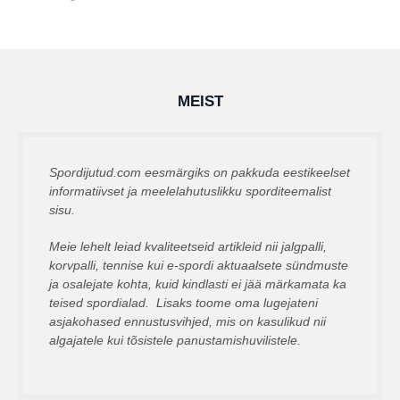
a
by
a
karlj
s
t
a
t
a
g
MEIST
o
Spordijutud.com eesmärgiks on pakkuda eestikeelset
informatiivset ja meelelahutuslikku sporditeemalist
sisu.
Meie lehelt leiad kvaliteetseid artikleid nii jalgpalli,
korvpalli, tennise kui e-spordi aktuaalsete sündmuste
ja osalejate kohta, kuid kindlasti ei jää märkamata ka
teised spordialad. Lisaks toome oma lugejateni
asjakohased ennustusvihjed, mis on kasulikud nii
algajatele kui tõsistele panustamishuvilistele.