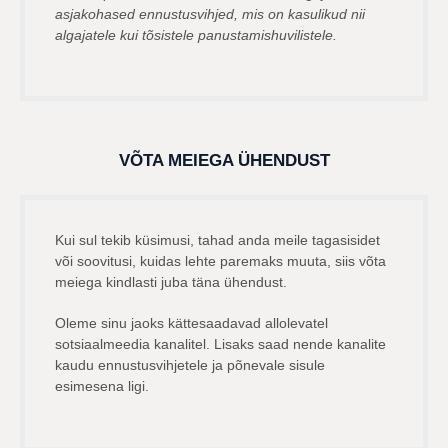
asjakohased ennustusvihjed, mis on kasulikud nii
algajatele kui tõsistele panustamishuvilistele.
VÕTA MEIEGA ÜHENDUST
Kui sul tekib küsimusi, tahad anda meile tagasisidet
või soovitusi, kuidas lehte paremaks muuta, siis võta
meiega kindlasti juba täna ühendust.
Oleme sinu jaoks kättesaadavad allolevatel
sotsiaalmeedia kanalitel. Lisaks saad nende kanalite
kaudu ennustusvihjetele ja põnevale sisule
esimesena ligi.