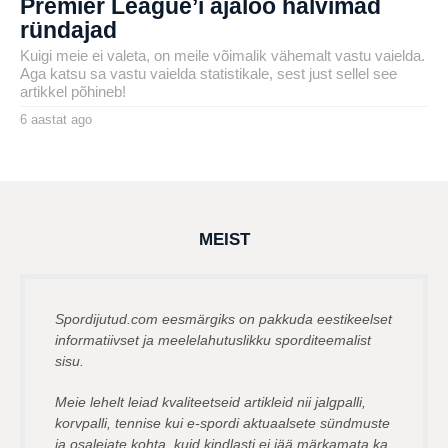
Premier League’i ajaloo halvimad
ründajad
Kuigi meie ei valeta, on meile võimalik vähemalt vastu vaielda.
Aga katsu sa vastu vaielda statistikale, sest just sellel see
artikkel põhineb!
6 aastat ago
6
a
by
a
karlj
s
t
a
t
a
g
MEIST
o
Spordijutud.com eesmärgiks on pakkuda eestikeelset
informatiivset ja meelelahutuslikku sporditeemalist
sisu.
Meie lehelt leiad kvaliteetseid artikleid nii jalgpalli,
korvpalli, tennise kui e-spordi aktuaalsete sündmuste
ja osalejate kohta, kuid kindlasti ei jää märkamata ka