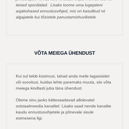
teised spordialad. Lisaks toome oma lugejateni
asjakohased ennustusvihjed, mis on kasulikud nii
algajatele kui tõsistele panustamishuvilistele.
VÕTA MEIEGA ÜHENDUST
Kui sul tekib küsimusi, tahad anda meile tagasisidet
või soovitusi, kuidas lehte paremaks muuta, siis võta
meiega kindlasti juba täna ühendust.
Oleme sinu jaoks kättesaadavad allolevatel
sotsiaalmeedia kanalitel. Lisaks saad nende kanalite
kaudu ennustusvihjetele ja põnevale sisule
esimesena ligi.