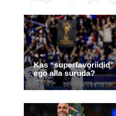
407
Kas “superfavoriidid”
ego alla suruda?
5 aastat ago
5
a
a
s
t
a
t
a
g
o