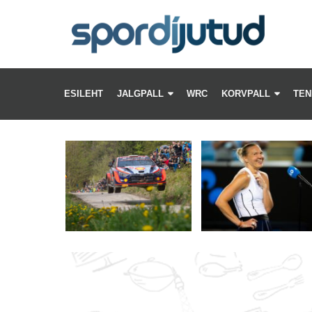
BE
–
ESILEHT
JALGPALL
WRC
KORVPALL
TEN