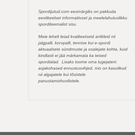
Spordijutud.com eesmärgiks on pakkuda
eestikeelset informatiivset ja meelelahutuslikku
sporditeemalist sisu.
Meie lehelt leiad kvaliteetseid artikleid nii
jalgpalli, korvpalli, tennise kui e-spordi
aktuaalsete sündmuste ja osalejate kohta, kuid
kindlasti ei jää märkamata ka teised
spordialad. Lisaks toome oma lugejateni
asjakohased ennustusvihjed, mis on kasulikud
nii algajatele kui tõsistele
panustamishuvilistele.