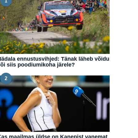
1
ädala ennustusvihjed: Tänak läheb võidu
õi siis poodiumikoha järele?
2
Kas maailmas üldse on Kanepist vanemat