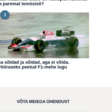
a paremat tennisisti?
3
a sõidad ja sõidad, aga ei võida.
Pööraseks peetud F1-mehe lugu
VÕTA MEIEGA ÜHENDUST