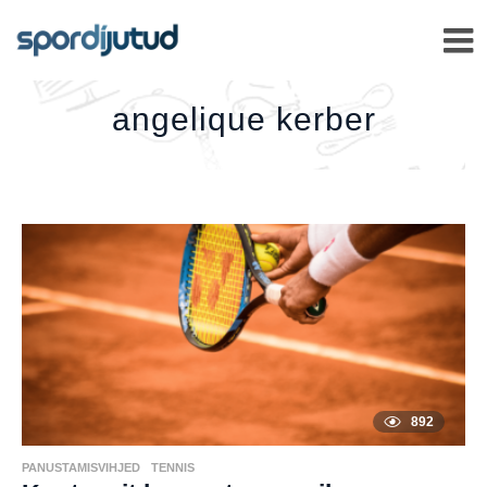
ANGELIQUE
KERBER
–
angelique kerber
892
PANUSTAMISVIHJED
,
TENNIS