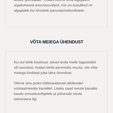
asjakohased ennustusvihjed, mis on kasulikud nii
algajatele kui tõsistele panustamishuvilistele.
VÕTA MEIEGA ÜHENDUST
Kui sul tekib küsimusi, tahad anda meile tagasisidet
või soovitusi, kuidas lehte paremaks muuta, siis võta
meiega kindlasti juba täna ühendust.
Oleme sinu jaoks kättesaadavad allolevatel
sotsiaalmeedia kanalitel. Lisaks saad nende kanalite
kaudu ennustusvihjetele ja põnevale sisule
esimesena ligi.