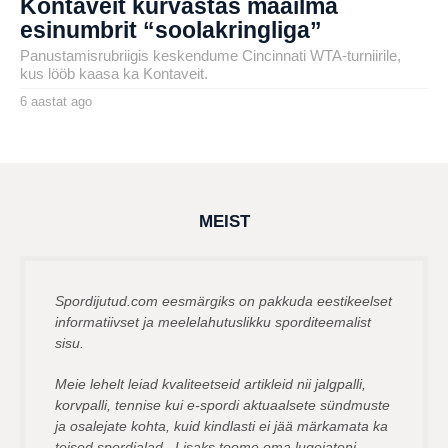
Kontaveit kurvastas maailma
esinumbrit “soolakringliga”
Panustamisrubriigis keskendume Cincinnati WTA-turniirile,
kus lööb kaasa ka Kontaveit.
6 aastat ago
4
a
by
a
henryl
s
t
a
t
a
g
MEIST
o
Spordijutud.com eesmärgiks on pakkuda eestikeelset
informatiivset ja meelelahutuslikku sporditeemalist
sisu.
Meie lehelt leiad kvaliteetseid artikleid nii jalgpalli,
korvpalli, tennise kui e-spordi aktuaalsete sündmuste
ja osalejate kohta, kuid kindlasti ei jää märkamata ka
teised spordialad. Lisaks toome oma lugejateni