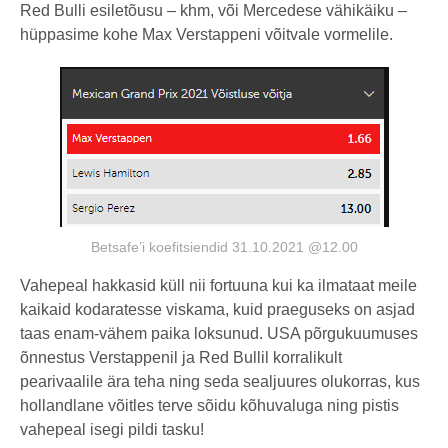
Red Bulli esiletõusu – khm, või Mercedese vähikäiku –
hüppasime kohe Max Verstappeni võitvale vormelile.
Betsafe’i koefitsiendid 31.10.2021 @12.00
Vahepeal hakkasid küll nii fortuuna kui ka ilmataat meile
kaikaid kodaratesse viskama, kuid praeguseks on asjad
taas enam-vähem paika loksunud. USA põrgukuumuses
õnnestus Verstappenil ja Red Bullil korralikult
pearivaalile ära teha ning seda sealjuures olukorras, kus
hollandlane võitles terve sõidu kõhuvaluga ning pistis
vahepeal isegi pildi tasku!