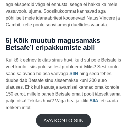
aga eksperdid väga ei ennusta, seega ei hakka ka meie
vastuvoolu ujuma. Soosikukoormat kannavad aga
põhiliselt meie idanaabritest koosnevad Natus Vincere ja
Gambit, kelle poole soovitamegi duellides vaadata.
5) Kõik muutub magusamaks
Betsafe’i eripakkumiste abil
Kui kõik eelnev tekitas sinus huvi, kuid sul pole Betsafe’is
veel kontot, siis pole sellest probleemi. Miks? Sest konto
saad sa avada hõlpsa vaevaga
SIIN
ning seda tehes
duubeldab Betsafe sinu sissemakse kuni 200 euro
ulatuses. Ehk kui kasutaja avamisel kannad oma kontole
150 eurot, millele paneb Betsafe omalt poolt täpselt sama
palju otsa! Tekitas huvi? Väga hea ja kliki
SIIA
, et saada
rohkem infot.
AVA KONTO SIIN