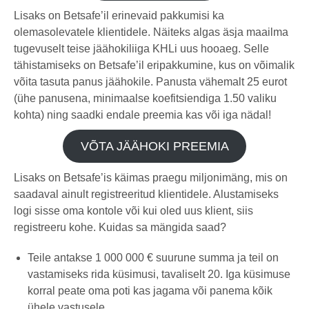
Lisaks on Betsafe’il erinevaid pakkumisi ka
olemasolevatele klientidele. Näiteks algas äsja maailma
tugevuselt teise jäähokiliiga KHLi uus hooaeg. Selle
tähistamiseks on Betsafe’il eripakkumine, kus on võimalik
võita tasuta panus jäähokile. Panusta vähemalt 25 eurot
(ühe panusena, minimaalse koefitsiendiga 1.50 valiku
kohta) ning saadki endale preemia kas või iga nädal!
VÕTA JÄÄHOKI PREEMIA
Lisaks on Betsafe’is käimas praegu miljonimäng, mis on
saadaval ainult registreeritud klientidele. Alustamiseks
logi sisse oma kontole või kui oled uus klient, siis
registreeru kohe. Kuidas sa mängida saad?
Teile antakse 1 000 000 € suurune summa ja teil on
vastamiseks rida küsimusi, tavaliselt 20. Iga küsimuse
korral peate oma poti kas jagama või panema kõik
ühele vastusele.