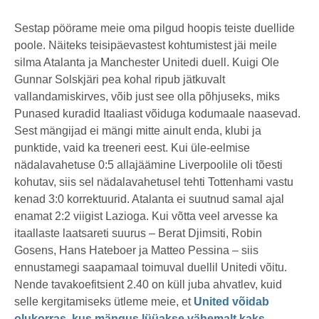
Sestap pöörame meie oma pilgud hoopis teiste duellide
poole. Näiteks teisipäevastest kohtumistest jäi meile
silma Atalanta ja Manchester Unitedi duell. Kuigi Ole
Gunnar Solskjäri pea kohal ripub jätkuvalt
vallandamiskirves, võib just see olla põhjuseks, miks
Punased kuradid Itaaliast võiduga kodumaale naasevad.
Sest mängijad ei mängi mitte ainult enda, klubi ja
punktide, vaid ka treeneri eest. Kui üle-eelmise
nädalavahetuse 0:5 allajäämine Liverpoolile oli tõesti
kohutav, siis sel nädalavahetusel tehti Tottenhami vastu
kenad 3:0 korrektuurid. Atalanta ei suutnud samal ajal
enamat 2:2 viigist Lazioga. Kui võtta veel arvesse ka
itaallaste laatsareti suurus – Berat Djimsiti, Robin
Gosens, Hans Hateboer ja Matteo Pessina – siis
ennustamegi saapamaal toimuval duellil Unitedi võitu.
Nende tavakoefitsient 2.40 on küll juba ahvatlev, kuid
selle kergitamiseks ütleme meie, et
United võidab
olukorras, kus mängus lüüakse vähemalt kaks