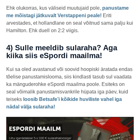
Ehk olukorras, kus väliseid muutujaid pole,
panustame
me mõistagi jätkuvalt Verstappeni peale!
Eriti
arvestades, et hollandlane on seal võitnud sama palju kui
Hamilton. Ehk duell on 2:2 viigis.
4) Sulle meeldib sularaha? Aga
kiika siis eSpordi maailma!
Kui sa oled avastanud või soovid hoopiski äratada endas
tõelise panustamislooma, siis kindlasti tasub sul vaadata
ka mänguderohke eSpordi maailma poole. Esiteks on
seal võimalik panustamisvankrile hüpata iga päev, kuid
teiseks
loosib Betsafe’i kõikide huviliste vahel iga
nädal välja sularaha!