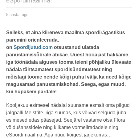
eSpordimaailma!
5 aastat ago
5
a
a
s
by
t
karlj
Selleks, et aina kiireneva maailma
spordirägastikus
a
paremini orienteeruda,
t
a
on
Spordijutud.com
otsustanud ulatada
g
o
panustamissõbrale abikäe. Uuest hooajast hakkame
iga töönädala alguses tooma teieni põhjaliku ülevaate
nädala tähtsamatest spordisündmustest ning
mõistagi toome nende kõigi puhul välja ka need kõige
magusamad panustamiskohad. Seega, egas muud,
kui hüpakem pardale!
Kooljakuu esimesel nädalal suuname esmalt oma pilgud
jalgpalli Meistrite liiga suunas, kus võivad selguda juba
esimesed edasipääsejad. Seejärel vaatame otsa Flora
võidušanssidele ning kiikame vormeliradadele ning
eSpordimaailma. Aga nüüd kõigest järjekorras…