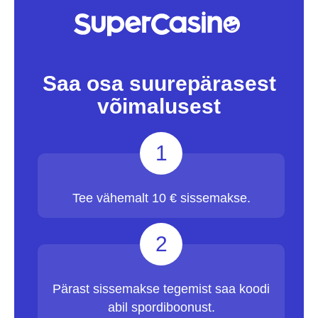
Saa osa suurepärasest
võimalusest
1
Tee vähemalt 10 € sissemakse.
2
Pärast sissemakse tegemist saa koodi
abil spordiboonust.