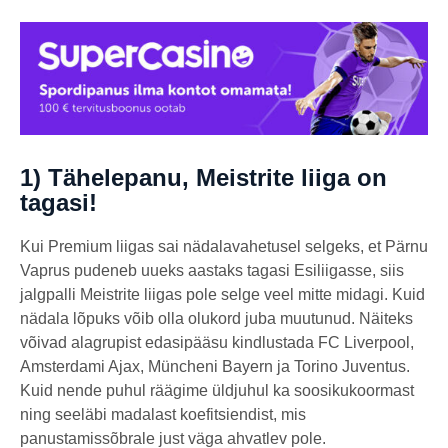
1) Tähelepanu, Meistrite liiga on
tagasi!
Kui Premium liigas sai nädalavahetusel selgeks, et Pärnu
Vaprus pudeneb uueks aastaks tagasi Esiliigasse, siis
jalgpalli Meistrite liigas pole selge veel mitte midagi. Kuid
nädala lõpuks võib olla olukord juba muutunud. Näiteks
võivad alagrupist edasipääsu kindlustada FC Liverpool,
Amsterdami Ajax, Müncheni Bayern ja Torino Juventus.
Kuid nende puhul räägime üldjuhul ka soosikukoormast
ning seeläbi madalast koefitsiendist, mis
panustamissõbrale just väga ahvatlev pole.