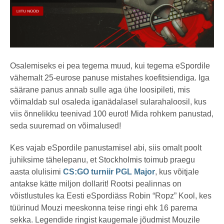
Osalemiseks ei pea tegema muud, kui tegema eSpordile
vähemalt 25-eurose panuse mistahes koefitsiendiga. Iga
säärane panus annab sulle aga ühe loosipileti, mis
võimaldab sul osaleda iganädalasel sularahaloosil, kus
viis õnnelikku teenivad 100 eurot! Mida rohkem panustad,
seda suuremad on võimalused!
Kes vajab eSpordile panustamisel abi, siis omalt poolt
juhiksime tähelepanu, et Stockholmis toimub praegu
aasta olulisimi
CS:GO turniir PGL Major
, kus võitjale
antakse kätte miljon dollarit! Rootsi pealinnas on
võistlustules ka Eesti eSpordiäss Robin “Ropz” Kool, kes
tüürinud Mouzi meeskonna teise ringi ehk 16 parema
sekka. Legendide ringist kaugemale jõudmist Mouzile