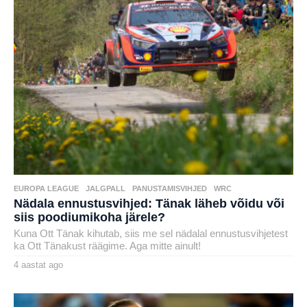
EUROPA LEAGUE
,
JALGPALL
,
PANUSTAMISVIHJED
,
WRC
Nädala ennustusvihjed: Tänak läheb võidu või
siis poodiumikoha järele?
Kuna Ott Tänak kihutab, siis me sel nädalal ennustusvihjetest
ka Ott Tänakust räägime. Aga mitte ainult!
4 aastat ago
4
a
by
a
karlj
s
t