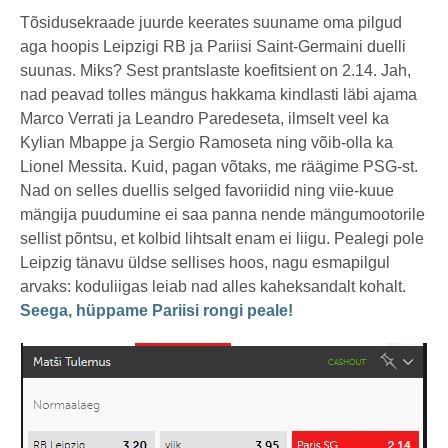
Tõsidusekraade juurde keerates suuname oma pilgud
aga hoopis Leipzigi RB ja Pariisi Saint-Germaini duelli
suunas. Miks? Sest prantslaste koefitsient on 2.14. Jah,
nad peavad tolles mängus hakkama kindlasti läbi ajama
Marco Verrati ja Leandro Paredeseta, ilmselt veel ka
Kylian Mbappe ja Sergio Ramoseta ning võib-olla ka
Lionel Messita. Kuid, pagan võtaks, me räägime PSG-st.
Nad on selles duellis selged favoriidid ning viie-kuue
mängija puudumine ei saa panna nende mängumootorile
sellist põntsu, et kolbid lihtsalt enam ei liigu. Pealegi pole
Leipzig tänavu üldse sellises hoos, nagu esmapilgul
arvaks: koduliigas leiab nad alles kaheksandalt kohalt.
Seega, hüppame Pariisi rongi peale!