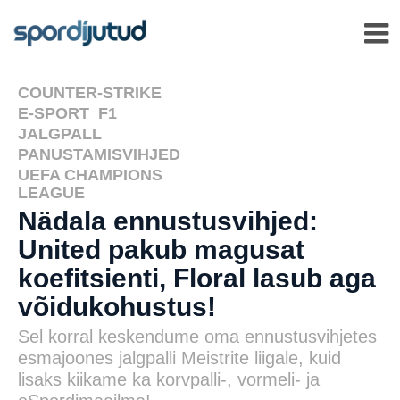
COUNTER-STRIKE
,
E-SPORT
,
F1
,
JALGPALL
,
PANUSTAMISVIHJED
,
UEFA CHAMPIONS
LEAGUE
Nädala ennustusvihjed:
United pakub magusat
koefitsienti, Floral lasub aga
võidukohustus!
Sel korral keskendume oma ennustusvihjetes
esmajoones jalgpalli Meistrite liigale, kuid
lisaks kiikame ka korvpalli-, vormeli- ja