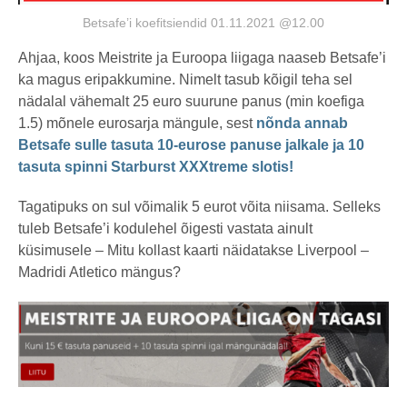
Betsafe’i koefitsiendid 01.11.2021 @12.00
Ahjaa, koos Meistrite ja Euroopa liigaga naaseb Betsafe’i
ka magus eripakkumine. Nimelt tasub kõigil teha sel
nädalal vähemalt 25 euro suurune panus (min koefiga
1.5) mõnele eurosarja mängule, sest
nõnda annab
Betsafe sulle tasuta 10-eurose panuse jalkale ja 10
tasuta spinni Starburst XXXtreme slotis!
Tagatipuks on sul võimalik 5 eurot võita niisama. Selleks
tuleb Betsafe’i kodulehel õigesti vastata ainult
küsimusele – Mitu kollast kaarti näidatakse Liverpool –
Madridi Atletico mängus?