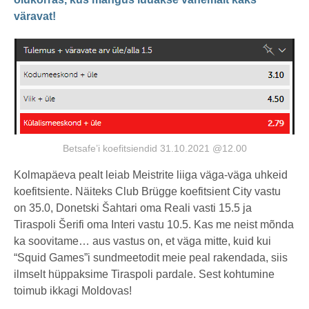
väravat!
Betsafe’i koefitsiendid 31.10.2021 @12.00
Kolmapäeva pealt leiab Meistrite liiga väga-väga uhkeid
koefitsiente. Näiteks Club Brügge koefitsient City vastu
on 35.0, Donetski Šahtari oma Reali vasti 15.5 ja
Tiraspoli Šerifi oma Interi vastu 10.5. Kas me neist mõnda
ka soovitame… aus vastus on, et väga mitte, kuid kui
“Squid Games”i sundmeetodit meie peal rakendada, siis
ilmselt hüppaksime Tiraspoli pardale. Sest kohtumine
toimub ikkagi Moldovas!