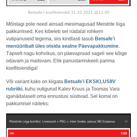
Betsafe’i koefitsiendid 31.10.2021 @12.00
Mõistagi pole need ainsad mesimagusad Meistrite liiga
pakkumised. Kes kibeleb sel nädalal rohkem
vutipanuseid tegema, siis kindlasti tasub
Betsafe’i
menüüribalt üles otsida sealne Päevapakkumine
.
Täpselt nagu kohvikus, on päevapraad sageli see kõige
odavam ja maitsvam. Ehk panustamiskeeli parima
koefitsiendiga!
Või variant kaks on kiigata
Betsafe’i EKSKLUSIIV
rubriiki
, kuhu vutigurud Kalev Kruus ja Toomas Vara
iganädalaselt oma ennustusi süstivad. Sel korral on
pakkumisel näiteks: