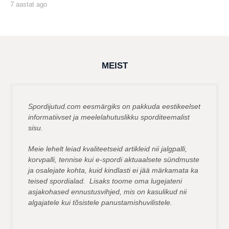
7 aastat ago
7
a
by
a
msavi
s
t
a
t
a
g
MEIST
o
Spordijutud.com eesmärgiks on pakkuda eestikeelset
informatiivset ja meelelahutuslikku sporditeemalist
sisu.
Meie lehelt leiad kvaliteetseid artikleid nii jalgpalli,
korvpalli, tennise kui e-spordi aktuaalsete sündmuste
ja osalejate kohta, kuid kindlasti ei jää märkamata ka
teised spordialad. Lisaks toome oma lugejateni
asjakohased ennustusvihjed, mis on kasulikud nii
algajatele kui tõsistele panustamishuvilistele.