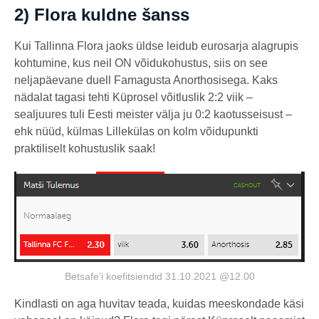
2) Flora kuldne šanss
Kui Tallinna Flora jaoks üldse leidub eurosarja alagrupis
kohtumine, kus neil ON võidukohustus, siis on see
neljapäevane duell Famagusta Anorthosisega. Kaks
nädalat tagasi tehti Küprosel võitluslik 2:2 viik –
sealjuures tuli Eesti meister välja ju 0:2 kaotusseisust –
ehk nüüd, külmas Lillekülas on kolm võidupunkti
praktiliselt kohustuslik saak!
Betsafe’i koefitsiendid 31.10.2021 @12.00
Kindlasti on aga huvitav teada, kuidas meeskondade käsi