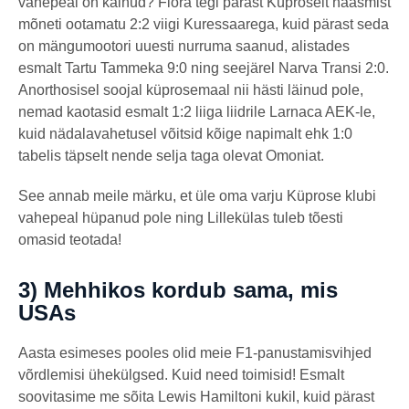
vahepeal on käinud? Flora tegi pärast Küproselt naasmist
mõneti ootamatu 2:2 viigi Kuressaarega, kuid pärast seda
on mängumootori uuesti nurruma saanud, alistades
esmalt Tartu Tammeka 9:0 ning seejärel Narva Transi 2:0.
Anorthosisel soojal küprosemaal nii hästi läinud pole,
nemad kaotasid esmalt 1:2 liiga liidrile Larnaca AEK-le,
kuid nädalavahetusel võitsid kõige napimalt ehk 1:0
tabelis täpselt nende selja taga olevat Omoniat.
See annab meile märku, et üle oma varju Küprose klubi
vahepeal hüpanud pole ning Lillekülas tuleb tõesti
omasid teotada!
3) Mehhikos kordub sama, mis
USAs
Aasta esimeses pooles olid meie F1-panustamisvihjed
võrdlemisi ühekülgsed. Kuid need toimisid! Esmalt
soovitasime me sõita Lewis Hamiltoni kukil, kuid pärast