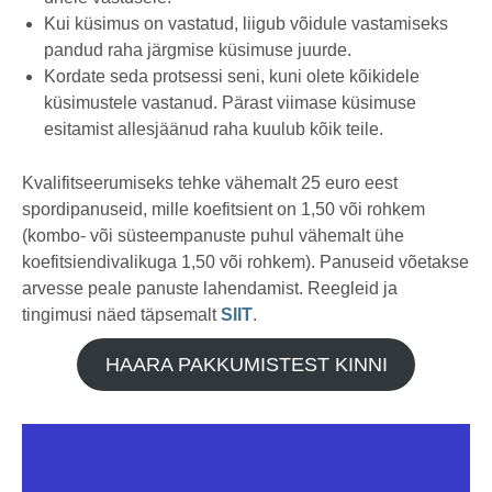
Kui küsimus on vastatud, liigub võidule vastamiseks
pandud raha järgmise küsimuse juurde.
Kordate seda protsessi seni, kuni olete kõikidele
küsimustele vastanud. Pärast viimase küsimuse
esitamist allesjäänud raha kuulub kõik teile.
Kvalifitseerumiseks tehke vähemalt 25 euro eest
spordipanuseid, mille koefitsient on 1,50 või rohkem
(kombo- või süsteempanuste puhul vähemalt ühe
koefitsiendivalikuga 1,50 või rohkem). Panuseid võetakse
arvesse peale panuste lahendamist. Reegleid ja
tingimusi näed täpsemalt
SIIT
.
HAARA PAKKUMISTEST KINNI