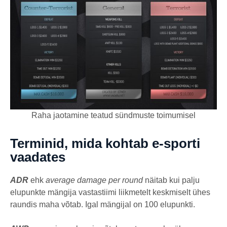
Raha jaotamine teatud sündmuste toimumisel
Terminid, mida kohtab e-sporti
vaadates
ADR
ehk
average damage per round
näitab kui palju
elupunkte mängija vastastiimi liikmetelt keskmiselt ühes
raundis maha võtab. Igal mängijal on 100 elupunkti.