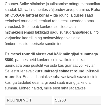
Counter-Strike sihtimise ja tulistamise mängumehaanikat
saadab läbivalt numbrites väljenduv arvepidamine.
Raha
on CS:GOs tähtsal kohal
– iga roundi alguses saad
eelmistel roundidel teenitud raha eest uuendada oma
varustust. See lubab konkreetselt teostada
mitmekesisemaid taktikaid nagu suitsugranaatidega info
varjamine kaardil ning molotovidega vastaste
ümberpositsioneerisele sundimine.
Esimesel roundil alustavad kõik mängijad
summaga
$800
, pannes neid konkreetsete valikute ette kas
uuendada oma püstolit või osta kas granaat või kevlar.
Sellest tulenevalt
kutsutaksegi esimest roundi püstoli
roundiks.
Edaspidi antakse raha vastavalt saavutustele,
kus iga täidetud eesmärgi eest saab mängija kindla
summa. Mõned näited, mille eest raha jagatakse:
ROUNDI VÕIT
$3250