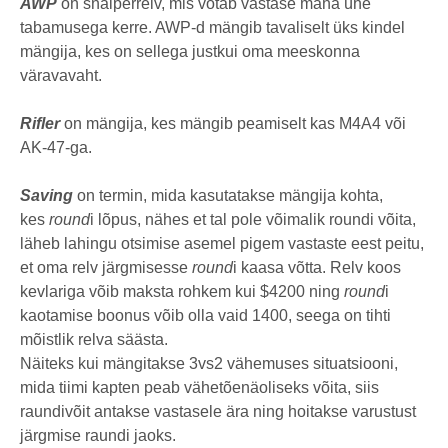
AWP
on snaiperrelv, mis võtab vastase maha ühe
tabamusega kerre. AWP-d mängib tavaliselt üks kindel
mängija, kes on sellega justkui oma meeskonna
väravavaht.
Rifler
on mängija, kes mängib peamiselt kas M4A4 või
AK-47-ga.
Saving
on termin, mida kasutatakse mängija kohta,
kes
round
i lõpus, nähes et tal pole võimalik roundi võita,
läheb lahingu otsimise asemel pigem vastaste eest peitu,
et oma relv järgmisesse
round
i kaasa võtta. Relv koos
kevlariga võib maksta rohkem kui $4200 ning
round
i
kaotamise boonus võib olla vaid 1400, seega on tihti
mõistlik relva säästa.
Näiteks kui mängitakse 3vs2 vähemuses situatsiooni,
mida tiimi kapten peab vähetõenäoliseks võita, siis
raundivõit antakse vastasele ära ning hoitakse varustust
järgmise raundi jaoks.