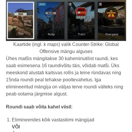
Kaartide (ingl. k
maps
) valik Counter-Strike: Global
Offensive mängu alguses
Ühes matšis mängitakse 30 kaheminutilist raundi, kes
saab esimesena 16 raundivõitu täis, võidab matši. Üks
meeskond alustab kaitsvas rollis ja teine ründavas ning
15nda roundi peal tehakse pooltevahetus. Iga
elimineeritud mängija on väljas terve roundi välteks ning
peab ootama järgmise algust.
Roundi saab võita kahel viisil:
Elimineerides kõik vastastiimi mängijad
VÕI