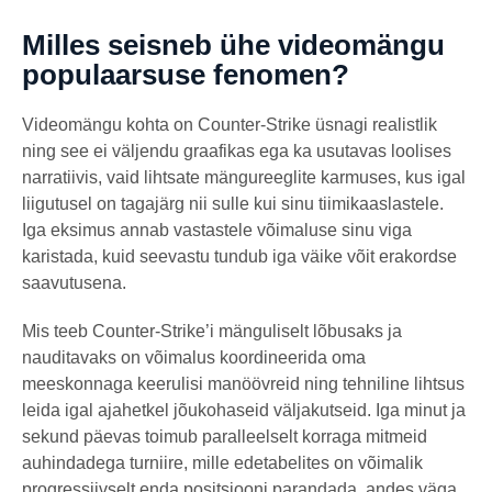
Milles seisneb ühe videomängu
populaarsuse fenomen?
Videomängu kohta on Counter-Strike üsnagi realistlik
ning see ei väljendu graafikas ega ka usutavas loolises
narratiivis, vaid lihtsate mängureeglite karmuses, kus igal
liigutusel on tagajärg nii sulle kui sinu tiimikaaslastele.
Iga eksimus annab vastastele võimaluse sinu viga
karistada, kuid seevastu tundub iga väike võit erakordse
saavutusena.
Mis teeb Counter-Strike’i mänguliselt lõbusaks ja
nauditavaks on võimalus koordineerida oma
meeskonnaga keerulisi manöövreid ning tehniline lihtsus
leida igal ajahetkel jõukohaseid väljakutseid. Iga minut ja
sekund päevas toimub paralleelselt korraga mitmeid
auhindadega turniire, mille edetabelites on võimalik
progressiivselt enda positsiooni parandada, andes väga