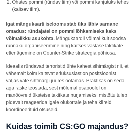
Õhates pommi (ründav tiim) või pommi kahjutuks tehes
(kaitsev tiim).
Igat mängukaarti iseloomustab üks läbiv sarnane
omadus: ründajatel on pommi lõhkamiseks kaks
võimalikku asukohta.
Mängukaardil võimalikult soodsa
rünnaku organiseerimine ning kaitses vastase taktikate
ettenägemine on Counter-Strike strateegia põhiosa.
Ideaalis ründavad terroristid ühte kahest sihtmärgist nii, et
vähemalt kolm kaitsvat eriüksuslast on positsioonist
väljas vale sihtmärgi juures ootamas. Praktikas on seda
aga raske teostada, sest mõlemal osapoolel on
manöövreid üksteise taktikate nurjamiseks, mistõttu tuleb
pidevalt reageerida igale olukorrale ja teha kiireid
koordineerituid otsuseid.
Kuidas toimib CS:GO majandus?