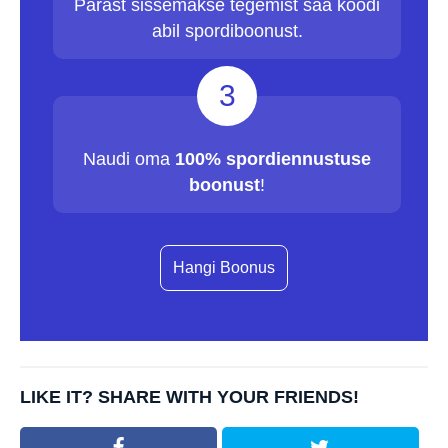
Pärast sissemakse tegemist saa koodi
abil spordiboonust.
3
Naudi oma
100% spordiennustuse
boonust
!
Hangi Boonus
LIKE IT? SHARE WITH YOUR FRIENDS!