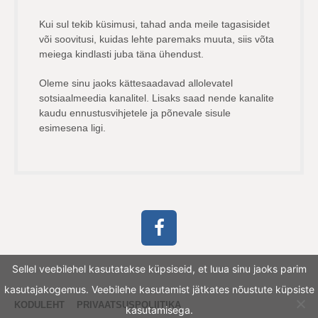
Kui sul tekib küsimusi, tahad anda meile tagasisidet
või soovitusi, kuidas lehte paremaks muuta, siis võta
meiega kindlasti juba täna ühendust.
Oleme sinu jaoks kättesaadavad allolevatel
sotsiaalmeedia kanalitel. Lisaks saad nende kanalite
kaudu ennustusvihjetele ja põnevale sisule
esimesena ligi.
Sellel veebilehel kasutatakse küpsiseid, et luua sinu jaoks parim
kasutajakogemus. Veebilehe kasutamist jätkates nõustute küpsiste
KODULEHT
PRIVAATSUSPOLIITIKA
kasutamisega.