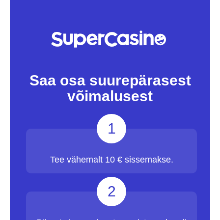
Saa osa suurepärasest
võimalusest
1
Tee vähemalt 10 € sissemakse.
2