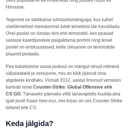
olles populaarne ka Ameerikas ning jõudes hiljuti ka
g
o
Hiinasse.
Tegemist on taktikalise tulistamismänguga, kus kahel
viieliikmelisel meeskonnal tuleb teineteist üle kavaldada.
Ühel poolel on ründav tiim ehk terroristid, kes peavad
vastase kaardipoolele paigaldama pommi ning teisel
poolel on eriüksuslased, kelle ülesanne on terroristide
plaanid peatada.
Pea kahekümne aasta jooksul on mängul olnud mitmeid
väljalaskeid ja versioone, mis on kõik jäänud oma
algideele kindlaks. Viimati 2012. aastal ilmunud versioon
kannab nime
Counter-Strike: Global Offensive ehk
CS:GO
. Tänaseks päevaks võib tänavapildis kuulda pea
igalt poolt fraasi
tsee-ess
, mis kirjas on siis Counter-Strike
lühend ehk
CS
.
Keda jälgida?