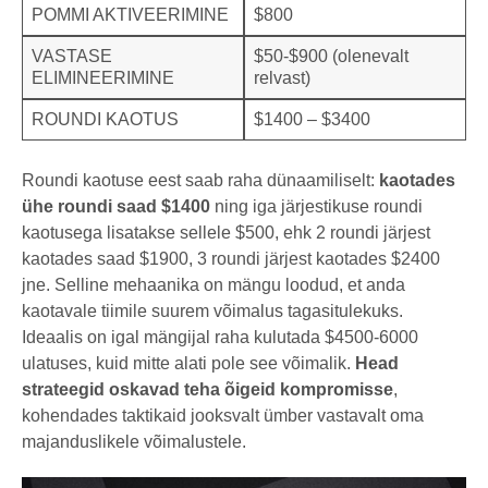
POMMI AKTIVEERIMINE
$800
VASTASE
$50-$900 (olenevalt
ELIMINEERIMINE
relvast)
ROUNDI KAOTUS
$1400 – $3400
Roundi kaotuse eest saab raha dünaamiliselt:
kaotades
ühe roundi saad $1400
ning iga järjestikuse roundi
kaotusega lisatakse sellele $500, ehk 2 roundi järjest
kaotades saad $1900, 3 roundi järjest kaotades $2400
jne. Selline mehaanika on mängu loodud, et anda
kaotavale tiimile suurem võimalus tagasitulekuks.
Ideaalis on igal mängijal raha kulutada $4500-6000
ulatuses, kuid mitte alati pole see võimalik.
Head
strateegid oskavad teha õigeid kompromisse
,
kohendades taktikaid jooksvalt ümber vastavalt oma
majanduslikele võimalustele.