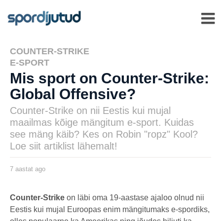
COUNTER-STRIKE
,
E-SPORT
Mis sport on Counter-Strike:
Global Offensive?
Counter-Strike on nii Eestis kui mujal
maailmas kõige mängitum e-sport. Kuidas
see mäng käib? Kes on Robin "ropz" Kool?
Loe siit artiklist lähemalt!
7 aastat ago
7
a
a
s
by
t
msavi
Counter-Strike
on läbi oma 19-aastase ajaloo olnud nii
a
Eestis kui mujal Euroopas enim mängitumaks e-spordiks,
t
a