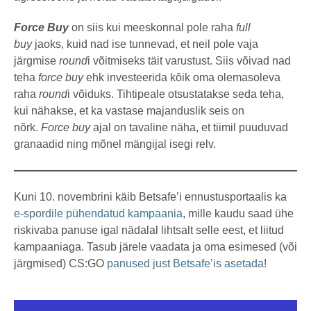
Force Buy
on siis kui meeskonnal pole raha
full
buy
jaoks, kuid nad ise tunnevad, et neil pole vaja
järgmise
round
i võitmiseks täit varustust. Siis võivad nad
teha
force buy
ehk investeerida kõik oma olemasoleva
raha
round
i võiduks. Tihtipeale otsustatakse seda teha,
kui nähakse, et ka vastase majanduslik seis on
nõrk.
Force buy
ajal on tavaline näha, et tiimil puuduvad
granaadid ning mõnel mängijal isegi relv.
Kuni 10. novembrini käib Betsafe’i ennustusportaalis ka
e-spordile pühendatud kampaania
, mille kaudu saad ühe
riskivaba panuse igal nädalal lihtsalt selle eest, et liitud
kampaaniaga. Tasub järele vaadata ja oma esimesed (või
järgmised) CS:GO
panused just Betsafe’is asetada
!