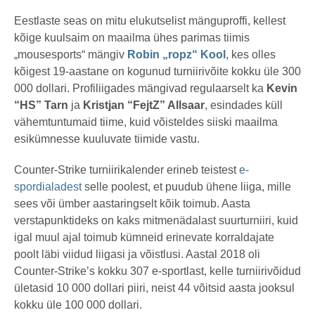
Eestlaste seas on mitu elukutselist mänguproffi, kellest
kõige kuulsaim on maailma ühes parimas tiimis
„mousesports“ mängiv
Robin „ropz“ Kool
, kes olles
kõigest 19-aastane on kogunud turniirivõite kokku üle 300
000 dollari. Profiliigades mängivad regulaarselt ka
Kevin
“HS” Tarn
ja
Kristjan “FejtZ” Allsaar
, esindades küll
vähemtuntumaid tiime, kuid võisteldes siiski maailma
esikümnesse kuuluvate tiimide vastu.
Counter-Strike turniirikalender erineb teistest
e-
spordialadest
selle poolest, et puudub ühene liiga, mille
sees või ümber aastaringselt kõik toimub. Aasta
verstapunktideks on kaks mitmenädalast suurturniiri, kuid
igal muul ajal toimub kümneid erinevate korraldajate
poolt läbi viidud liigasi ja võistlusi. Aastal 2018 oli
Counter-Strike’s kokku 307 e-sportlast, kelle turniirivõidud
ületasid 10 000 dollari piiri, neist 44 võitsid aasta jooksul
kokku üle 100 000 dollari.