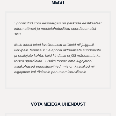
g
MEIST
o
Spordijutud.com eesmärgiks on pakkuda eestikeelset
informatiivset ja meelelahutuslikku sporditeemalist
sisu.
Meie lehelt leiad kvaliteetseid artikleid nii jalgpalli,
korvpalli, tennise kui e-spordi aktuaalsete sündmuste
ja osalejate kohta, kuid kindlasti ei jää märkamata ka
teised spordialad. Lisaks toome oma lugejateni
asjakohased ennustusvihjed, mis on kasulikud nii
algajatele kui tõsistele panustamishuvilistele.
VÕTA MEIEGA ÜHENDUST