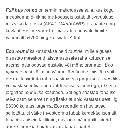
Full buy round
on termin majandusseisule, kus kogu
meeskonna 5-liikmeline koosseis ostab täisvarustuse,
mis sisaldab relva (AK47, M4 või AWP), granaate ning
kevlarit. Selline varustus maksab ründavale tiimile
vähemalt $4700 ning kaitsvale $5650.
Eco round
iks kutsutakse neid
round
e, mille alguses
otsustab meeskond täisvarustusele raha kulutamise
asemel osta odavad püstolid või mõne granaadi.
Eco
ajalon
round
i võitmine vähem tõenäoline, mistõttu võib
eesmärk piirduda raha säästmisega järgmiseks
round
iks
või vastase relva enda valdusesse saamisega, et seda
järgmine
round ise
kasutada. Sellega säästad raha ise
relva ostmise arvelt ning lisaks sunnid vastast uuesti ligi
$3000 kulutust tegema. Eco roundid on huvitavad
selletõttu, et väike investeering lubab kergekäelisemalt
teha riskantseid taktikaid, mis toob mängupilti kiireid
agressioone ja hoiab vastast tagajalgadel.