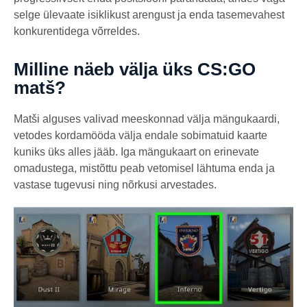
selge ülevaate isiklikust arengust ja enda tasemevahest
konkurentidega võrreldes.
Milline näeb välja üks CS:GO
matš?
Matši alguses valivad meeskonnad välja mängukaardi,
vetodes kordamööda välja endale sobimatuid kaarte
kuniks üks alles jääb. Iga mängukaart on erinevate
omadustega, mistõttu peab vetomisel lähtuma enda ja
vastase tugevusi ning nõrkusi arvestades.