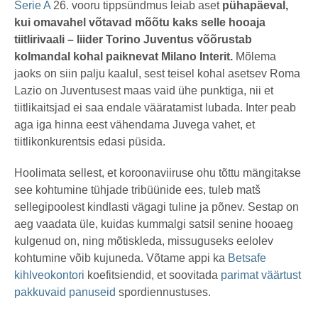
t
msavi
Serie A
26. vooru tippsündmus leiab aset
pühapäeval,
a
kui omavahel võtavad mõõtu kaks selle hooaja
t
a
tiitlirivaali – liider Torino Juventus võõrustab
g
o
kolmandal kohal paiknevat Milano Interit.
Mõlema
jaoks on siin palju kaalul, sest teisel kohal asetsev Roma
Lazio on Juventusest maas vaid ühe punktiga, nii et
tiitlikaitsjad ei saa endale vääratamist lubada. Inter peab
aga iga hinna eest vähendama Juvega vahet, et
tiitlikonkurentsis edasi püsida.
Hoolimata sellest, et koroonaviiruse ohu tõttu mängitakse
see kohtumine tühjade tribüünide ees, tuleb matš
sellegipoolest kindlasti vägagi tuline ja põnev. Sestap on
aeg vaadata üle, kuidas kummalgi satsil senine hooaeg
kulgenud on, ning mõtiskleda, missuguseks eelolev
kohtumine võib kujuneda. Võtame appi ka
Betsafe
kihlveokontori
koefitsiendid, et soovitada
parimat väärtust
pakkuvaid panuseid
spordiennustuses.