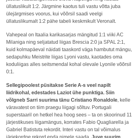
üllatuslikult 1:2. Järgmine kaotus tuli vastu võtta juba
ülejärgmises voorus, kui võõrsil saadi veelgi
üllatuslikumalt 1:2 pähe tabeli keskmikult Veronalt.
Vahepeal on Itaalia karikasarjas mängitud 1:1 viiki AC
Milaniga ning seljatatud liigas Brescia 2:0 ja SPAL 2:1,
kuid kolmapäeval näidati taaskord väga hambutut mängu,
sedapuhku Meistrite liigas Lyoni vastu, kaotades oma
koduliigas alles seitsmendal kohal olevale Lyonile võõrsil
0:1.
Sellegipoolest püsitakse Serie A-s veel napilt
liidrikohal, edestades Laziot ühe punktiga. Siin
võlgneb Sarri suurima tänu Cristiano Ronaldole
, kelle
väravatest on tiim praegu liigagi sõltuv. Portugali
superstaaril on hetkel hea hoog sees – ta on skoorinud 11
järjestikuses liigamängus, korrates Fabio Quagliarella ja
Gabriel Batistuta rekordit. Interi vastu on tal võimalus
järjekordne rekord enda nimele saada.
Juve suurim