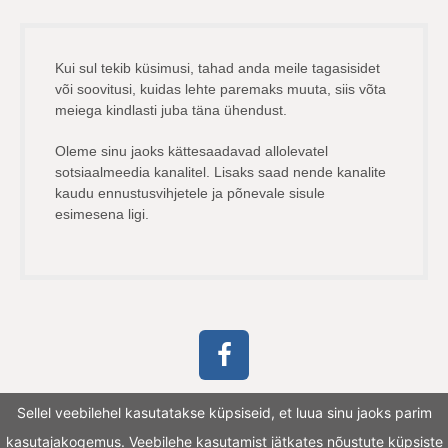
Kui sul tekib küsimusi, tahad anda meile tagasisidet
või soovitusi, kuidas lehte paremaks muuta, siis võta
meiega kindlasti juba täna ühendust.
Oleme sinu jaoks kättesaadavad allolevatel
sotsiaalmeedia kanalitel. Lisaks saad nende kanalite
kaudu ennustusvihjetele ja põnevale sisule
esimesena ligi.
Sellel veebilehel kasutatakse küpsiseid, et luua sinu jaoks parim
kasutajakogemus. Veebilehe kasutamist jätkates nõustute küpsiste