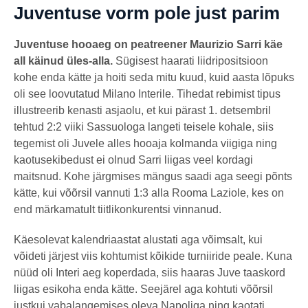
Juventuse vorm pole just parim
Juventuse hooaeg on peatreener Maurizio Sarri käe
all käinud üles-alla.
Sügisest haarati liidripositsioon
kohe enda kätte ja hoiti seda mitu kuud, kuid aasta lõpuks
oli see loovutatud Milano Interile. Tihedat rebimist tipus
illustreerib kenasti asjaolu, et kui pärast 1. detsembril
tehtud 2:2 viiki Sassuologa langeti teisele kohale, siis
tegemist oli Juvele alles hooaja kolmanda viigiga ning
kaotusekibedust ei olnud Sarri liigas veel kordagi
maitsnud. Kohe järgmises mängus saadi aga seegi põnts
kätte, kui võõrsil vannuti 1:3 alla Rooma Laziole, kes on
end märkamatult tiitlikonkurentsi vinnanud.
Käesolevat kalendriaastat alustati aga võimsalt, kui
võideti järjest viis kohtumist kõikide turniiride peale. Kuna
nüüd oli Interi aeg koperdada, siis haaras Juve taaskord
liigas esikoha enda kätte. Seejärel aga kohtuti võõrsil
justkui vabalangemises oleva Napoliga ning kaotati