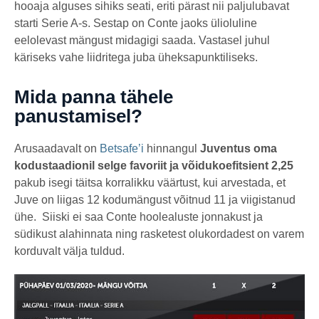
hooaja alguses sihiks seati, eriti pärast nii paljulubavat
starti Serie A-s. Sestap on Conte jaoks ülioluline
eelolevast mängust midagigi saada. Vastasel juhul
käriseks vahe liidritega juba üheksapunktiliseks.
Mida panna tähele
panustamisel?
Arusaadavalt on
Betsafe’i
hinnangul
Juventus oma
kodustaadionil selge favoriit ja võidukoefitsient 2,25
pakub isegi täitsa korralikku väärtust, kui arvestada, et
Juve on liigas 12 kodumängust võitnud 11 ja viigistanud
ühe. Siiski ei saa Conte hoolealuste jonnakust ja
südikust alahinnata ning rasketest olukordadest on varem
korduvalt välja tuldud.