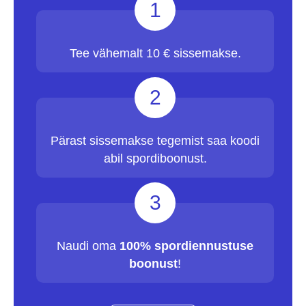
1
Tee vähemalt 10 € sissemakse.
2
Pärast sissemakse tegemist saa koodi
abil spordiboonust.
3
Naudi oma
100% spordiennustuse
boonust
!