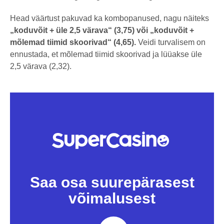
Head väärtust pakuvad ka kombopanused, nagu näiteks
„koduvõit + üle 2,5 värava“ (3,75) või „koduvõit +
mõlemad tiimid skoorivad“ (4,65).
Veidi turvalisem on
ennustada, et mõlemad tiimid skoorivad ja lüüakse üle
2,5 värava (2,32).
Saa osa suurepärasest
võimalusest