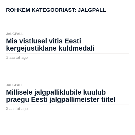
t
a
ROHKEM KATEGOORIAST:
JALGPALL
t
a
g
o
JALGPALL
Mis vistlusel vitis Eesti
kergejustiklane kuldmedali
3 aastat ago
3
a
by
a
aborg
s
t
a
t
JALGPALL
a
Millisele jalgpalliklubile kuulub
g
o
praegu Eesti jalgpallimeister tiitel
3 aastat ago
3
a
by
a
aborg
s
t
a
t