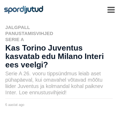
JALGPALL
,
PANUSTAMISVIHJED
,
SERIE A
Kas Torino Juventus
kasvatab edu Milano Interi
ees veelgi?
Serie A 26. vooru tippsündmus leiab aset
pühapäeval, kui omavahel võtavad mõõtu
liider Juventus ja kolmandal kohal paiknev
Inter. Loe ennustusvihjeid!
6 aastat ago
6
a
a
s
by