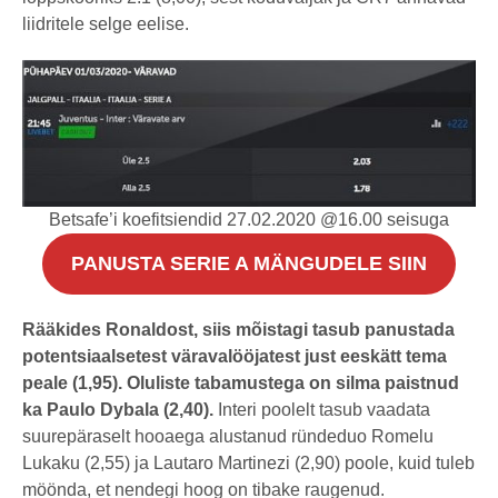
liidritele selge eelise.
Betsafe’i koefitsiendid 27.02.2020 @16.00 seisuga
PANUSTA SERIE A MÄNGUDELE SIIN
Rääkides Ronaldost, siis mõistagi tasub panustada
potentsiaalsetest väravalööjatest just eeskätt tema
peale (1,95). Oluliste tabamustega on silma paistnud
ka Paulo Dybala (2,40).
Interi poolelt tasub vaadata
suurepäraselt hooaega alustanud ründeduo Romelu
Lukaku (2,55) ja Lautaro Martinezi (2,90) poole, kuid tuleb
möönda, et nendegi hoog on tibake raugenud.