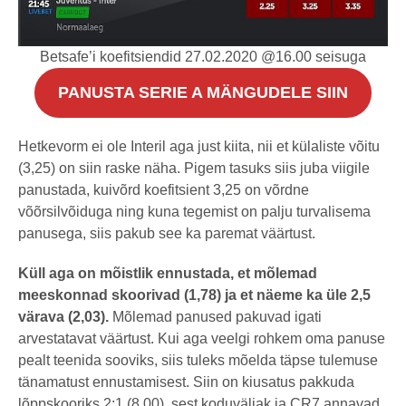
Betsafe’i koefitsiendid 27.02.2020 @16.00 seisuga
PANUSTA SERIE A MÄNGUDELE SIIN
Hetkevorm ei ole Interil aga just kiita, nii et külaliste võitu
(3,25) on siin raske näha. Pigem tasuks siis juba viigile
panustada, kuivõrd koefitsient 3,25 on võrdne
võõrsilvõiduga ning kuna tegemist on palju turvalisema
panusega, siis pakub see ka paremat väärtust.
Küll aga on mõistlik ennustada, et mõlemad
meeskonnad skoorivad (1,78) ja et näeme ka üle 2,5
värava (2,03).
Mõlemad panused pakuvad igati
arvestatavat väärtust. Kui aga veelgi rohkem oma panuse
pealt teenida sooviks, siis tuleks mõelda täpse tulemuse
tänamatust ennustamisest. Siin on kiusatus pakkuda
lõppskooriks 2:1 (8,00), sest koduväljak ja CR7 annavad