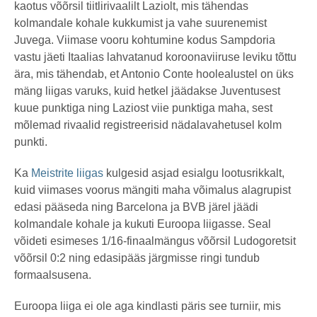
kaotus võõrsil tiitlirivaalilt Laziolt, mis tähendas
kolmandale kohale kukkumist ja vahe suurenemist
Juvega. Viimase vooru kohtumine kodus Sampdoria
vastu jäeti Itaalias lahvatanud koroonaviiruse leviku tõttu
ära, mis tähendab, et Antonio Conte hoolealustel on üks
mäng liigas varuks, kuid hetkel jäädakse Juventusest
kuue punktiga ning Laziost viie punktiga maha, sest
mõlemad rivaalid registreerisid nädalavahetusel kolm
punkti.
Ka
Meistrite liigas
kulgesid asjad esialgu lootusrikkalt,
kuid viimases voorus mängiti maha võimalus alagrupist
edasi pääseda ning Barcelona ja BVB järel jäädi
kolmandale kohale ja kukuti Euroopa liigasse. Seal
võideti esimeses 1/16-finaalmängus võõrsil Ludogoretsit
võõrsil 0:2 ning edasipääs järgmisse ringi tundub
formaalsusena.
Euroopa liiga ei ole aga kindlasti päris see turniir, mis