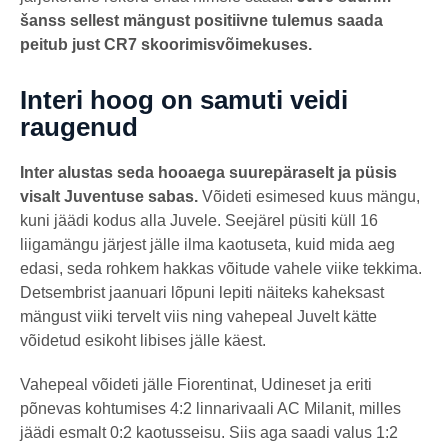
šanss sellest mängust positiivne tulemus saada
peitub just CR7 skoorimisvõimekuses.
Interi hoog on samuti veidi
raugenud
Inter alustas seda hooaega suurepäraselt ja püsis
visalt Juventuse sabas.
Võideti esimesed kuus mängu,
kuni jäädi kodus alla Juvele. Seejärel püsiti küll 16
liigamängu järjest jälle ilma kaotuseta, kuid mida aeg
edasi, seda rohkem hakkas võitude vahele viike tekkima.
Detsembrist jaanuari lõpuni lepiti näiteks kaheksast
mängust viiki tervelt viis ning vahepeal Juvelt kätte
võidetud esikoht libises jälle käest.
Vahepeal võideti jälle Fiorentinat, Udineset ja eriti
põnevas kohtumises 4:2 linnarivaali AC Milanit, milles
jäädi esmalt 0:2 kaotusseisu. Siis aga saadi valus 1:2