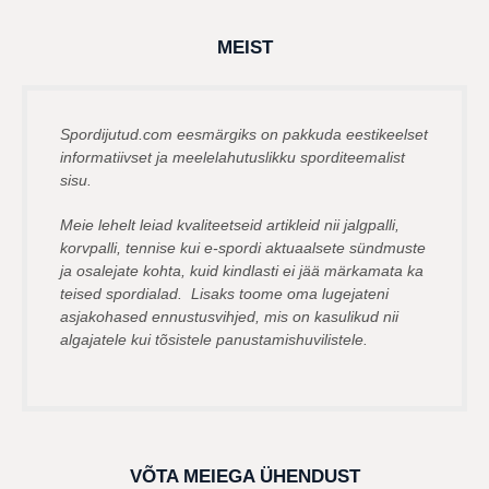
t
a
g
MEIST
o
Spordijutud.com eesmärgiks on pakkuda eestikeelset
informatiivset ja meelelahutuslikku sporditeemalist
sisu.
Meie lehelt leiad kvaliteetseid artikleid nii jalgpalli,
korvpalli, tennise kui e-spordi aktuaalsete sündmuste
ja osalejate kohta, kuid kindlasti ei jää märkamata ka
teised spordialad. Lisaks toome oma lugejateni
asjakohased ennustusvihjed, mis on kasulikud nii
algajatele kui tõsistele panustamishuvilistele.
VÕTA MEIEGA ÜHENDUST