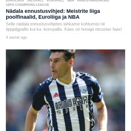
EUROLIIGA
,
JALGPALL
,
KORVPALL
,
NBA
,
PANUSTAMISVIHJED
,
UEFA CHAMPIONS LEAGUE
Nädala ennustusvihjed: Meistrite liiga
poolfinaalid, Euroliiga ja NBA
Selle nädala ennustusvihjetes lahkame kohtumisi nii
tippjalgpallis kui ka -korvpallis. Käes on hooaja otsustav faas!
4 aastat ago
4
a
by
a
henryl
s
t
a
t
a
g
o