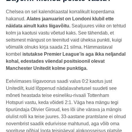
Chelsea on sel kalendriaastal korralikult koperdama
hakanud.
Alates jaanuarist on Londoni klubil ette
näidata ainult kaks liigavõitu.
Sealjuures viike on tehtud
kolm ja kaotusi vastu võetud kaks. See tähendab, et
seitsmest mängust on teenitud vaid üheksa punkti, kuigi
võimalik olnuks kirja saada 21 silma. Hämmastaval
kombel
istutakse Premier League’is aga ikka neljandal
kohal, edestades viiendal positsioonil olevat
Manchester Unitedit kolme punktiga.
Eelviimases liigavoorus saadi valus 0:2 kaotus just
Unitedilt, kuid lõppenud nädalavahetusel suudeti see
mõneti heastada teise esineliku-rivaali Tottenham
Hotspuri vastu, keda võideti 2:1. Väga hea mängu tegi
tipuründaja Olivier Giroud, kes lõi ühe värava ja mängis
olulist rolli ka teise juures. 33-aastane prantslane ei olnud
novembrist saadik edurivisse mahtunud, aga võib oma
soorituse põhjal loota teisipäeval algkoosseisus platsile