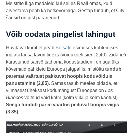
Meistrite liiga medaleid kui selles Reali omas, kuid
arvestama peab ka hetkevormiga. Sestap tundub, et City
šansid on just paranenud.
Võib oodata pingelist lahingut
Huvitaval kombel peab
Betsafe
esimeses kohtumises
inglasi lausa favoriitideks (võidukoefitsient 2,40). Zidane’i
karastunud sarivõitjad oma kodustaadionil on aga üks
kõvemaid pähkleid Euroopa jalgpallis, mistõttu
tundub
paremat väärtust pakkuvat hoopis koduvõidule
panustamine (2,85).
Samas tasub meeles pidada, et
viimasest üheksast kodumängust Euroopas on
Los
Blancos
võitnud vaid kolm (kolm viiki ja kolm kaotust).
Seega tundub parim väärtus peituvat hoopis viigis
(3,85).