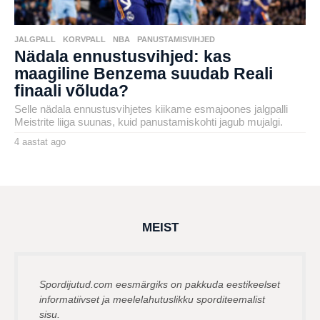
JALGPALL
,
KORVPALL
,
NBA
,
PANUSTAMISVIHJED
Nädala ennustusvihjed: kas
maagiline Benzema suudab Reali
finaali võluda?
Selle nädala ennustusvihjetes kiikame esmajoones jalgpalli
Meistrite liiga suunas, kuid panustamiskohti jagub mujalgi.
4 aastat ago
4
a
by
a
karlj
s
t
a
t
a
g
MEIST
o
Spordijutud.com eesmärgiks on pakkuda eestikeelset
informatiivset ja meelelahutuslikku sporditeemalist
sisu.