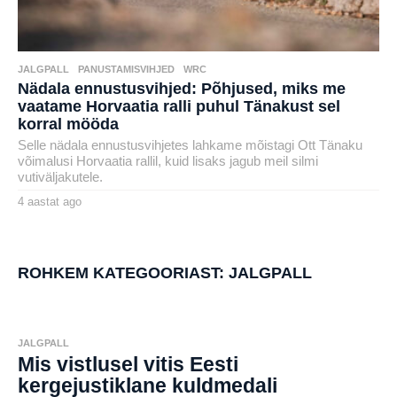
JALGPALL
,
PANUSTAMISVIHJED
,
WRC
Nädala ennustusvihjed: Põhjused, miks me
vaatame Horvaatia ralli puhul Tänakust sel
korral mööda
Selle nädala ennustusvihjetes lahkame mõistagi Ott Tänaku
võimalusi Horvaatia rallil, kuid lisaks jagub meil silmi
vutiväljakutele.
4 aastat ago
4
a
by
a
karlj
s
t
a
ROHKEM KATEGOORIAST:
JALGPALL
t
a
g
o
JALGPALL
Mis vistlusel vitis Eesti
kergejustiklane kuldmedali