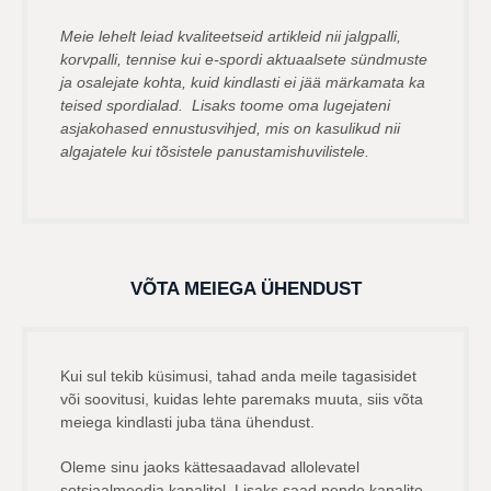
Meie lehelt leiad kvaliteetseid artikleid nii jalgpalli,
korvpalli, tennise kui e-spordi aktuaalsete sündmuste
ja osalejate kohta, kuid kindlasti ei jää märkamata ka
teised spordialad. Lisaks toome oma lugejateni
asjakohased ennustusvihjed, mis on kasulikud nii
algajatele kui tõsistele panustamishuvilistele.
VÕTA MEIEGA ÜHENDUST
Kui sul tekib küsimusi, tahad anda meile tagasisidet
või soovitusi, kuidas lehte paremaks muuta, siis võta
meiega kindlasti juba täna ühendust.
Oleme sinu jaoks kättesaadavad allolevatel
sotsiaalmeedia kanalitel. Lisaks saad nende kanalite