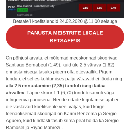
Betsafe’i koefitsiendid 24.02.2020 @11.00 seisuga
PANUSTA MEISTRITE LIIGALE
BETSAFE’IS
On põhjust arvata, et mõlemad meeskonnad skoorivad
Santiago Bernabeul (1,49), kuid üle 2,5 värava (1,62)
ennustamisega tasuks pigem olla ettevaatlik. Pigem
tundub, et selles kohtumises palju väravaid ei lööda ning
alla 2,5 ennustamine (2,35) tundub isegi täitsa
ahvatlev.
Täpne skoor 1:1 (6,70) tundub samuti väga
intrigeeriva panusena. Nende ridade kirjutamise ajal ei
ole vastavaid koefitsiente veel väljas, kuid kõige
tõenäolisemad skoorijad on Karim Benzema ja Sergio
Agüero, kuid kindlasti tasub silma peal hoida ka Sergio
Ramosel ja Riyad Mahrezil.