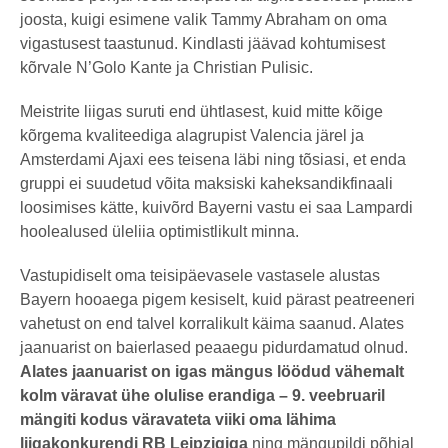
joosta, kuigi esimene valik Tammy Abraham on oma
vigastusest taastunud. Kindlasti jäävad kohtumisest
kõrvale N’Golo Kante ja Christian Pulisic.
Meistrite liigas suruti end ühtlasest, kuid mitte kõige
kõrgema kvaliteediga alagrupist Valencia järel ja
Amsterdami Ajaxi ees teisena läbi ning tõsiasi, et enda
gruppi ei suudetud võita maksiski kaheksandikfinaali
loosimises kätte, kuivõrd Bayerni vastu ei saa Lampardi
hoolealused üleliia optimistlikult minna.
Vastupidiselt oma teisipäevasele vastasele alustas
Bayern hooaega pigem kesiselt, kuid pärast peatreeneri
vahetust on end talvel korralikult käima saanud. Alates
jaanuarist on baierlased peaaegu pidurdamatud olnud.
Alates jaanuarist on igas mängus löödud vähemalt
kolm väravat ühe olulise erandiga – 9. veebruaril
mängiti kodus väravateta viiki oma lähima
liigakonkurendi RB Leipzigiga
ning mängupildi põhjal