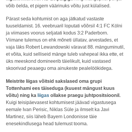
võib öelda, et pigem väärinuks võitu just külalised.
Pärast seda kohtumist on aga jätkatud vastaste
tuuseldamist. 16. veebruaril loputati võõrsil 4:1 FC Kölni
ja viimases voorus seljatati kodus 3:2 Paderborn.
Viimane tulemus on ehk mõneti üllatav, arvestades, et
vaja läks Robert Lewandowski väravat 88. mänguminutil,
et võita, kuid selliseid mänge tuleb vahepeal ikka ette, et
üks meeskond domineerib täielikult, kuid vastased
skoorivad peaaegu oma ainukeste pealelöökidega.
Meistrite liigas võitsid sakslased oma grupi
Tottenhami ees täiseduga (kuuest mängust kuus
võitu) ning ka
liigas
ollakse praegu juhtpositsioonil.
Kuigi teisipäevasest kohtumisest jäävad vigastusega
eemale Ivan Perisic, Niklas Süle ja ilmselt ka Javi
Martinez, siis läheb Bayern Londonisse täie
enesekindlusega head tulemust tooma.