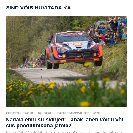
SIND VÕIB HUVITADA KA
EUROPA LEAGUE
,
JALGPALL
,
PANUSTAMISVIHJED
,
WRC
Nädala ennustusvihjed: Tänak läheb võidu või
siis poodiumikoha järele?
Kuna Ott Tänak kihutab, siis me sel nädalal ennustusvihjetest