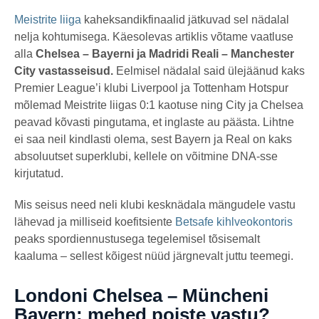
s
by
t
msavi
Meistrite liiga
kaheksandikfinaalid jätkuvad sel nädalal
a
nelja kohtumisega. Käesolevas artiklis võtame vaatluse
t
a
alla
Chelsea – Bayerni ja Madridi Reali – Manchester
g
o
City vastasseisud.
Eelmisel nädalal said ülejäänud kaks
Premier League’i klubi Liverpool ja Tottenham Hotspur
mõlemad Meistrite liigas 0:1 kaotuse ning City ja Chelsea
peavad kõvasti pingutama, et inglaste au päästa. Lihtne
ei saa neil kindlasti olema, sest Bayern ja Real on kaks
absoluutset superklubi, kellele on võitmine DNA-sse
kirjutatud.
Mis seisus need neli klubi kesknädala mängudele vastu
lähevad ja milliseid koefitsiente
Betsafe kihlveokontoris
peaks spordiennustusega tegelemisel tõsisemalt
kaaluma – sellest kõigest nüüd järgnevalt juttu teemegi.
Londoni Chelsea – Müncheni
Bayern: mehed poiste vastu?