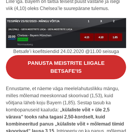
Lille’iga. Bayern on täitsa teisest puust vastane ja isegi
viik (4,10) oleks Chelsea’le suurepärane tulemus.
Betsafe’i koefitsiendid 24.02.2020 @11.00 seisuga
PANUSTA MEISTRITE LIIGALE
BETSAFE’IS
Ennustame, et näeme väga meelelahutuslikku mängu,
milles mõlemad meeskonnad skoorivad (1,53), kuid
võitjana läheb koju Bayern (1,85). Sestap tasub ka
kombopanuseid kaaluda:
„külaliste võit + üle 2,5
värava“ tooks raha tagasi 2,50-kordselt, kuid
kombineeritud panus „külaliste võit + mõlemad tiimid
skoorivad“ lausa 3,15.
Intrigeeriv on ka panus „mõlemad