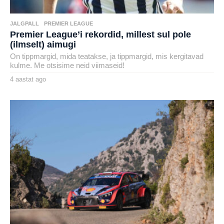
JALGPALL
,
PREMIER LEAGUE
Premier League’i rekordid, millest sul pole
(ilmselt) aimugi
On tippmargid, mida teatakse, ja tippmargid, mis kergitavad
kulme. Me otsisime neid viimaseid!
4 aastat ago
4
a
by
a
henryl
s
t
a
t
a
g
o