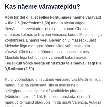
Kas näeme väravatepidu?
Võib kindel olla, et selles kohtumises näeme väravaid
– üle 2,5 (koefitsient 1,59)
tundub olevat vägagi
tõenäoline, arvestades, et nii on juhtunud Chelsea
viimases kolmes ja Bayerni viimases kuues Meistrite liiga
kohtumises. Enamgi veel, Bayern on viimasest kuuest
Meistrite liiga mängust löönud viies vähemalt kolm
väravat. Chelsea on löönud oma viimases kolmes
Meistrite liiga kohtumises vähemalt kaks väravat.
Tegelikult võiks seega ennustada teisipäeval isegi üle
3,5 värava (2,50).
Kuigi võõrustajad on suutnud viimased viis Meistrite liiga
mängu püsida kaotuseta, siis ei maksa neid
sellegipoolest teisipäeval favoriitideks pidada
(võidukoefitsient 4,15). Ei tohiks unustada, et need
mängud toimusid alagrupis, mida jagati Valencia, Ajaxi ja