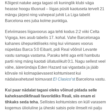
Kõigest natuke aega tagasi oli kuninglik klubi väga
heasse hoogu tõusnud – liigas püsiti kaotuseta tervelt 21
mängu järjest ning vahepeal juhiti La Liga tabelit
Barcelona ees juba kolme punktiga.
Eelviimases liigavoorus aga tehti kodus 2:2 viiki Celta
Vigoga, kes asub tabelis 17. kohal. Vahe Barcelonaga
kahanes ühepunktiliseks ning kui viimases voorus
nüpeldas Barca 5:0 Eibarit, pidi Real võõrsil Levante
vastu samaga vastama. Paraku tehti aga eriti hambutu
partii ning mäng kaotati üllatuslikult 0:1. Nagu sellest veel
vähe, ääreründaja Eden Hazard sai vigastada ja jääb
kõrvale nii kolmapäevasest kohtumisest kui
nädalavahetusel toimuvast
El
Clasico
’st
Barcelona vastu.
Kui paar nädalat tagasi oleks võinud pidada selle
kaheksandikfinaali favoriidiks Reali, siis enam ei
tihkaks seda teha.
Sellistes kohtumistes on küll varasem
kogemus ülioluline ja üheski satsis pole ilmselt nii palju