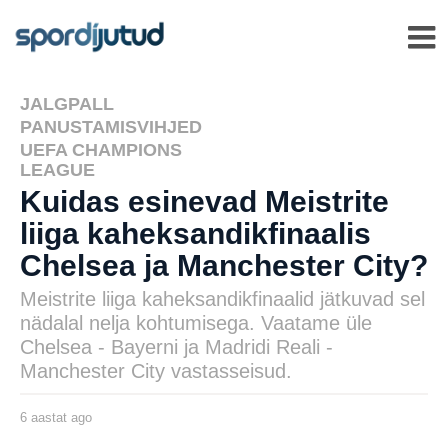
JALGPALL
,
PANUSTAMISVIHJED
,
UEFA CHAMPIONS
LEAGUE
Kuidas esinevad Meistrite
liiga kaheksandikfinaalis
Chelsea ja Manchester City?
Meistrite liiga kaheksandikfinaalid jätkuvad sel
nädalal nelja kohtumisega. Vaatame üle
Chelsea - Bayerni ja Madridi Reali -
Manchester City vastasseisud.
6 aastat ago
6
a
a