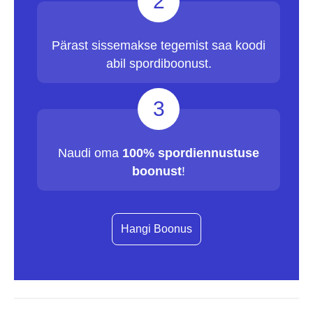
2
Pärast sissemakse tegemist saa koodi
abil spordiboonust.
3
Naudi oma
100% spordiennustuse
boonust
!
Hangi Boonus