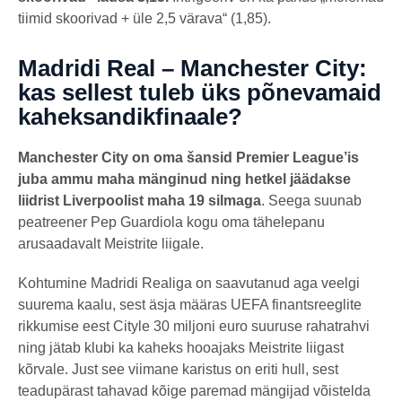
tiimid skoorivad + üle 2,5 värava“ (1,85).
Madridi Real – Manchester City:
kas sellest tuleb üks põnevamaid
kaheksandikfinaale?
Manchester City on oma šansid Premier League’is
juba ammu maha mänginud ning hetkel jäädakse
liidrist Liverpoolist maha 19 silmaga
. Seega suunab
peatreener Pep Guardiola kogu oma tähelepanu
arusaadavalt Meistrite liigale.
Kohtumine Madridi Realiga on saavutanud aga veelgi
suurema kaalu, sest äsja määras UEFA finantsreeglite
rikkumise eest Cityle 30 miljoni euro suuruse rahatrahvi
ning jätab klubi ka kaheks hooajaks Meistrite liigast
kõrvale. Just see viimane karistus on eriti hull, sest
teadupärast tahavad kõige paremad mängijad võistelda