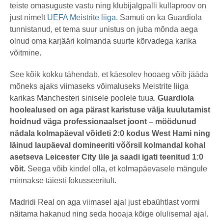
teiste omasuguste vastu ning klubijalgpalli kullaproov on
just nimelt
UEFA Meistrite liiga
. Samuti on ka Guardiola
tunnistanud, et tema suur unistus on juba mõnda aega
olnud oma karjääri kolmanda suurte kõrvadega karika
võitmine.
See kõik kokku tähendab, et käesolev hooaeg võib jääda
mõneks ajaks viimaseks võimaluseks Meistrite liiga
karikas Manchesteri sinisele poolele tuua.
Guardiola
hoolealused on aga pärast karistuse välja kuulutamist
hoidnud väga professionaalset joont – möödunud
nädala kolmapäeval võideti 2:0 kodus West Hami ning
läinud laupäeval domineeriti võõrsil kolmandal kohal
asetseva Leicester City üle ja saadi igati teenitud 1:0
võit.
Seega võib kindel olla, et kolmapäevasele mängule
minnakse täiesti fokusseeritult.
Madridi Real on aga viimasel ajal just ebaühtlast vormi
näitama hakanud ning seda hooaja kõige olulisemal ajal.