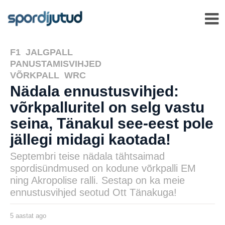
F1
,
JALGPALL
,
PANUSTAMISVIHJED
,
VÕRKPALL
,
WRC
Nädala ennustusvihjed:
võrkpalluritel on selg vastu
seina, Tänakul see-eest pole
jällegi midagi kaotada!
Septembri teise nädala tähtsaimad
spordisündmused on kodune võrkpalli EM
ning Akropolise ralli. Sestap on ka meie
ennustusvihjed seotud Ott Tänakuga!
5 aastat ago
5
a