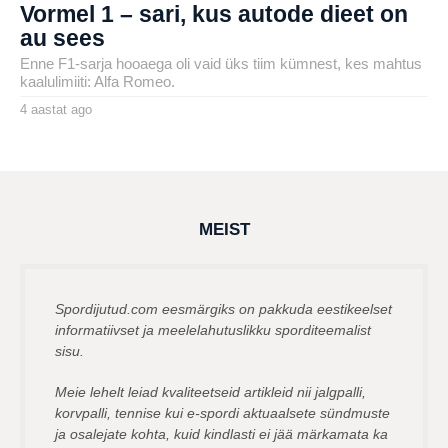
Vormel 1 – sari, kus autode dieet on
au sees
Enne F1-sarja hooaega oli vaid üks tiim kümnest, kes mahtus
kaalulimiiti: Alfa Romeo.
4 aastat ago
4
a
by
a
henryl
s
t
a
t
a
g
MEIST
o
Spordijutud.com eesmärgiks on pakkuda eestikeelset
informatiivset ja meelelahutuslikku sporditeemalist
sisu.
Meie lehelt leiad kvaliteetseid artikleid nii jalgpalli,
korvpalli, tennise kui e-spordi aktuaalsete sündmuste
ja osalejate kohta, kuid kindlasti ei jää märkamata ka