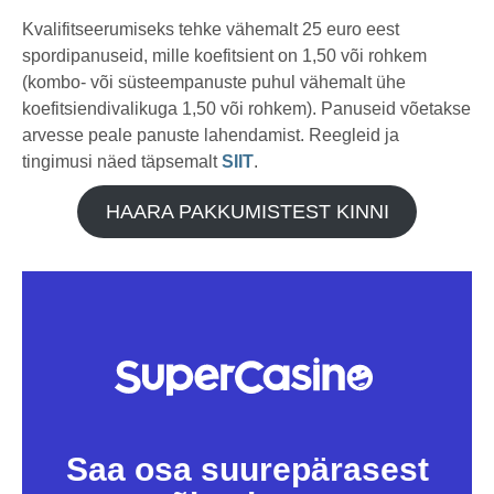
Kvalifitseerumiseks tehke vähemalt 25 euro eest
spordipanuseid, mille koefitsient on 1,50 või rohkem
(kombo- või süsteempanuste puhul vähemalt ühe
koefitsiendivalikuga 1,50 või rohkem). Panuseid võetakse
arvesse peale panuste lahendamist. Reegleid ja
tingimusi näed täpsemalt
SIIT
.
HAARA PAKKUMISTEST KINNI
Saa osa suurepärasest