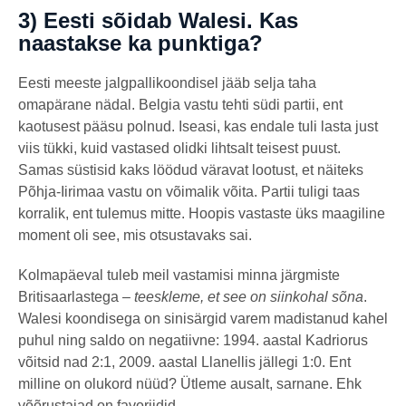
3) Eesti sõidab Walesi. Kas
naastakse ka punktiga?
Eesti meeste jalgpallikoondisel jääb selja taha
omapärane nädal. Belgia vastu tehti südi partii, ent
kaotusest pääsu polnud. Iseasi, kas endale tuli lasta just
viis tükki, kuid vastased olidki lihtsalt teisest puust.
Samas süstisid kaks löödud väravat lootust, et näiteks
Põhja-Iirimaa vastu on võimalik võita. Partii tuligi taas
korralik, ent tulemus mitte. Hoopis vastaste üks maagiline
moment oli see, mis otsustavaks sai.
Kolmapäeval tuleb meil vastamisi minna järgmiste
Britisaarlastega –
teeskleme, et see on siinkohal sõna
.
Walesi koondisega on sinisärgid varem madistanud kahel
puhul ning saldo on negatiivne: 1994. aastal Kadriorus
võitsid nad 2:1, 2009. aastal Llanellis jällegi 1:0. Ent
milline on olukord nüüd? Ütleme ausalt, sarnane. Ehk
võõrustajad on favoriidid.