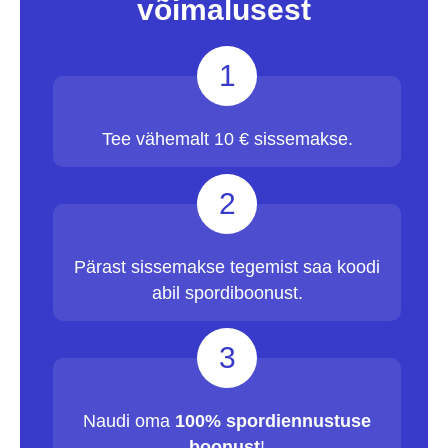
võimalusest
1
Tee vähemalt 10 € sissemakse.
2
Pärast sissemakse tegemist saa koodi
abil spordiboonust.
3
Naudi oma
100% spordiennustuse
boonust
!