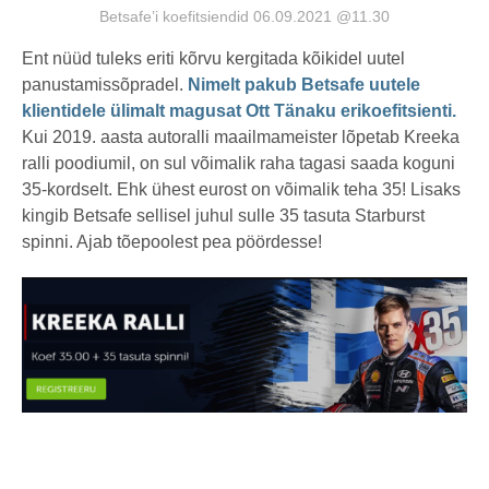
Betsafe’i koefitsiendid 06.09.2021 @11.30
Ent nüüd tuleks eriti kõrvu kergitada kõikidel uutel
panustamissõpradel.
Nimelt pakub Betsafe uutele
klientidele ülimalt magusat Ott Tänaku erikoefitsienti.
Kui 2019. aasta autoralli maailmameister lõpetab Kreeka
ralli poodiumil, on sul võimalik raha tagasi saada koguni
35-kordselt. Ehk ühest eurost on võimalik teha 35! Lisaks
kingib Betsafe sellisel juhul sulle 35 tasuta Starburst
spinni. Ajab tõepoolest pea pöördesse!