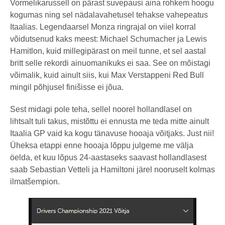
Vormelikarussell on pärast suvepausi aina rohkem hoogu
kogumas ning sel nädalavahetusel tehakse vahepeatus
Itaalias. Legendaarsel Monza ringrajal on viiel korral
võidutsenud kaks meest: Michael Schumacher ja Lewis
Hamitlon, kuid millegipärast on meil tunne, et sel aastal
britt selle rekordi ainuomanikuks ei saa. See on mõistagi
võimalik, kuid ainult siis, kui Max Verstappeni Red Bull
mingil põhjusel finišisse ei jõua.
Sest midagi pole teha, sellel noorel hollandlasel on
lihtsalt tuli takus, mistõttu ei ennusta me teda mitte ainult
Itaalia GP vaid ka kogu tänavuse hooaja võitjaks. Just nii!
Üheksa etappi enne hooaja lõppu julgeme me välja
öelda, et kuu lõpus 24-aastaseks saavast hollandlasest
saab Sebastian Vetteli ja Hamiltoni järel nooruselt kolmas
ilmatšempion.