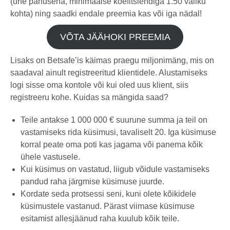
(ühe panusena, minimaalse koefitsiendiga 1.50 valiku
kohta) ning saadki endale preemia kas või iga nädal!
VÕTA JÄÄHOKI PREEMIA
Lisaks on Betsafe’is käimas praegu miljonimäng, mis on
saadaval ainult registreeritud klientidele. Alustamiseks
logi sisse oma kontole või kui oled uus klient, siis
registreeru kohe. Kuidas sa mängida saad?
Teile antakse 1 000 000 € suurune summa ja teil on
vastamiseks rida küsimusi, tavaliselt 20. Iga küsimuse
korral peate oma poti kas jagama või panema kõik
ühele vastusele.
Kui küsimus on vastatud, liigub võidule vastamiseks
pandud raha järgmise küsimuse juurde.
Kordate seda protsessi seni, kuni olete kõikidele
küsimustele vastanud. Pärast viimase küsimuse
esitamist allesjäänud raha kuulub kõik teile.