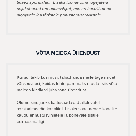
teised spordialad. Lisaks toome oma lugejateni
asjakohased ennustusvihjed, mis on kasulikud nii
algajatele kui tõsistele panustamishuvilistele.
VÕTA MEIEGA ÜHENDUST
Kui sul tekib küsimusi, tahad anda meile tagasisidet
või soovitusi, kuidas lehte paremaks muuta, siis võta
meiega kindlasti juba täna ühendust.
Oleme sinu jaoks kättesaadavad allolevatel
sotsiaalmeedia kanalitel. Lisaks saad nende kanalite
kaudu ennustusvihjetele ja põnevale sisule
esimesena ligi.