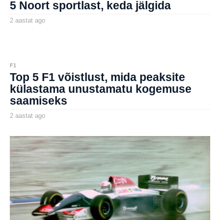
5 Noort sportlast, keda jälgida
g
o
2 aastat ago
2
a
by
a
aborg
s
t
a
t
F1
a
Top 5 F1 võistlust, mida peaksite
g
o
külastama unustamatu kogemuse
saamiseks
2 aastat ago
2
a
by
a
aborg
s
t
a
t
a
g
o