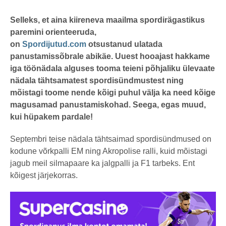
a
s
by
t
karlj
Selleks, et aina kiireneva maailma
spordirägastikus
a
paremini orienteeruda,
t
a
on
Spordijutud.com
otsustanud ulatada
g
o
panustamissõbrale abikäe. Uuest hooajast hakkame
iga töönädala alguses tooma teieni põhjaliku ülevaate
nädala tähtsamatest spordisündmustest ning
mõistagi toome nende kõigi puhul välja ka need kõige
magusamad panustamiskohad. Seega, egas muud,
kui hüpakem pardale!
Septembri teise nädala tähtsaimad spordisündmused on
kodune võrkpalli EM ning Akropolise ralli, kuid mõistagi
jagub meil silmapaare ka jalgpalli ja F1 tarbeks. Ent
kõigest järjekorras.