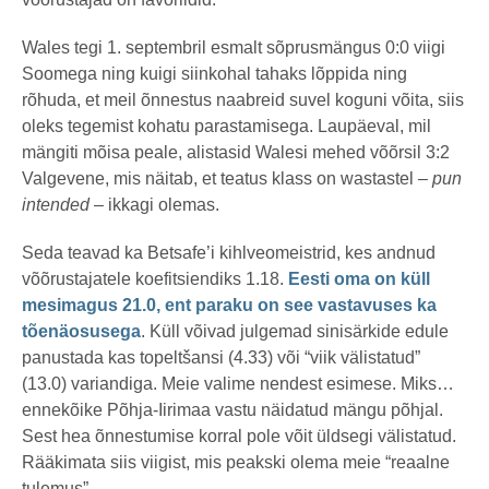
Wales tegi 1. septembril esmalt sõprusmängus 0:0 viigi
Soomega ning kuigi siinkohal tahaks lõppida ning
rõhuda, et meil õnnestus naabreid suvel koguni võita, siis
oleks tegemist kohatu parastamisega. Laupäeval, mil
mängiti mõisa peale, alistasid Walesi mehed võõrsil 3:2
Valgevene, mis näitab, et teatus klass on wastastel –
pun
intended
– ikkagi olemas.
Seda teavad ka Betsafe’i kihlveomeistrid, kes andnud
võõrustajatele koefitsiendiks 1.18.
Eesti oma on küll
mesimagus 21.0, ent paraku on see vastavuses ka
tõenäosusega
. Küll võivad julgemad sinisärkide edule
panustada kas topeltšansi (4.33) või “viik välistatud”
(13.0) variandiga. Meie valime nendest esimese. Miks…
ennekõike Põhja-Iirimaa vastu näidatud mängu põhjal.
Sest hea õnnestumise korral pole võit üldsegi välistatud.
Rääkimata siis viigist, mis peakski olema meie “reaalne
tulemus”.