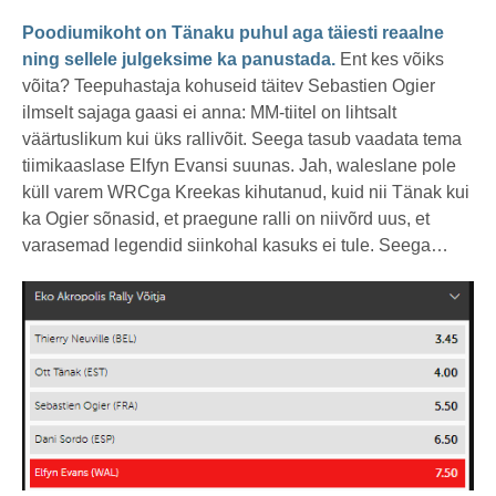
Poodiumikoht on Tänaku puhul aga täiesti reaalne
ning sellele julgeksime ka panustada.
Ent kes võiks
võita? Teepuhastaja kohuseid täitev Sebastien Ogier
ilmselt sajaga gaasi ei anna: MM-tiitel on lihtsalt
väärtuslikum kui üks rallivõit. Seega tasub vaadata tema
tiimikaaslase Elfyn Evansi suunas. Jah, waleslane pole
küll varem WRCga Kreekas kihutanud, kuid nii Tänak kui
ka Ogier sõnasid, et praegune ralli on niivõrd uus, et
varasemad legendid siinkohal kasuks ei tule. Seega…