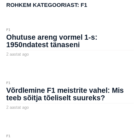
a
ROHKEM KATEGOORIAST:
F1
t
a
g
o
F1
Ohutuse areng vormel 1-s:
1950ndatest tänaseni
2 aastat ago
2
a
by
a
aborg
s
t
a
t
F1
a
Võrdlemine F1 meistrite vahel: Mis
g
o
teeb sõitja tõeliselt suureks?
2 aastat ago
2
a
by
a
aborg
s
t
a
t
F1
a