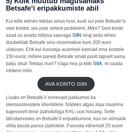
5) Kõik muutub magusamaks
Betsafe’i eripakkumiste abil
Kui kõik eelnev tekitas sinus huvi, kuid sul pole Betsafe’is
veel kontot, siis pole sellest probleemi. Miks? Sest konto
saad sa avada hõlpsa vaevaga
SIIN
ning seda tehes
duubeldab Betsafe sinu sissemakse kuni 200 euro
ulatuses. Ehk kui kasutaja avamisel kannad oma kontole
150 eurot, millele paneb Betsafe omalt poolt täpselt sama
palju otsa! Tekitas huvi? Väga hea ja kliki
SIIA
, et saada
rohkem infot.
AVA KONTO SIIN
Lisaks on Betsafe’il erinevaid pakkumisi ka
olemasolevatele klientidele. Näiteks algas äsja maailma
tugevuselt teise jäähokiliiga KHLi uus hooaeg. Selle
tähistamiseks on Betsafe’il eripakkumine, kus on võimalik
võita tasuta panus jäähokile. Panusta vähemalt 25 eurot