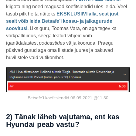
kiigata ning need magusad koefitsiendid üles leida. Veel
tasub pilk heita näiteks
EKSKLUSIIVI alla, sest just
sealt võib leida Betsafe’i kossu- ja jalkagurude
soovitusi.
Üks guru, Toomas Vara, on aga tegev ka
võrkpalliliidus, seega teatud vihjeid võib
iganädalastest
podcastides
välja kooruda. Praegu
püsivad gurud aga oma liistude juures ja pakuvad
huvilistele vaid vutikombot.
Betsafe’i koefitsiendid 06.09.2021 @11.30
2) Tänak läheb vajutama, ent kas
Hyundai peab vastu?