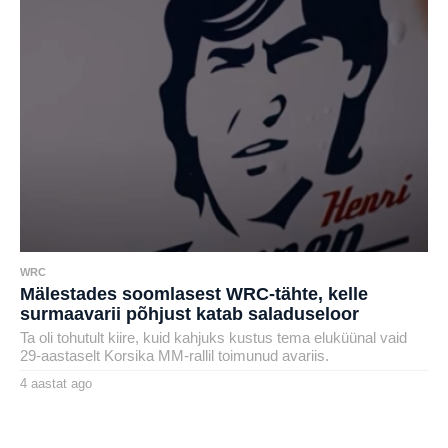
a
g
o
WRC
Mälestades soomlasest WRC-tähte, kelle
surmaavarii põhjust katab saladuseloor
Ta oli tohutult kiire, kuid kahjuks kustus tema eluküünal vaid
29-aastaselt Korsika MM-rallil toimunud avariis.
4 aastat ago
4
a
by
a
henryl
s
t