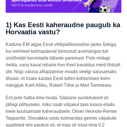
1) Kas Eesti kaheraudne paugub ka
Horvaatia vastu?
Kodune EM algas Eesti võrkpallikoondise jaoks šokiga,
kui eelmisel kolmapäeval toimunud avamängus tuli
sinilõvidel tunnistada lätlaste paremust. Pole midagi
öelda, vana kaval rebane Avo Keel kavaldas meid lihtsalt
üle. Niigi valusa alllajäämise muutis veelgi valusamaks
tõsiasi, et lisaks kaotas Eesti tolles kohtumises kolm
mängijat: Karli Alliku, Robert Tähe ja Märt Tammearu.
Ent pole halba ilma heata. Säärane sundolukord oli
jällegi põhjuseks, miks saab väljakul taas kaasa elada
meie kuulsaimale kaheraudsele: Oliver Vennole-Renee
Teppanile. Slovakkia vastu kolmandas geimis väljakule
saadetud relv paukus nii, et maa oli must ning 0:2