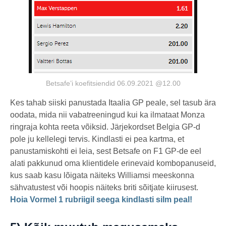
Betsafe’i koefitsiendid 06.09.2021 @12.00
Kes tahab siiski panustada Itaalia GP peale, sel tasub ära
oodata, mida nii vabatreeningud kui ka ilmataat Monza
ringraja kohta reeta võiksid. Järjekordset Belgia GP-d
pole ju kellelegi tervis. Kindlasti ei pea kartma, et
panustamiskohti ei leia, sest Betsafe on F1 GP-de eel
alati pakkunud oma klientidele erinevaid kombopanuseid,
kus saab kasu lõigata näiteks Williamsi meeskonna
sähvatustest või hoopis näiteks briti sõitjate kiirusest.
Hoia Vormel 1 rubriigil seega kindlasti silm peal!