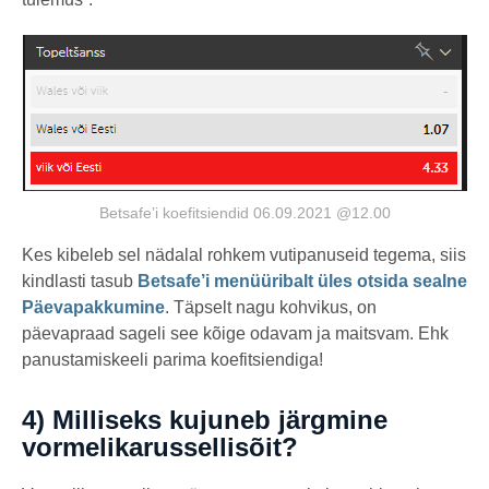
Betsafe’i koefitsiendid 06.09.2021 @12.00
Kes kibeleb sel nädalal rohkem vutipanuseid tegema, siis
kindlasti tasub
Betsafe’i menüüribalt üles otsida sealne
Päevapakkumine
. Täpselt nagu kohvikus, on
päevapraad sageli see kõige odavam ja maitsvam. Ehk
panustamiskeeli parima koefitsiendiga!
4) Milliseks kujuneb järgmine
vormelikarussellisõit?