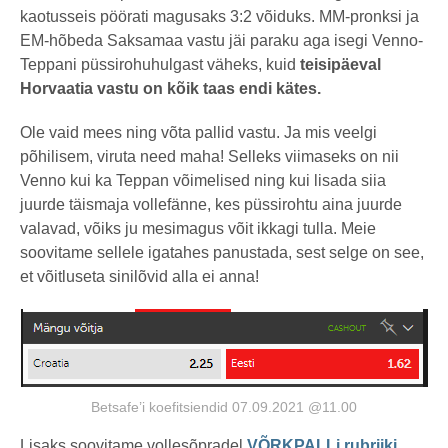
kaotusseis pöörati magusaks 3:2 võiduks. MM-pronksi ja
EM-hõbeda Saksamaa vastu jäi paraku aga isegi Venno-
Teppani püssirohuhulgast väheks, kuid
teisipäeval
Horvaatia vastu on kõik taas endi kätes.
Ole vaid mees ning võta pallid vastu. Ja mis veelgi
põhilisem, viruta need maha! Selleks viimaseks on nii
Venno kui ka Teppan võimelised ning kui lisada siia
juurde täismaja vollefänne, kes püssirohtu aina juurde
valavad, võiks ju mesimagus võit ikkagi tulla. Meie
soovitame sellele igatahes panustada, sest selge on see,
et võitluseta sinilõvid alla ei anna!
Betsafe’i koefitsiendid 07.09.2021 @11.00
Lisaks soovitame vollesõpradel
VÕRKPALLi rubriiki