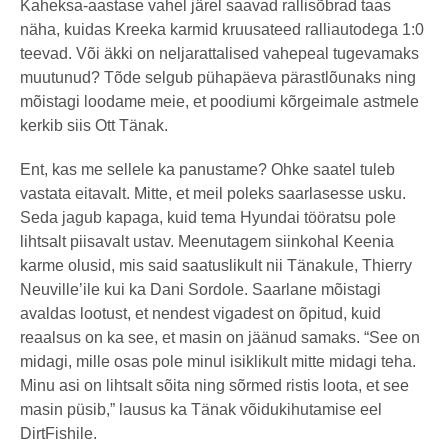
Kaheksa-aastase vahel järel saavad rallisõbrad taas
näha, kuidas Kreeka karmid kruusateed ralliautodega 1:0
teevad. Või äkki on neljarattalised vahepeal tugevamaks
muutunud? Tõde selgub pühapäeva pärastlõunaks ning
mõistagi loodame meie, et poodiumi kõrgeimale astmele
kerkib siis Ott Tänak.
Ent, kas me sellele ka panustame? Ohke saatel tuleb
vastata eitavalt. Mitte, et meil poleks saarlasesse usku.
Seda jagub kapaga, kuid tema Hyundai tööratsu pole
lihtsalt piisavalt ustav. Meenutagem siinkohal Keenia
karme olusid, mis said saatuslikult nii Tänakule, Thierry
Neuville’ile kui ka Dani Sordole. Saarlane mõistagi
avaldas lootust, et nendest vigadest on õpitud, kuid
reaalsus on ka see, et masin on jäänud samaks. “See on
midagi, mille osas pole minul isiklikult mitte midagi teha.
Minu asi on lihtsalt sõita ning sõrmed ristis loota, et see
masin püsib,” lausus ka Tänak võidukihutamise eel
DirtFishile.